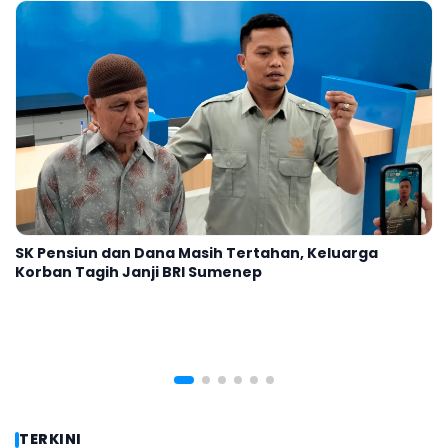
Polresta Tak Berkaitan dengan Wacana
Kepulauan Sumenep Diperjelas
Menuju Provinsi Madura?
dan Sebuah Tugu yang Membingungkan
Kabupaten Kepulauan?
Kabupaten Kepulauan
SK Pensiun dan Dana Masih Tertahan, Keluarga
Korban Tagih Janji BRI Sumenep
TERKINI