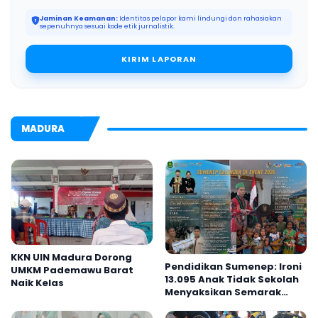
Jaminan Keamanan:
Identitas pelapor kami lindungi dan rahasiakan
sepenuhnya sesuai kode etik jurnalistik.
KIRIM LAPORAN
MADURA
KKN UIN Madura Dorong
Pendidikan Sumenep: Ironi
UMKM Pademawu Barat
13.095 Anak Tidak Sekolah
Naik Kelas
Menyaksikan Semarak
Festival Kalender Event
2026