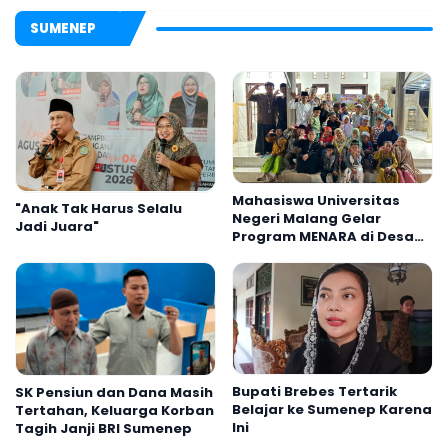
SUMENEP
Mahasiswa Universitas
"Anak Tak Harus Selalu
Negeri Malang Gelar
Jadi Juara"
Program MENARA di Desa
Dapenda
Bupati Brebes Tertarik
SK Pensiun dan Dana Masih
Belajar ke Sumenep Karena
Tertahan, Keluarga Korban
Ini
Tagih Janji BRI Sumenep