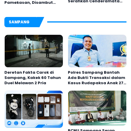
Serahkan Cenderamata
Pamekasan, Disambut
untuk AKBP Hendra
Tradisi Gerbang Pora
SAMPANG
Deretan Fakta Carok di
Polres Sampang Bantah
Sampang, Kakek 60 Tahun
Ada Bukti Transaksi dalam
Duel Melawan 2 Pria
Kasus Rudapaksa Anak 27
Tersangka
PCNU Sampang Serap