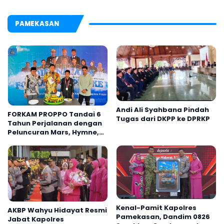
PAMEKASAN
Andi Ali Syahbana Pindah
FORKAM PROPPO Tandai 6
Tugas dari DKPP ke DPRKP
Tahun Perjalanan dengan
Peluncuran Mars, Hymne,
dan Buku Organisasi
Kenal-Pamit Kapolres
AKBP Wahyu Hidayat Resmi
Pamekasan, Dandim 0826
Jabat Kapolres