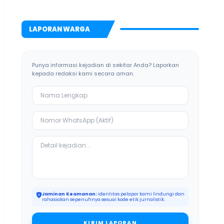
Anak di Galis
Ketiban Berkah
Bangkalan
LAPORAN WARGA
Punya informasi kejadian di sekitar Anda? Laporkan
kepada redaksi kami secara aman.
Jaminan Keamanan:
Identitas pelapor kami lindungi dan
rahasiakan sepenuhnya sesuai kode etik jurnalistik.
KIRIM LAPORAN