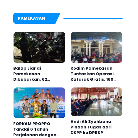
Sumenep, Targetkan
Bantuan Berasal dari
Gerak Cepat Bantu
Kediri
Rakyat
PAMEKASAN
Balap Liar di
Kodim Pamekasan
Pamekasan
Tuntaskan Operasi
Dibubarkan, 62
Katarak Gratis, 160
Sepeda Motor
Warga Kembali
Diamankan
Melihat Lebih Jelas
Andi Ali Syahbana
FORKAM PROPPO
Pindah Tugas dari
Tandai 6 Tahun
DKPP ke DPRKP
Perjalanan dengan