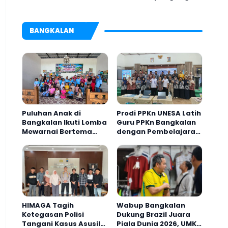
Pengedar Ditangkap
Anak 27 Tersangka
BANGKALAN
Puluhan Anak di
Prodi PPKn UNESA Latih
Bangkalan Ikuti Lomba
Guru PPKn Bangkalan
Mewarnai Bertema
dengan Pembelajaran
Liburan Keluarga
Inovasi Teknologi
HIMAGA Tagih
Wabup Bangkalan
Ketegasan Polisi
Dukung Brazil Juara
Tangani Kasus Asusila
Piala Dunia 2026, UMKM