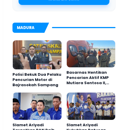
MADURA
Basarnas Hentikan
Polisi Bekuk Dua Pelaku
Pencarian Aktif KMP
Pencurian Motor di
Mutiara Sentosa II,
Bajrasokah Sampang
Empat Orang Masih
Hilang
Slamet Ariyadi
Slamet Ariyadi