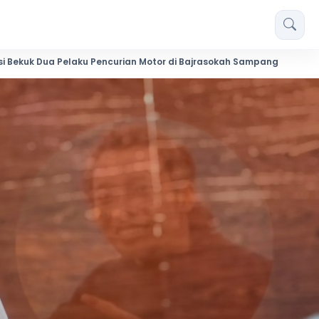
 Pencurian Motor di Bajrasokah Sampang
20 Pendekar Pagar