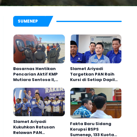
SUMENEP
ulauan
Basarnas Hentikan
Slamet Ariyadi
Pencarian Aktif KMP
Targetkan PAN Raih
Mutiara Sentosa II,
Kursi di Setiap Dapil
engurus Baru IPNU-IPPNU
Hari Kedua Safari, Kap
Empat Orang Masih
Sumenep pada 2029
umenep Dilantik, Gandeng 4
Sumenep Perkuat Siner
Hilang
ampus Buka Jalur Beasiswa
dengan PWRI
Slamet Ariyadi
Fakta Baru Sidang
Kukuhkan Ratusan
Korupsi BSPS
Relawan PAN
Sumenep, 133 Kuota