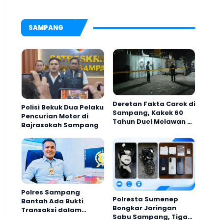
Peluncuran Mars,
Hymne, dan Buku
Organisasi
SAMPANG
Deretan Fakta Carok di
Polisi Bekuk Dua Pelaku
Sampang, Kakek 60
Pencurian Motor di
Tahun Duel Melawan 2
Bajrasokah Sampang
Pria
Polres Sampang
Polresta Sumenep
Bantah Ada Bukti
Bongkar Jaringan
Transaksi dalam
Sabu Sampang, Tiga
Kasus Rudapaksa