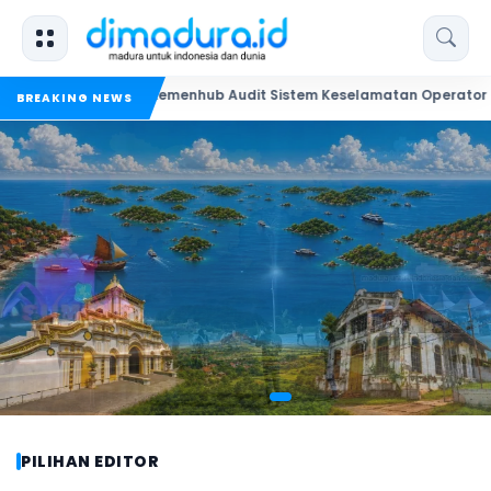
Kemenhub Audit Sistem Keselamatan Operator KMP Mutiara
BREAKING NEWS
SUMENEP
SUMENEP
EDITORIAL
EDITORIAL
EDITORIAL
PILIHAN EDITOR
Kapolresta Sumenep Nilai Kenaikan Status
Komisi I DPRD Minta Roadmap Kabupaten
Kabupaten Sumenep Kepulauan: Fondasi Baru
Kabupaten Kepulauan: Perbatasan Daratan,
Polres Jadi Polresta, Layakkah Sumenep Jadi