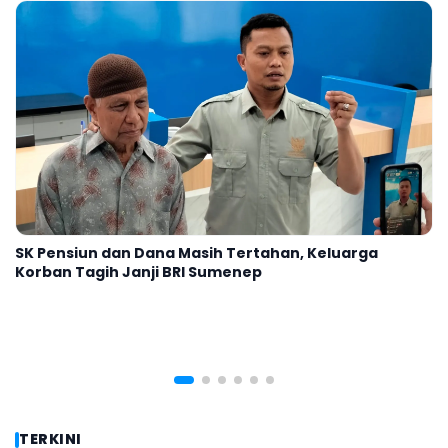
Polresta Tak Berkaitan dengan Wacana
Kepulauan Sumenep Diperjelas
Menuju Provinsi Madura?
dan Sebuah Tugu yang Membingungkan
Kabupaten Kepulauan?
Kabupaten Kepulauan
SK Pensiun dan Dana Masih Tertahan, Keluarga
Korban Tagih Janji BRI Sumenep
TERKINI