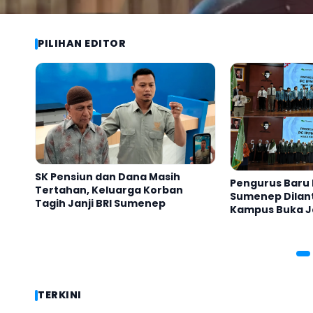
PILIHAN EDITOR
SUMENEP
SUMENEP
Kapolresta Sumenep Nilai Kenaikan Status Po
Komisi I DPRD Minta Roadmap Kabupaten Kepul
Kabupaten Sumenep Kepulauan: Fondasi Baru M
Kabupaten Kepulauan: Perbatasan Daratan, 
Polres Jadi Polresta, Layakkah Sumenep Jadi 
SK Pensiun dan Dana Masih
Pengurus Baru 
Tertahan, Keluarga Korban
Sumenep Dilant
Tagih Janji BRI Sumenep
Kampus Buka J
TERKINI