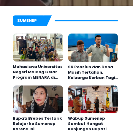
SUMENEP
ulauan
Mahasiswa Universitas
SK Pensiun dan Dana
Negeri Malang Gelar
Masih Tertahan,
Program MENARA di
Keluarga Korban Tagih
apolresta Sumenep Janji
Desa Dapenda
Ketua Dekranasda Jat
Janji BRI Sumenep
iapkan Media Center di
Resmikan Arinna Hiday
apolresta
Spa, Destinasi Kecanti
Premium Baru di Madu
Bupati Brebes Tertarik
Wabup Sumenep
Belajar ke Sumenep
Sambut Hangat
Karena Ini
Kunjungan Bupati