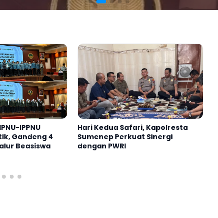
lresta Tak Berkaitan dengan Wacana Kabupaten Kep
auan Sumenep Diperjelas
enuju Provinsi Madura?
dan Sebuah Tugu yang Membingungkan
Kabupaten Kepulauan?
IPNU-IPPNU
Hari Kedua Safari, Kapolresta
K
ik, Gandeng 4
Sumenep Perkuat Sinergi
S
alur Beasiswa
dengan PWRI
M