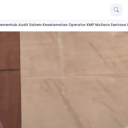
tem Keselamatan Operator KMP Mutiara Sentosa II
Mahasis