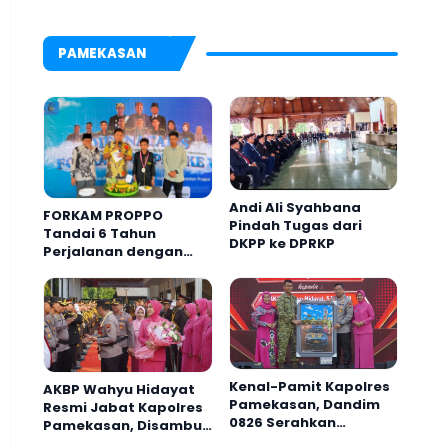
Brebes
PAMEKASAN
Andi Ali Syahbana
FORKAM PROPPO
Pindah Tugas dari
Tandai 6 Tahun
DKPP ke DPRKP
Perjalanan dengan
Peluncuran Mars,
Hymne, dan Buku
Organisasi
Kenal-Pamit Kapolres
AKBP Wahyu Hidayat
Pamekasan, Dandim
Resmi Jabat Kapolres
0826 Serahkan
Pamekasan, Disambut
Cenderamata untuk
Tradisi Gerbang Pora