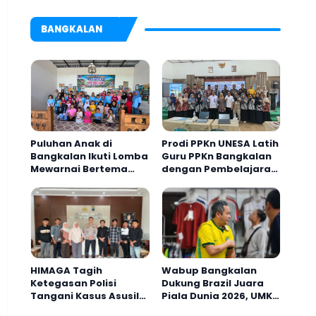
BANGKALAN
Puluhan Anak di
Prodi PPKn UNESA Latih
Bangkalan Ikuti Lomba
Guru PPKn Bangkalan
Mewarnai Bertema
dengan Pembelajaran
Liburan Keluarga
Inovasi Teknologi
HIMAGA Tagih
Wabup Bangkalan
Ketegasan Polisi
Dukung Brazil Juara
Tangani Kasus Asusila
Piala Dunia 2026, UMKM
Anak di Galis
Ketiban Berkah