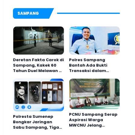
AKBP Hendra
SAMPANG
Deretan Fakta Carok di
Polres Sampang
Sampang, Kakek 60
Bantah Ada Bukti
Tahun Duel Melawan 2
Transaksi dalam
Pria
Kasus Rudapaksa
Anak 27 Tersangka
PCNU Sampang Serap
Polresta Sumenep
Aspirasi Warga
Bongkar Jaringan
MWCNU Jelang
Sabu Sampang, Tiga
Muktamar ke-35
Pengedar Ditangkap