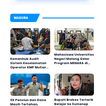
MADURA
Mahasiswa Universitas
Negeri Malang Gelar
Kemenhub Audit
Program MENARA di
Sistem Keselamatan
Desa Dapenda
Operator KMP Mutiara
Sentosa II
Bupati Brebes Tertarik
SK Pensiun dan Dana
Belajar ke Sumenep
Masih Tertahan,