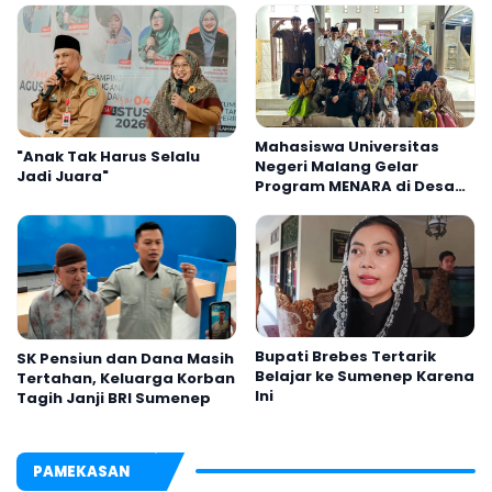
Mahasiswa Universitas
"Anak Tak Harus Selalu
Negeri Malang Gelar
Jadi Juara"
Program MENARA di Desa
Dapenda
Bupati Brebes Tertarik
SK Pensiun dan Dana Masih
Belajar ke Sumenep Karena
Tertahan, Keluarga Korban
Ini
Tagih Janji BRI Sumenep
PAMEKASAN