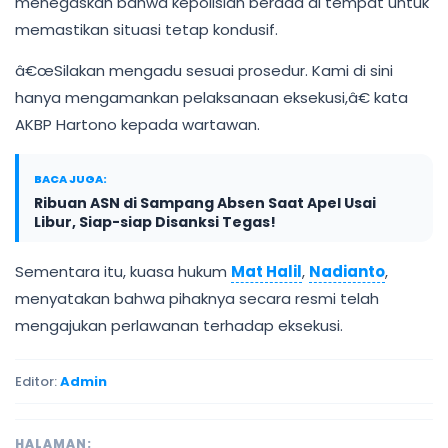
menegaskan bahwa kepolisian berada di tempat untuk
memastikan situasi tetap kondusif.
â€œSilakan mengadu sesuai prosedur. Kami di sini
hanya mengamankan pelaksanaan eksekusi,â€ kata
AKBP Hartono kepada wartawan.
BACA JUGA:
Ribuan ASN di Sampang Absen Saat Apel Usai
Libur, Siap-siap Disanksi Tegas!
Sementara itu, kuasa hukum
Mat Halil
,
Nadianto
,
menyatakan bahwa pihaknya secara resmi telah
mengajukan perlawanan terhadap eksekusi.
Editor:
Admin
HALAMAN: