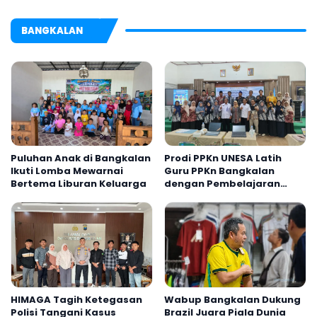
BANGKALAN
Puluhan Anak di Bangkalan
Prodi PPKn UNESA Latih
Ikuti Lomba Mewarnai
Guru PPKn Bangkalan
Bertema Liburan Keluarga
dengan Pembelajaran
Inovasi Teknologi
HIMAGA Tagih Ketegasan
Wabup Bangkalan Dukung
Polisi Tangani Kasus
Brazil Juara Piala Dunia