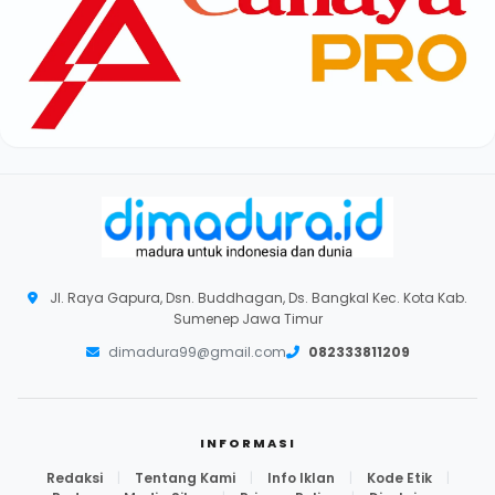
Jl. Raya Gapura, Dsn. Buddhagan, Ds. Bangkal Kec. Kota Kab.
Sumenep Jawa Timur
dimadura99@gmail.com
082333811209
INFORMASI
Redaksi
|
Tentang Kami
|
Info Iklan
|
Kode Etik
|