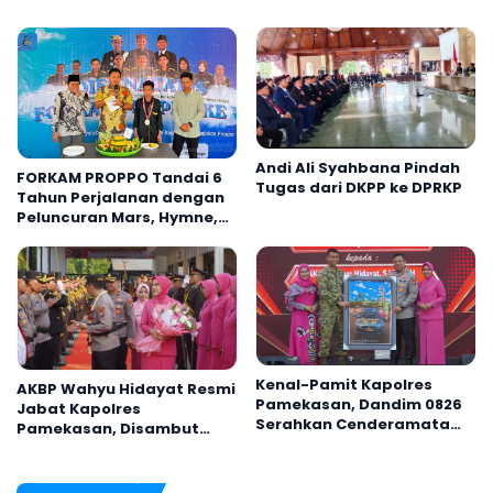
Andi Ali Syahbana Pindah
FORKAM PROPPO Tandai 6
Tugas dari DKPP ke DPRKP
Tahun Perjalanan dengan
Peluncuran Mars, Hymne,
dan Buku Organisasi
Kenal-Pamit Kapolres
AKBP Wahyu Hidayat Resmi
Pamekasan, Dandim 0826
Jabat Kapolres
Serahkan Cenderamata
Pamekasan, Disambut
untuk AKBP Hendra
Tradisi Gerbang Pora