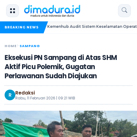
ra"
Kemenhub Audit Sistem Keselamatan Operator KMP Mutia
BREAKING NEWS
HOME
SAMPANG
Eksekusi PN Sampang di Atas SHM
Aktif Picu Polemik, Gugatan
Perlawanan Sudah Diajukan
Redaksi
R
Rabu, 11 Februari 2026 | 09:21 WIB