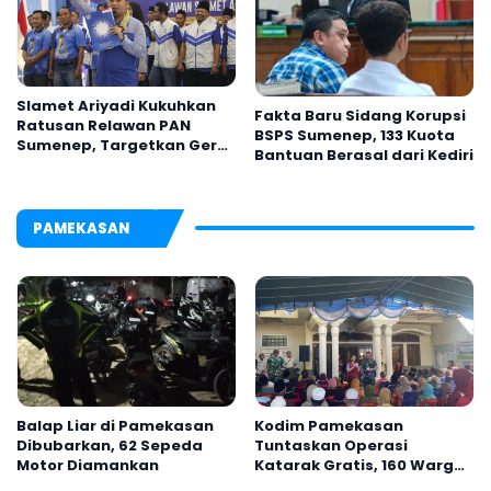
Slamet Ariyadi Kukuhkan
Fakta Baru Sidang Korupsi
Ratusan Relawan PAN
BSPS Sumenep, 133 Kuota
Sumenep, Targetkan Gerak
Bantuan Berasal dari Kediri
Cepat Bantu Rakyat
PAMEKASAN
Balap Liar di Pamekasan
Kodim Pamekasan
Dibubarkan, 62 Sepeda
Tuntaskan Operasi
Motor Diamankan
Katarak Gratis, 160 Warga
Kembali Melihat Lebih