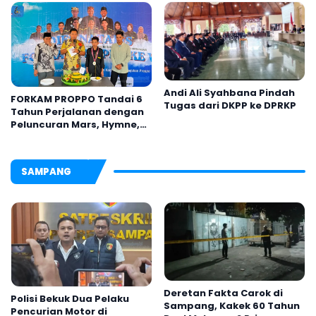
Jelas
Andi Ali Syahbana Pindah
FORKAM PROPPO Tandai 6
Tugas dari DKPP ke DPRKP
Tahun Perjalanan dengan
Peluncuran Mars, Hymne,
dan Buku Organisasi
SAMPANG
Deretan Fakta Carok di
Polisi Bekuk Dua Pelaku
Sampang, Kakek 60 Tahun
Pencurian Motor di