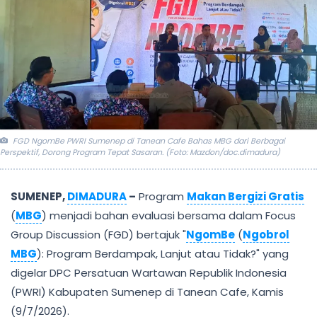
FGD NgomBe PWRI Sumenep di Tanean Cafe Bahas MBG dari Berbagai
Perspektif, Dorong Program Tepat Sasaran. (Foto: Mazdon/doc.dimadura)
SUMENEP,
DIMADURA
–
Program
Makan Bergizi Gratis
(
MBG
) menjadi bahan evaluasi bersama dalam Focus
Group Discussion (FGD) bertajuk "
NgomBe
(
Ngobrol
MBG
): Program Berdampak, Lanjut atau Tidak?" yang
digelar DPC Persatuan Wartawan Republik Indonesia
(PWRI) Kabupaten Sumenep di Tanean Cafe, Kamis
(9/7/2026).