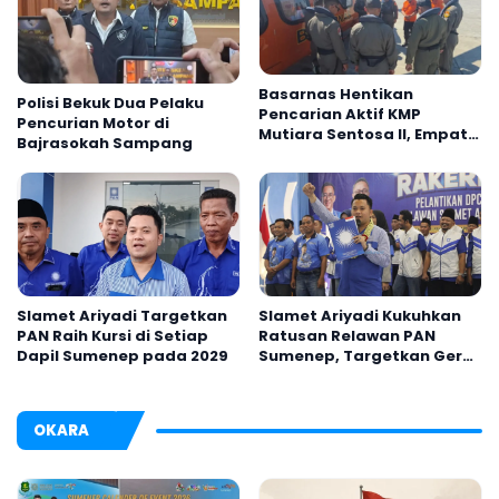
Basarnas Hentikan
Polisi Bekuk Dua Pelaku
Pencarian Aktif KMP
Pencurian Motor di
Mutiara Sentosa II, Empat
Bajrasokah Sampang
Orang Masih Hilang
Slamet Ariyadi Targetkan
Slamet Ariyadi Kukuhkan
PAN Raih Kursi di Setiap
Ratusan Relawan PAN
Dapil Sumenep pada 2029
Sumenep, Targetkan Gerak
Cepat Bantu Rakyat
OKARA