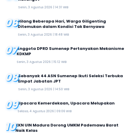
Senin, 3 Agustus 2026 | 14:31 WIB
06
Hilang Beberapa Hari, Warga Giligenting
Ditemukan dalam Kondisi Tak Bernyawa
Senin, 3 Agustus 2026 | 18:48 WIB
07
Anggota DPRD Sumenep Pertanyakan Mekanisme
KDKMP
Senin, 3 Agustus 2026 | 15:12 WIB
08
Sebanyak 44 ASN Sumenep Ikuti Seleksi Terbuka
Empat Jabatan JPT
Senin, 3 Agustus 2026 | 14:50 WIB
09
Upacara Kemerdekaan, Upacara Melupakan
Selasa, 4 Agustus 2026 | 09:06 WIB
10
KKN UIN Madura Dorong UMKM Pademawu Barat
Naik Kelas