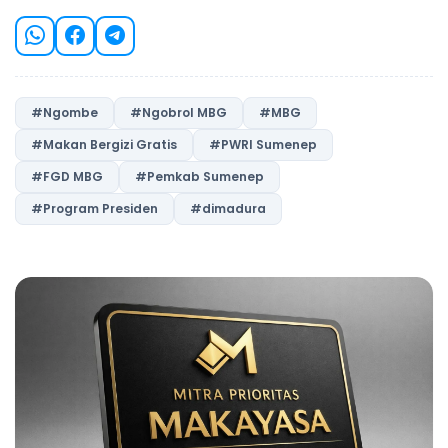
#Ngombe
#Ngobrol MBG
#MBG
#Makan Bergizi Gratis
#PWRI Sumenep
#FGD MBG
#Pemkab Sumenep
#Program Presiden
#dimadura