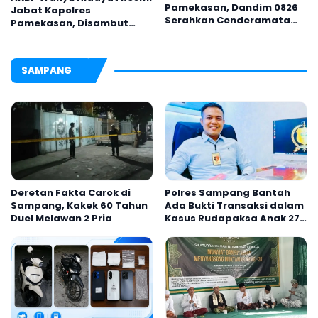
Pamekasan, Dandim 0826
Jabat Kapolres
Serahkan Cenderamata
Pamekasan, Disambut
untuk AKBP Hendra
Tradisi Gerbang Pora
SAMPANG
Deretan Fakta Carok di
Polres Sampang Bantah
Sampang, Kakek 60 Tahun
Ada Bukti Transaksi dalam
Duel Melawan 2 Pria
Kasus Rudapaksa Anak 27
Tersangka