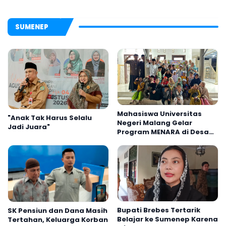
SUMENEP
Mahasiswa Universitas
"Anak Tak Harus Selalu
Negeri Malang Gelar
Jadi Juara"
Program MENARA di Desa
Dapenda
Bupati Brebes Tertarik
SK Pensiun dan Dana Masih
Belajar ke Sumenep Karena
Tertahan, Keluarga Korban