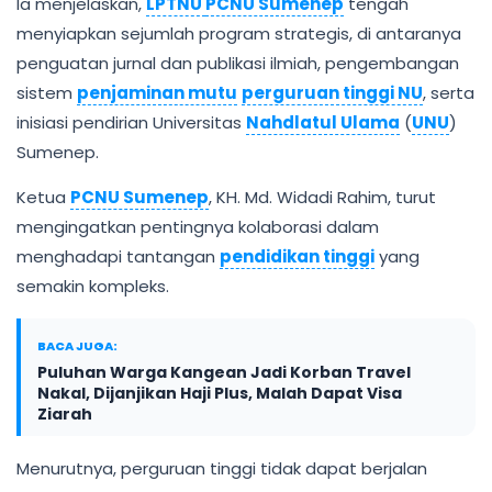
Ia menjelaskan,
LPTNU
PCNU Sumenep
tengah
menyiapkan sejumlah program strategis, di antaranya
penguatan jurnal dan publikasi ilmiah, pengembangan
sistem
penjaminan mutu
perguruan tinggi NU
, serta
inisiasi pendirian Universitas
Nahdlatul Ulama
(
UNU
)
Sumenep.
Ketua
PCNU Sumenep
, KH. Md. Widadi Rahim, turut
mengingatkan pentingnya kolaborasi dalam
menghadapi tantangan
pendidikan tinggi
yang
semakin kompleks.
BACA JUGA:
Puluhan Warga Kangean Jadi Korban Travel
Nakal, Dijanjikan Haji Plus, Malah Dapat Visa
Ziarah
Menurutnya, perguruan tinggi tidak dapat berjalan