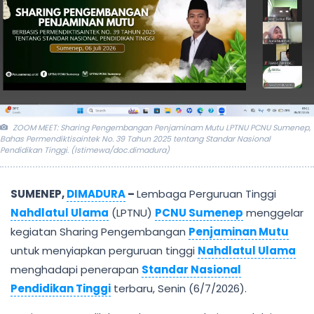
ZOOM MEET: Sharing Pengembangan Penjaminam Mutu LPTNU PCNU Sumenep,
Bahas Permendiktisaintek No. 39 Tahun 2025 tentang Standar Nasional
Pendidikan Tinggi. (Istimewa/doc.dimadura)
SUMENEP,
DIMADURA
–
Lembaga Perguruan Tinggi
Nahdlatul Ulama
(LPTNU)
PCNU Sumenep
menggelar
kegiatan Sharing Pengembangan
Penjaminan Mutu
untuk menyiapkan perguruan tinggi
Nahdlatul Ulama
menghadapi penerapan
Standar Nasional
Pendidikan Tinggi
terbaru, Senin (6/7/2026).