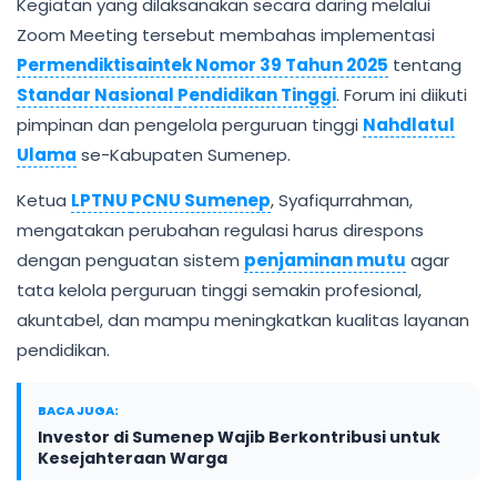
Kegiatan yang dilaksanakan secara daring melalui
Zoom Meeting tersebut membahas implementasi
Permendiktisaintek Nomor 39 Tahun 2025
tentang
Standar Nasional
Pendidikan Tinggi
. Forum ini diikuti
pimpinan dan pengelola perguruan tinggi
Nahdlatul
Ulama
se-Kabupaten Sumenep.
Ketua
LPTNU
PCNU Sumenep
, Syafiqurrahman,
mengatakan perubahan regulasi harus direspons
dengan penguatan sistem
penjaminan mutu
agar
tata kelola perguruan tinggi semakin profesional,
akuntabel, dan mampu meningkatkan kualitas layanan
pendidikan.
BACA JUGA:
Investor di Sumenep Wajib Berkontribusi untuk
Kesejahteraan Warga