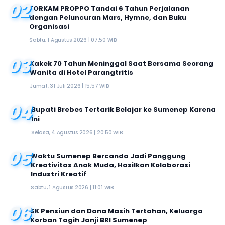
02
FORKAM PROPPO Tandai 6 Tahun Perjalanan
dengan Peluncuran Mars, Hymne, dan Buku
Organisasi
Sabtu, 1 Agustus 2026 | 07:50 WIB
03
Kakek 70 Tahun Meninggal Saat Bersama Seorang
Wanita di Hotel Parangtritis
Jumat, 31 Juli 2026 | 15:57 WIB
04
Bupati Brebes Tertarik Belajar ke Sumenep Karena
Ini
Selasa, 4 Agustus 2026 | 20:50 WIB
05
Waktu Sumenep Bercanda Jadi Panggung
Kreativitas Anak Muda, Hasilkan Kolaborasi
Industri Kreatif
Sabtu, 1 Agustus 2026 | 11:01 WIB
06
SK Pensiun dan Dana Masih Tertahan, Keluarga
Korban Tagih Janji BRI Sumenep