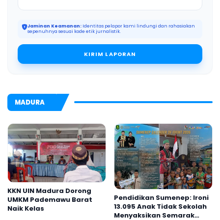
Jaminan Keamanan:
Identitas pelapor kami lindungi dan rahasiakan
sepenuhnya sesuai kode etik jurnalistik.
KIRIM LAPORAN
MADURA
KKN UIN Madura Dorong
Pendidikan Sumenep: Ironi
UMKM Pademawu Barat
13.095 Anak Tidak Sekolah
Naik Kelas
Menyaksikan Semarak