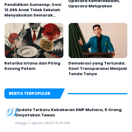
Upacara Kemerdekaan,
Pendidikan Sumenep: Ironi
Upacara Melupakan
13.095 Anak Tidak Sekolah
Menyaksikan Semarak
Festival Kalender Event
2026
Retorika Istana dan Piring
Demokrasi yang Tertunda:
Kosong Petani
Saat Transparansi Menjadi
Tanda Tanya
BERITA TERPOPULER
01
Update Terbaru Kebakaran KMP Mutiara, 5 Orang
Dinyatakan Tewas
Minggu, 2 Agustus 2026 | 18:40 WIB