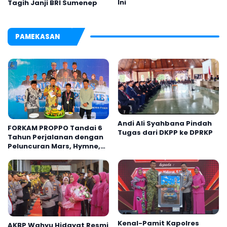
Ini
Tagih Janji BRI Sumenep
PAMEKASAN
Andi Ali Syahbana Pindah
FORKAM PROPPO Tandai 6
Tugas dari DKPP ke DPRKP
Tahun Perjalanan dengan
Peluncuran Mars, Hymne,
dan Buku Organisasi
Kenal-Pamit Kapolres
AKBP Wahyu Hidayat Resmi