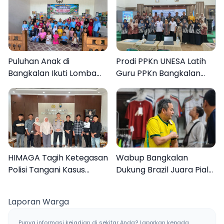
Puluhan Anak di
Prodi PPKn UNESA Latih
Bangkalan Ikuti Lomba
Guru PPKn Bangkalan
Mewarnai Bertema
dengan Pembelajaran
Liburan Keluarga
Inovasi Teknologi
HIMAGA Tagih Ketegasan
Wabup Bangkalan
Polisi Tangani Kasus
Dukung Brazil Juara Piala
Asusila Anak di Galis
Dunia 2026, UMKM
Bangkalan
Ketiban Berkah
Laporan Warga
Punya informasi kejadian di sekitar Anda? Laporkan kepada