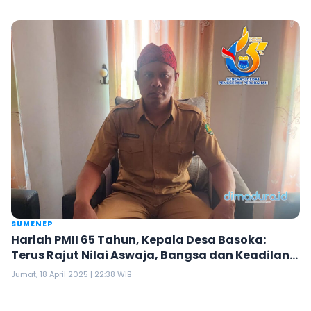
SUMENEP
Harlah PMII 65 Tahun, Kepala Desa Basoka:
Terus Rajut Nilai Aswaja, Bangsa dan Keadilan
Sosial
Jumat, 18 April 2025 | 22:38 WIB