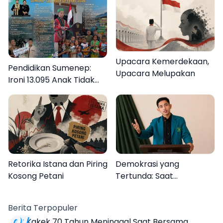
Upacara Kemerdekaan,
Pendidikan Sumenep:
Upacara Melupakan
Ironi 13.095 Anak Tidak
Sekolah Menyaksikan
Semarak Festival
Kalender Event 2026
Retorika Istana dan Piring
Demokrasi yang
Kosong Petani
Tertunda: Saat
Transparansi Menjadi
Tanda Tanya
Berita Terpopuler
01
Kakek 70 Tahun Meninggal Saat Bersama