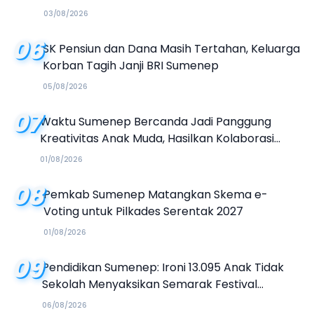
03/08/2026
06
SK Pensiun dan Dana Masih Tertahan, Keluarga
Korban Tagih Janji BRI Sumenep
05/08/2026
07
Waktu Sumenep Bercanda Jadi Panggung
Kreativitas Anak Muda, Hasilkan Kolaborasi
Industri Kreatif
01/08/2026
08
Pemkab Sumenep Matangkan Skema e-
Voting untuk Pilkades Serentak 2027
01/08/2026
09
Pendidikan Sumenep: Ironi 13.095 Anak Tidak
Sekolah Menyaksikan Semarak Festival
Kalender Event 2026
06/08/2026