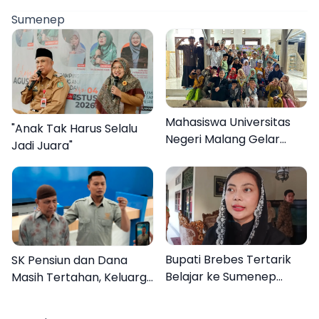
Sumenep
Mahasiswa Universitas
"Anak Tak Harus Selalu
Negeri Malang Gelar
Jadi Juara"
Program MENARA di
Desa Dapenda
Bupati Brebes Tertarik
SK Pensiun dan Dana
Belajar ke Sumenep
Masih Tertahan, Keluarga
Karena Ini
Korban Tagih Janji BRI
Sumenep