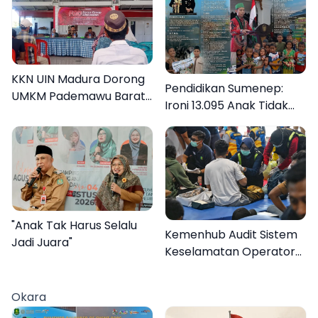
KKN UIN Madura Dorong
Pendidikan Sumenep:
UMKM Pademawu Barat
Ironi 13.095 Anak Tidak
Naik Kelas
Sekolah Menyaksikan
Semarak Festival
Kalender Event 2026
"Anak Tak Harus Selalu
Kemenhub Audit Sistem
Jadi Juara"
Keselamatan Operator
KMP Mutiara Sentosa II
Okara