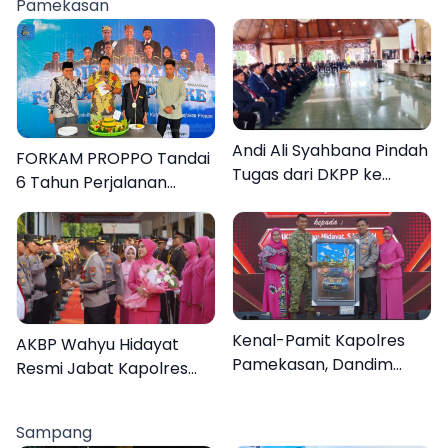
Pamekasan
Andi Ali Syahbana Pindah
FORKAM PROPPO Tandai
Tugas dari DKPP ke
6 Tahun Perjalanan
DPRKP
dengan Peluncuran Mars,
Hymne, dan Buku
Organisasi
Kenal-Pamit Kapolres
AKBP Wahyu Hidayat
Pamekasan, Dandim
Resmi Jabat Kapolres
0826 Serahkan
Pamekasan, Disambut
Cenderamata untuk
Tradisi Gerbang Pora
Sampang
AKBP Hendra