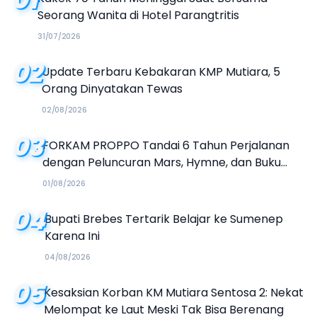
Seorang Wanita di Hotel Parangtritis
31/07/2026
02
Update Terbaru Kebakaran KMP Mutiara, 5
Orang Dinyatakan Tewas
02/08/2026
03
FORKAM PROPPO Tandai 6 Tahun Perjalanan
dengan Peluncuran Mars, Hymne, dan Buku
Organisasi
01/08/2026
04
Bupati Brebes Tertarik Belajar ke Sumenep
Karena Ini
04/08/2026
05
Kesaksian Korban KM Mutiara Sentosa 2: Nekat
Melompat ke Laut Meski Tak Bisa Berenang