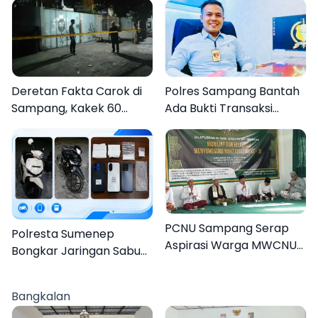
Deretan Fakta Carok di
Polres Sampang Bantah
Sampang, Kakek 60
Ada Bukti Transaksi
Tahun Duel Melawan 2
dalam Kasus Rudapaksa
Pria
Anak 27 Tersangka
PCNU Sampang Serap
Polresta Sumenep
Aspirasi Warga MWCNU
Bongkar Jaringan Sabu
Jelang Muktamar ke-35
Sampang, Tiga Pengedar
Ditangkap
Bangkalan