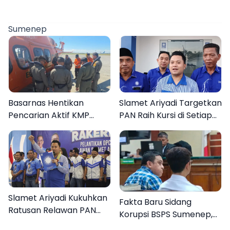
Sumenep
Basarnas Hentikan
Slamet Ariyadi Targetkan
Pencarian Aktif KMP
PAN Raih Kursi di Setiap
Mutiara Sentosa II, Empat
Dapil Sumenep pada
Orang Masih Hilang
2029
Slamet Ariyadi Kukuhkan
Fakta Baru Sidang
Ratusan Relawan PAN
Korupsi BSPS Sumenep,
Sumenep, Targetkan
133 Kuota Bantuan