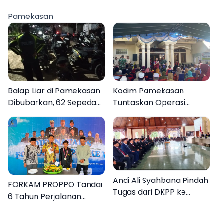
Gerak Cepat Bantu
Berasal dari Kediri
Rakyat
Pamekasan
Balap Liar di Pamekasan
Kodim Pamekasan
Dibubarkan, 62 Sepeda
Tuntaskan Operasi
Motor Diamankan
Katarak Gratis, 160
Warga Kembali Melihat
Lebih Jelas
Andi Ali Syahbana Pindah
FORKAM PROPPO Tandai
Tugas dari DKPP ke
6 Tahun Perjalanan
DPRKP
dengan Peluncuran Mars,