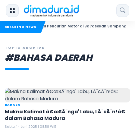
kuk Dua Pelaku Pencurian Motor di Bajrasokah Sampang
20 
BREAKING NEWS
TOPIC ARCHIVE
#BAHASA DAERAH
BAHASA
Makna Kalimat â€œSÃ¨nga' Labu, LÃ¨cÃ¨n!â€
dalam Bahasa Madura
Sabtu, 14 Juni 2025 | 08:58 WIB