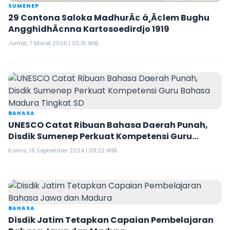
SUMENEP
29 Contona Saloka MadhurÃ¢ á¸Ã¢lem Bughu
AngghidhÃ¢nna Kartosoedirdjo 1919
Jumat, 7 Maret 2025 | 05:15 WIB
BAHASA
UNESCO Catat Ribuan Bahasa Daerah Punah,
Disdik Sumenep Perkuat Kompetensi Guru
Bahasa Madura Tingkat SD
Kamis, 19 September 2024 | 08:22 WIB
BAHASA
Disdik Jatim Tetapkan Capaian Pembelajaran