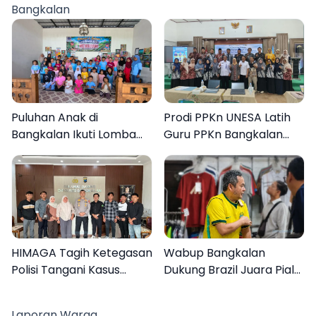
Bangkalan
Puluhan Anak di
Prodi PPKn UNESA Latih
Bangkalan Ikuti Lomba
Guru PPKn Bangkalan
Mewarnai Bertema
dengan Pembelajaran
Liburan Keluarga
Inovasi Teknologi
HIMAGA Tagih Ketegasan
Wabup Bangkalan
Polisi Tangani Kasus
Dukung Brazil Juara Piala
Asusila Anak di Galis
Dunia 2026, UMKM
Bangkalan
Ketiban Berkah
Laporan Warga