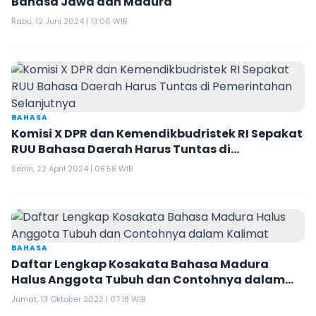
Bahasa Jawa dan Madura
Rabu, 12 Juni 2024 | 13:06 WIB
BAHASA
Komisi X DPR dan Kemendikbudristek RI Sepakat
RUU Bahasa Daerah Harus Tuntas di
Pemerintahan Selanjutnya
Senin, 22 April 2024 | 08:58 WIB
BAHASA
Daftar Lengkap Kosakata Bahasa Madura
Halus Anggota Tubuh dan Contohnya dalam
Kalimat
Jumat, 13 Oktober 2023 | 07:18 WIB