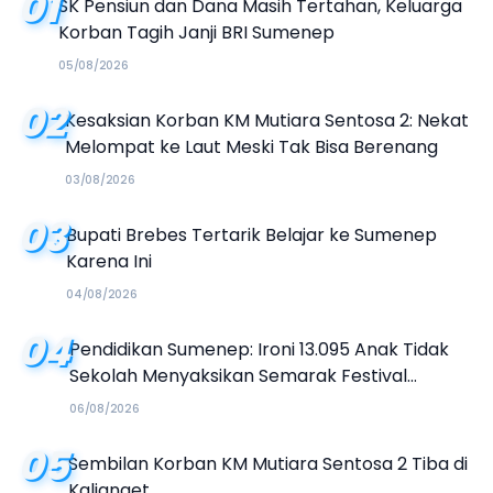
01
SK Pensiun dan Dana Masih Tertahan, Keluarga
Korban Tagih Janji BRI Sumenep
05/08/2026
02
Kesaksian Korban KM Mutiara Sentosa 2: Nekat
Melompat ke Laut Meski Tak Bisa Berenang
03/08/2026
03
Bupati Brebes Tertarik Belajar ke Sumenep
Karena Ini
04/08/2026
04
Pendidikan Sumenep: Ironi 13.095 Anak Tidak
Sekolah Menyaksikan Semarak Festival
Kalender Event 2026
06/08/2026
05
Sembilan Korban KM Mutiara Sentosa 2 Tiba di
Kalianget