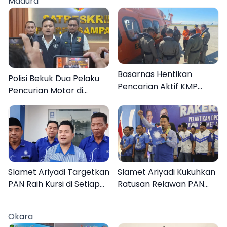
Madura
Basarnas Hentikan
Polisi Bekuk Dua Pelaku
Pencarian Aktif KMP
Pencurian Motor di
Mutiara Sentosa II, Empat
Bajrasokah Sampang
Orang Masih Hilang
Slamet Ariyadi Targetkan
Slamet Ariyadi Kukuhkan
PAN Raih Kursi di Setiap
Ratusan Relawan PAN
Dapil Sumenep pada
Sumenep, Targetkan
2029
Gerak Cepat Bantu
Okara
Rakyat