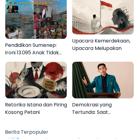
Upacara Kemerdekaan,
Pendidikan Sumenep:
Upacara Melupakan
Ironi 13.095 Anak Tidak
Sekolah Menyaksikan
Semarak Festival
Kalender Event 2026
Retorika Istana dan Piring
Demokrasi yang
Kosong Petani
Tertunda: Saat
Transparansi Menjadi
Tanda Tanya
Berita Terpopuler