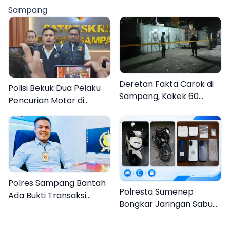
Hymne, dan Buku
Sampang
Organisasi
Deretan Fakta Carok di
Polisi Bekuk Dua Pelaku
Sampang, Kakek 60
Pencurian Motor di
Tahun Duel Melawan 2
Bajrasokah Sampang
Pria
Polres Sampang Bantah
Polresta Sumenep
Ada Bukti Transaksi
Bongkar Jaringan Sabu
dalam Kasus Rudapaksa
Sampang, Tiga Pengedar
Anak 27 Tersangka
Ditangkap