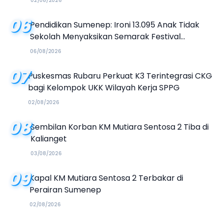
02/08/2026
06
Pendidikan Sumenep: Ironi 13.095 Anak Tidak
Sekolah Menyaksikan Semarak Festival
Kalender Event 2026
06/08/2026
07
Puskesmas Rubaru Perkuat K3 Terintegrasi CKG
bagi Kelompok UKK Wilayah Kerja SPPG
02/08/2026
08
Sembilan Korban KM Mutiara Sentosa 2 Tiba di
Kalianget
03/08/2026
09
Kapal KM Mutiara Sentosa 2 Terbakar di
Perairan Sumenep
02/08/2026