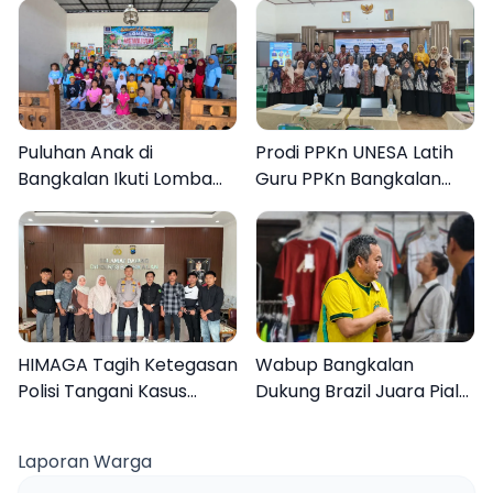
Puluhan Anak di
Prodi PPKn UNESA Latih
Bangkalan Ikuti Lomba
Guru PPKn Bangkalan
Mewarnai Bertema
dengan Pembelajaran
Liburan Keluarga
Inovasi Teknologi
HIMAGA Tagih Ketegasan
Wabup Bangkalan
Polisi Tangani Kasus
Dukung Brazil Juara Piala
Asusila Anak di Galis
Dunia 2026, UMKM
Bangkalan
Ketiban Berkah
Laporan Warga