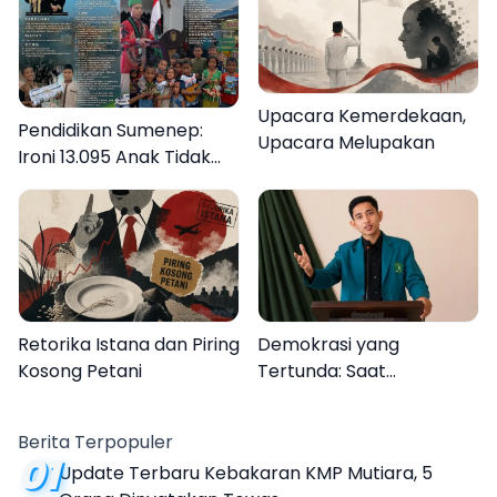
Upacara Kemerdekaan,
Pendidikan Sumenep:
Upacara Melupakan
Ironi 13.095 Anak Tidak
Sekolah Menyaksikan
Semarak Festival
Kalender Event 2026
Retorika Istana dan Piring
Demokrasi yang
Kosong Petani
Tertunda: Saat
Transparansi Menjadi
Tanda Tanya
Berita Terpopuler
01
Update Terbaru Kebakaran KMP Mutiara, 5