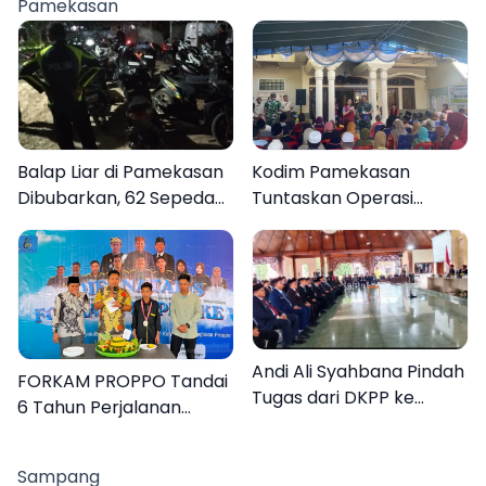
Rakyat
Pamekasan
Balap Liar di Pamekasan
Kodim Pamekasan
Dibubarkan, 62 Sepeda
Tuntaskan Operasi
Motor Diamankan
Katarak Gratis, 160
Warga Kembali Melihat
Lebih Jelas
Andi Ali Syahbana Pindah
FORKAM PROPPO Tandai
Tugas dari DKPP ke
6 Tahun Perjalanan
DPRKP
dengan Peluncuran Mars,
Hymne, dan Buku
Sampang
Organisasi