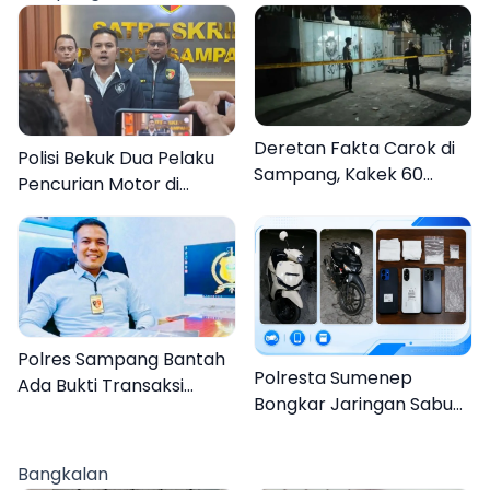
Deretan Fakta Carok di
Polisi Bekuk Dua Pelaku
Sampang, Kakek 60
Pencurian Motor di
Tahun Duel Melawan 2
Bajrasokah Sampang
Pria
Polres Sampang Bantah
Polresta Sumenep
Ada Bukti Transaksi
Bongkar Jaringan Sabu
dalam Kasus Rudapaksa
Sampang, Tiga Pengedar
Anak 27 Tersangka
Ditangkap
Bangkalan