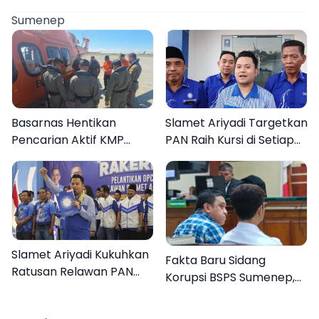
Sumenep
Basarnas Hentikan
Slamet Ariyadi Targetkan
Pencarian Aktif KMP
PAN Raih Kursi di Setiap
Mutiara Sentosa II, Empat
Dapil Sumenep pada
Orang Masih Hilang
2029
Slamet Ariyadi Kukuhkan
Fakta Baru Sidang
Ratusan Relawan PAN
Korupsi BSPS Sumenep,
Sumenep, Targetkan
133 Kuota Bantuan
Gerak Cepat Bantu
Berasal dari Kediri