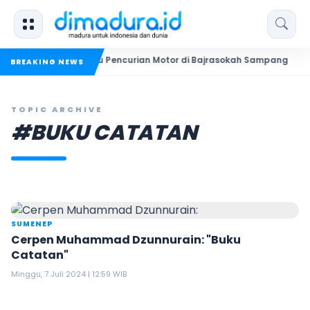
Bekuk Dua Pelaku Pencurian Motor di Bajrasokah Sampang
20
BREAKING NEWS
TOPIC ARCHIVE
#BUKU CATATAN
SUMENEP
Cerpen Muhammad Dzunnurain: "Buku
Catatan"
Minggu, 7 Juli 2024 | 12:59 WIB