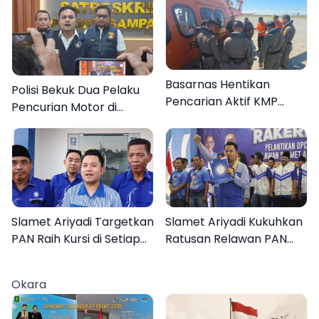
Basarnas Hentikan
Polisi Bekuk Dua Pelaku
Pencarian Aktif KMP
Pencurian Motor di
Mutiara Sentosa II, Empat
Bajrasokah Sampang
Orang Masih Hilang
Slamet Ariyadi Targetkan
Slamet Ariyadi Kukuhkan
PAN Raih Kursi di Setiap
Ratusan Relawan PAN
Dapil Sumenep pada
Sumenep, Targetkan
2029
Gerak Cepat Bantu
Okara
Rakyat