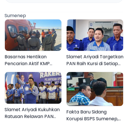
Sumenep
Basarnas Hentikan
Slamet Ariyadi Targetkan
Pencarian Aktif KMP
PAN Raih Kursi di Setiap
Mutiara Sentosa II, Empat
Dapil Sumenep pada
Orang Masih Hilang
2029
Slamet Ariyadi Kukuhkan
Fakta Baru Sidang
Ratusan Relawan PAN
Korupsi BSPS Sumenep,
Sumenep, Targetkan
133 Kuota Bantuan