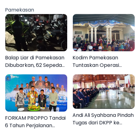
Gerak Cepat Bantu
Berasal dari Kediri
Rakyat
Pamekasan
Balap Liar di Pamekasan
Kodim Pamekasan
Dibubarkan, 62 Sepeda
Tuntaskan Operasi
Motor Diamankan
Katarak Gratis, 160
Warga Kembali Melihat
Lebih Jelas
Andi Ali Syahbana Pindah
FORKAM PROPPO Tandai
Tugas dari DKPP ke
6 Tahun Perjalanan
DPRKP
dengan Peluncuran Mars,