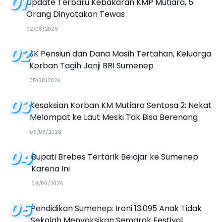
01
Update Terbaru Kebakaran KMP Mutiara, 5
Orang Dinyatakan Tewas
02/08/2026
02
SK Pensiun dan Dana Masih Tertahan, Keluarga
Korban Tagih Janji BRI Sumenep
05/08/2026
03
Kesaksian Korban KM Mutiara Sentosa 2: Nekat
Melompat ke Laut Meski Tak Bisa Berenang
03/08/2026
04
Bupati Brebes Tertarik Belajar ke Sumenep
Karena Ini
04/08/2026
05
Pendidikan Sumenep: Ironi 13.095 Anak Tidak
Sekolah Menyaksikan Semarak Festival