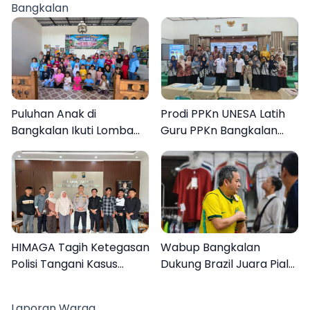
Bangkalan
Puluhan Anak di
Prodi PPKn UNESA Latih
Bangkalan Ikuti Lomba
Guru PPKn Bangkalan
Mewarnai Bertema
dengan Pembelajaran
Liburan Keluarga
Inovasi Teknologi
HIMAGA Tagih Ketegasan
Wabup Bangkalan
Polisi Tangani Kasus
Dukung Brazil Juara Piala
Asusila Anak di Galis
Dunia 2026, UMKM
Bangkalan
Ketiban Berkah
Laporan Warga