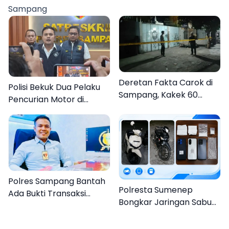
Hymne, dan Buku
Sampang
Organisasi
Deretan Fakta Carok di
Polisi Bekuk Dua Pelaku
Sampang, Kakek 60
Pencurian Motor di
Tahun Duel Melawan 2
Bajrasokah Sampang
Pria
Polres Sampang Bantah
Polresta Sumenep
Ada Bukti Transaksi
Bongkar Jaringan Sabu
dalam Kasus Rudapaksa
Sampang, Tiga Pengedar
Anak 27 Tersangka
Ditangkap