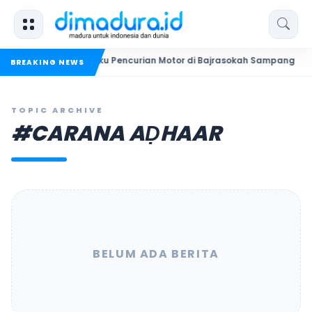
 Bekuk Dua Pelaku Pencurian Motor di Bajrasokah Sampang
2
BREAKING NEWS
TOPIC ARCHIVE
#CARANA AḌHAAR
BELUM ADA BERITA