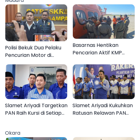
Madura
Basarnas Hentikan
Polisi Bekuk Dua Pelaku
Pencarian Aktif KMP
Pencurian Motor di
Mutiara Sentosa II, Empat
Bajrasokah Sampang
Orang Masih Hilang
Slamet Ariyadi Targetkan
Slamet Ariyadi Kukuhkan
PAN Raih Kursi di Setiap
Ratusan Relawan PAN
Dapil Sumenep pada
Sumenep, Targetkan
2029
Gerak Cepat Bantu
Okara
Rakyat