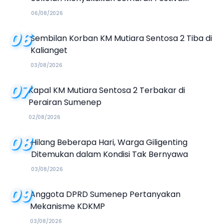
Kalender Event 2026
06/08/2026
06
Sembilan Korban KM Mutiara Sentosa 2 Tiba di
Kalianget
03/08/2026
07
Kapal KM Mutiara Sentosa 2 Terbakar di
Perairan Sumenep
02/08/2026
08
Hilang Beberapa Hari, Warga Giligenting
Ditemukan dalam Kondisi Tak Bernyawa
03/08/2026
09
Anggota DPRD Sumenep Pertanyakan
Mekanisme KDKMP
03/08/2026