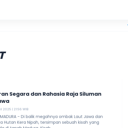
Pria 73 T
T
an Segara dan Rahasia Raja Siluman
awa
il 2025 | 21:56 WIB
 MADURA - Di balik megahnya ombak Laut Jawa dan
a Hutan Kera Nipah, tersimpan sebuah kisah yang