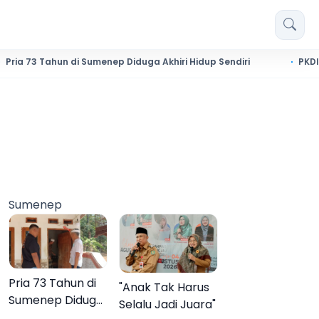
ahun di Sumenep Diduga Akhiri Hidup Sendiri
PKDI Cup II 20
Sumenep
Pria 73 Tahun di
"Anak Tak Harus
Sumenep Diduga
Selalu Jadi Juara"
Akhiri Hidup