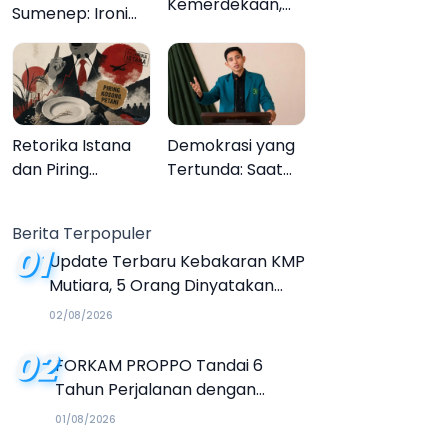
Kemerdekaan,
Sumenep: Ironi
Upacara
13.095 Anak Tidak
Melupakan
Sekolah
Menyaksikan
Semarak Festival
Kalender Event
Retorika Istana
Demokrasi yang
2026
dan Piring
Tertunda: Saat
Kosong Petani
Transparansi
Menjadi Tanda
Berita Terpopuler
Tanya
01
Update Terbaru Kebakaran KMP
Mutiara, 5 Orang Dinyatakan
Tewas
02/08/2026
02
FORKAM PROPPO Tandai 6
Tahun Perjalanan dengan
Peluncuran Mars, Hymne, dan
01/08/2026
Buku Organisasi