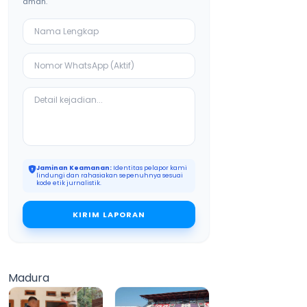
aman.
Jaminan Keamanan:
Identitas pelapor kami
lindungi dan rahasiakan sepenuhnya sesuai
kode etik jurnalistik.
KIRIM LAPORAN
Madura