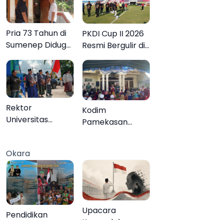
Pria 73 Tahun di
PKDI Cup II 2026
Sumenep Diduga
Resmi Bergulir di
Akhiri Hidup
Pamekasan,
Sendiri
Desa se-Madura
Rebut Tiket ke
Tingkat Nasional
Rektor
Kodim
Universitas
Pamekasan
Annuqayah
Tuntaskan
Lepas 22 Peserta
Operasi Katarak
Okara
KKN Internasional
Gratis, 160 Warga
ke Tanah Suci
Kembali Melihat
dan Jeddah
Lebih Jelas
Upacara
Pendidikan