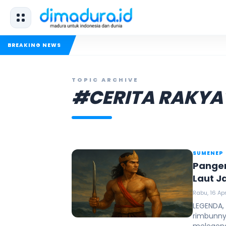
BREAKING NEWS
TOPIC ARCHIVE
#CERITA RAKYA
SUMENEP
Panger
Laut J
Rabu, 16 Apr
LEGENDA,
rimbunny