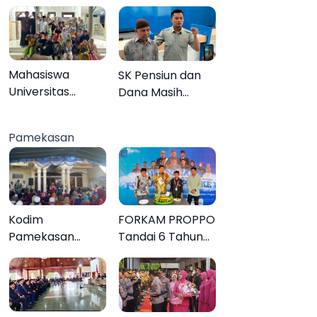
Sendiri
Mahasiswa
SK Pensiun dan
Universitas
Dana Masih
Negeri Malang
Tertahan,
Gelar Program
Keluarga Korban
Pamekasan
MENARA di Desa
Tagih Janji BRI
Dapenda
Sumenep
Kodim
FORKAM PROPPO
Pamekasan
Tandai 6 Tahun
Tuntaskan
Perjalanan
Operasi Katarak
dengan
Gratis, 160 Warga
Peluncuran Mars,
Kembali Melihat
Hymne, dan Buku