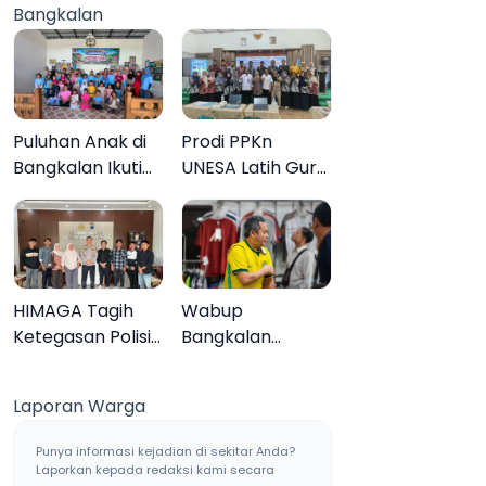
Bangkalan
Muktamar ke-35
Sampang, Tiga
Pengedar
Ditangkap
Puluhan Anak di
Prodi PPKn
Bangkalan Ikuti
UNESA Latih Guru
Lomba Mewarnai
PPKn Bangkalan
Bertema Liburan
dengan
Keluarga
Pembelajaran
Inovasi Teknologi
HIMAGA Tagih
Wabup
Ketegasan Polisi
Bangkalan
Tangani Kasus
Dukung Brazil
Asusila Anak di
Juara Piala Dunia
Laporan Warga
Galis Bangkalan
2026, UMKM
Ketiban Berkah
Punya informasi kejadian di sekitar Anda?
Laporkan kepada redaksi kami secara