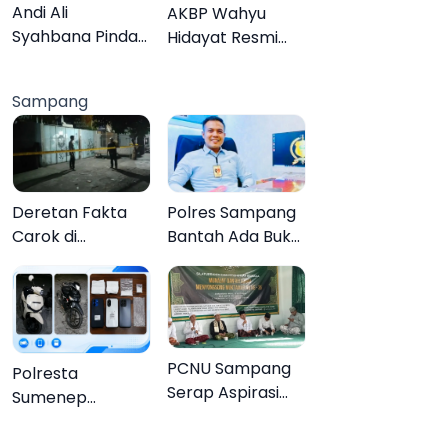
Lebih Jelas
Organisasi
Andi Ali
AKBP Wahyu
Syahbana Pindah
Hidayat Resmi
Tugas dari DKPP
Jabat Kapolres
ke DPRKP
Pamekasan,
Sampang
Disambut Tradisi
Gerbang Pora
Deretan Fakta
Polres Sampang
Carok di
Bantah Ada Bukti
Sampang, Kakek
Transaksi dalam
60 Tahun Duel
Kasus Rudapaksa
Melawan 2 Pria
Anak 27
Tersangka
PCNU Sampang
Polresta
Serap Aspirasi
Sumenep
Warga MWCNU
Bongkar
Jelang
Jaringan Sabu