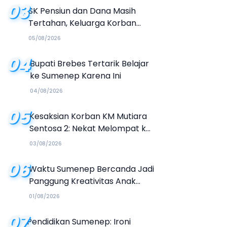
03
SK Pensiun dan Dana Masih
Tertahan, Keluarga Korban
Tagih Janji BRI Sumenep
05/08/2026
04
Bupati Brebes Tertarik Belajar
ke Sumenep Karena Ini
04/08/2026
05
Kesaksian Korban KM Mutiara
Sentosa 2: Nekat Melompat ke
Laut Meski Tak Bisa Berenang
03/08/2026
06
Waktu Sumenep Bercanda Jadi
Panggung Kreativitas Anak
Muda, Hasilkan Kolaborasi
01/08/2026
Industri Kreatif
07
Pendidikan Sumenep: Ironi