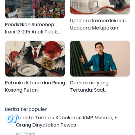
Upacara Kemerdekaan,
Pendidikan Sumenep:
Upacara Melupakan
Ironi 13.095 Anak Tidak
Sekolah Menyaksikan
Semarak Festival
Kalender Event 2026
Retorika Istana dan Piring
Demokrasi yang
Kosong Petani
Tertunda: Saat
Transparansi Menjadi
Tanda Tanya
Berita Terpopuler
01
Update Terbaru Kebakaran KMP Mutiara, 5
Orang Dinyatakan Tewas
02/08/2026