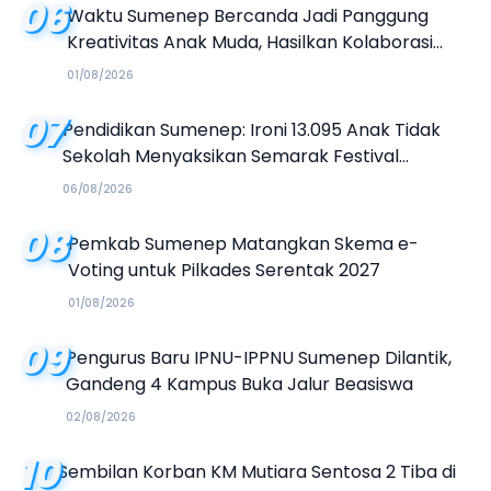
06
Waktu Sumenep Bercanda Jadi Panggung
Kreativitas Anak Muda, Hasilkan Kolaborasi
Industri Kreatif
01/08/2026
07
Pendidikan Sumenep: Ironi 13.095 Anak Tidak
Sekolah Menyaksikan Semarak Festival
Kalender Event 2026
06/08/2026
08
Pemkab Sumenep Matangkan Skema e-
Voting untuk Pilkades Serentak 2027
01/08/2026
09
Pengurus Baru IPNU-IPPNU Sumenep Dilantik,
Gandeng 4 Kampus Buka Jalur Beasiswa
02/08/2026
10
Sembilan Korban KM Mutiara Sentosa 2 Tiba di