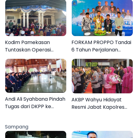
Kodim Pamekasan
FORKAM PROPPO Tandai
Tuntaskan Operasi
6 Tahun Perjalanan
Katarak Gratis, 160
dengan Peluncuran Mars,
Warga Kembali Melihat
Hymne, dan Buku
Lebih Jelas
Organisasi
Andi Ali Syahbana Pindah
AKBP Wahyu Hidayat
Tugas dari DKPP ke
Resmi Jabat Kapolres
DPRKP
Pamekasan, Disambut
Tradisi Gerbang Pora
Sampang