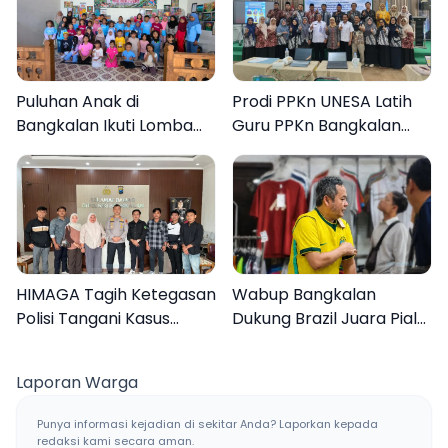
Puluhan Anak di
Prodi PPKn UNESA Latih
Bangkalan Ikuti Lomba
Guru PPKn Bangkalan
Mewarnai Bertema
dengan Pembelajaran
Liburan Keluarga
Inovasi Teknologi
HIMAGA Tagih Ketegasan
Wabup Bangkalan
Polisi Tangani Kasus
Dukung Brazil Juara Piala
Asusila Anak di Galis
Dunia 2026, UMKM
Bangkalan
Ketiban Berkah
Laporan Warga
Punya informasi kejadian di sekitar Anda? Laporkan kepada
redaksi kami secara aman.