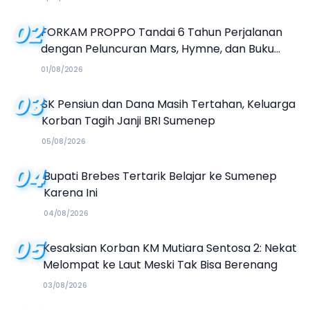
02
FORKAM PROPPO Tandai 6 Tahun Perjalanan
dengan Peluncuran Mars, Hymne, dan Buku
Organisasi
01/08/2026
03
SK Pensiun dan Dana Masih Tertahan, Keluarga
Korban Tagih Janji BRI Sumenep
05/08/2026
04
Bupati Brebes Tertarik Belajar ke Sumenep
Karena Ini
04/08/2026
05
Kesaksian Korban KM Mutiara Sentosa 2: Nekat
Melompat ke Laut Meski Tak Bisa Berenang
03/08/2026