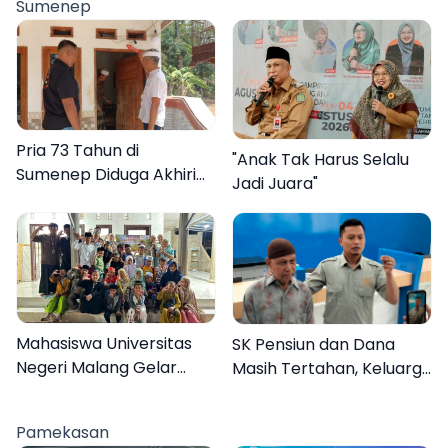
Sumenep
Pria 73 Tahun di
"Anak Tak Harus Selalu
Sumenep Diduga Akhiri
Jadi Juara"
Hidup Sendiri
Mahasiswa Universitas
SK Pensiun dan Dana
Negeri Malang Gelar
Masih Tertahan, Keluarga
Program MENARA di
Korban Tagih Janji BRI
Desa Dapenda
Sumenep
Pamekasan