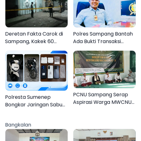
Deretan Fakta Carok di
Polres Sampang Bantah
Sampang, Kakek 60
Ada Bukti Transaksi
Tahun Duel Melawan 2
dalam Kasus Rudapaksa
Pria
Anak 27 Tersangka
PCNU Sampang Serap
Polresta Sumenep
Aspirasi Warga MWCNU
Bongkar Jaringan Sabu
Jelang Muktamar ke-35
Sampang, Tiga Pengedar
Ditangkap
Bangkalan