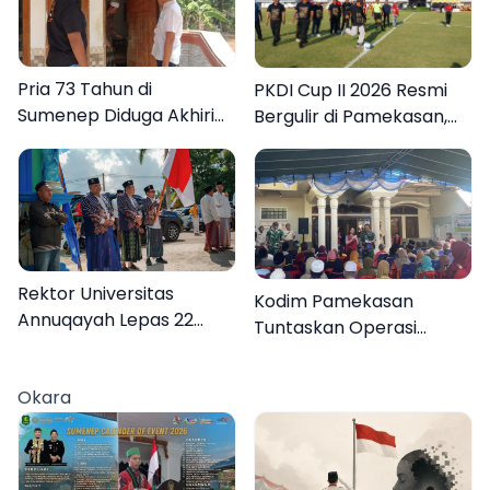
Pria 73 Tahun di
PKDI Cup II 2026 Resmi
Sumenep Diduga Akhiri
Bergulir di Pamekasan,
Hidup Sendiri
Desa se-Madura Rebut
Tiket ke Tingkat Nasional
Rektor Universitas
Kodim Pamekasan
Annuqayah Lepas 22
Tuntaskan Operasi
Peserta KKN
Katarak Gratis, 160
Internasional ke Tanah
Warga Kembali Melihat
Okara
Suci dan Jeddah
Lebih Jelas