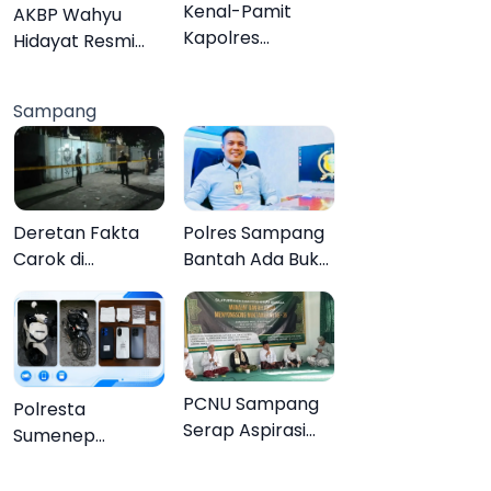
Organisasi
Kenal-Pamit
AKBP Wahyu
Kapolres
Hidayat Resmi
Pamekasan,
Jabat Kapolres
Dandim 0826
Pamekasan,
Sampang
Serahkan
Disambut Tradisi
Cenderamata
Gerbang Pora
untuk AKBP
Hendra
Deretan Fakta
Polres Sampang
Carok di
Bantah Ada Bukti
Sampang, Kakek
Transaksi dalam
60 Tahun Duel
Kasus Rudapaksa
Melawan 2 Pria
Anak 27
Tersangka
PCNU Sampang
Polresta
Serap Aspirasi
Sumenep
Warga MWCNU
Bongkar
Jelang
Jaringan Sabu