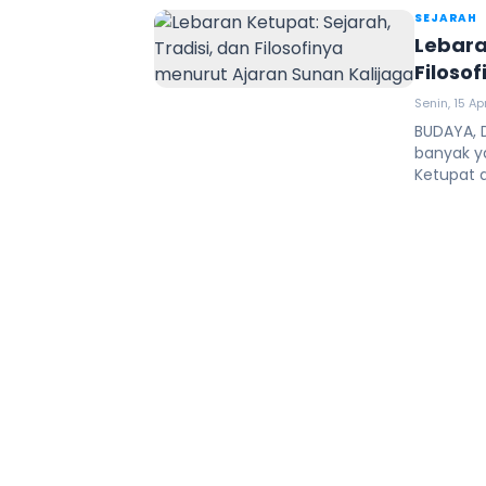
SEJARAH
Lebara
Filoso
Senin, 15 Ap
BUDAYA, 
banyak y
Ketupat a