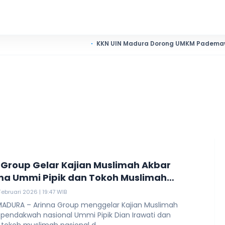
KKN UIN Madura Dorong UMKM Pademawu Barat Na
 Group Gelar Kajian Muslimah Akbar
a Ummi Pipik dan Tokoh Muslimah
al
Februari 2026 | 19:47 WIB
MADURA – Arinna Group menggelar Kajian Muslimah
pendakwah nasional Ummi Pipik Dian Irawati dan