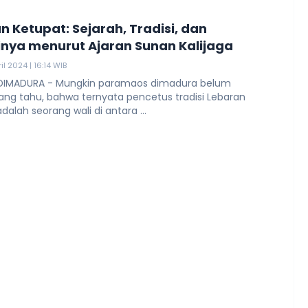
n Ketupat: Sejarah, Tradisi, dan
finya menurut Ajaran Sunan Kalijaga
ril 2024 | 16:14 WIB
DIMADURA - Mungkin paramaos dimadura belum
ang tahu, bahwa ternyata pencetus tradisi Lebaran
dalah seorang wali di antara ...