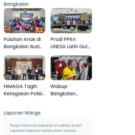
Bangkalan
Muktamar ke-35
Sampang, Tiga
Pengedar
Ditangkap
Puluhan Anak di
Prodi PPKn
Bangkalan Ikuti
UNESA Latih Guru
Lomba Mewarnai
PPKn Bangkalan
Bertema Liburan
dengan
Keluarga
Pembelajaran
Inovasi Teknologi
HIMAGA Tagih
Wabup
Ketegasan Polisi
Bangkalan
Tangani Kasus
Dukung Brazil
Asusila Anak di
Juara Piala Dunia
Laporan Warga
Galis Bangkalan
2026, UMKM
Ketiban Berkah
Punya informasi kejadian di sekitar Anda?
Laporkan kepada redaksi kami secara