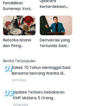
Upacara
Pendidikan
Kemerdekaan,
Sumenep: Ironi
Upacara
13.095 Anak Tidak
Melupakan
Sekolah
Menyaksikan
Semarak Festival
Kalender Event
Retorika Istana
Demokrasi yang
2026
dan Piring
Tertunda: Saat
Kosong Petani
Transparansi
Menjadi Tanda
Berita Terpopuler
Tanya
01
Kakek 70 Tahun Meninggal Saat
Bersama Seorang Wanita di
Hotel Parangtritis
31/07/2026
02
Update Terbaru Kebakaran
KMP Mutiara, 5 Orang
Dinyatakan Tewas
02/08/2026