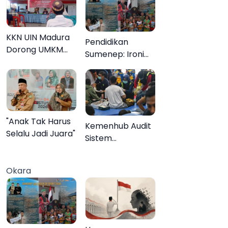
KKN UIN Madura
Pendidikan
Dorong UMKM
Sumenep: Ironi
Pademawu Barat
13.095 Anak Tidak
Naik Kelas
Sekolah
Menyaksikan
Semarak Festival
Kalender Event
"Anak Tak Harus
Kemenhub Audit
2026
Selalu Jadi Juara"
Sistem
Keselamatan
Operator KMP
Okara
Mutiara Sentosa
II