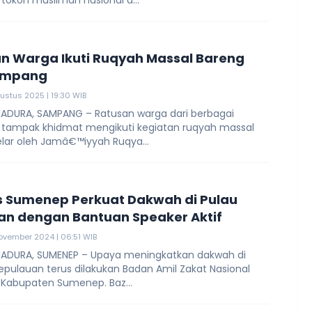
tokoh muslimah nasional d...
n Warga Ikuti Ruqyah Massal Bareng
ampang
ustus 2025 | 19:30 WIB
ADURA, SAMPANG – Ratusan warga dari berbagai
 tampak khidmat mengikuti kegiatan ruqyah massal
elar oleh Jamâ€™iyyah Ruqya...
 Sumenep Perkuat Dakwah di Pulau
n dengan Bantuan Speaker Aktif
ovember 2024 | 06:51 WIB
ADURA, SUMENEP – Upaya meningkatkan dakwah di
epulauan terus dilakukan Badan Amil Zakat Nasional
 Kabupaten Sumenep. Baz...