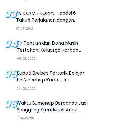
03
FORKAM PROPPO Tandai 6
Tahun Perjalanan dengan
Peluncuran Mars, Hymne, dan
01/08/2026
Buku Organisasi
04
SK Pensiun dan Dana Masih
Tertahan, Keluarga Korban
Tagih Janji BRI Sumenep
05/08/2026
05
Bupati Brebes Tertarik Belajar
ke Sumenep Karena Ini
04/08/2026
06
Waktu Sumenep Bercanda Jadi
Panggung Kreativitas Anak
Muda, Hasilkan Kolaborasi
01/08/2026
Industri Kreatif