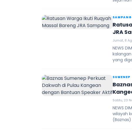
sejumlah 
SAMPANG
Ratusa
JRA S
Jumat, 8 Ag
NEWS DIM
kalangan
yang dig
SUMENEP
Baznas
Kangea
Sabtu, 23 N
NEWS DIM
wilayah k
(Baznas)