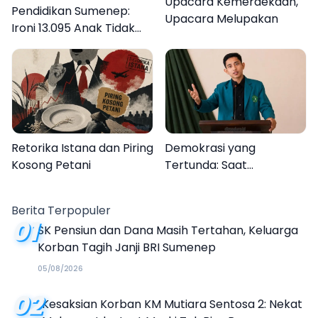
Upacara Kemerdekaan,
Pendidikan Sumenep:
Upacara Melupakan
Ironi 13.095 Anak Tidak
Sekolah Menyaksikan
Semarak Festival
Kalender Event 2026
Retorika Istana dan Piring
Demokrasi yang
Kosong Petani
Tertunda: Saat
Transparansi Menjadi
Tanda Tanya
Berita Terpopuler
01
SK Pensiun dan Dana Masih Tertahan, Keluarga
Korban Tagih Janji BRI Sumenep
05/08/2026
02
Kesaksian Korban KM Mutiara Sentosa 2: Nekat