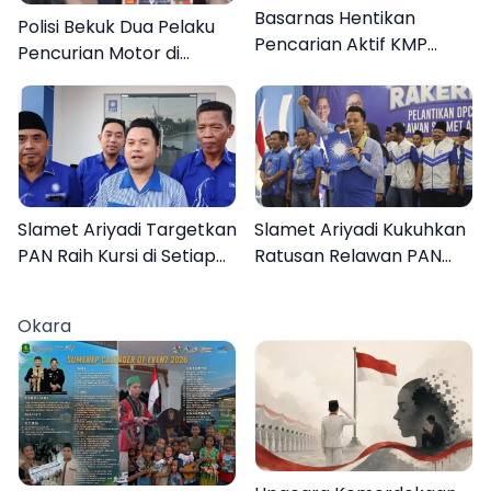
Basarnas Hentikan
Polisi Bekuk Dua Pelaku
Pencarian Aktif KMP
Pencurian Motor di
Mutiara Sentosa II, Empat
Bajrasokah Sampang
Orang Masih Hilang
Slamet Ariyadi Targetkan
Slamet Ariyadi Kukuhkan
PAN Raih Kursi di Setiap
Ratusan Relawan PAN
Dapil Sumenep pada
Sumenep, Targetkan
2029
Gerak Cepat Bantu
Okara
Rakyat