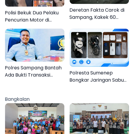
Deretan Fakta Carok di
Polisi Bekuk Dua Pelaku
Sampang, Kakek 60
Pencurian Motor di
Tahun Duel Melawan 2
Bajrasokah Sampang
Pria
Polres Sampang Bantah
Polresta Sumenep
Ada Bukti Transaksi
Bongkar Jaringan Sabu
dalam Kasus Rudapaksa
Sampang, Tiga Pengedar
Anak 27 Tersangka
Ditangkap
Bangkalan