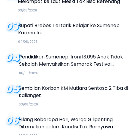
Melompat ke Laut Meski Tak Bisa Berenang
03/08/2026
03
Bupati Brebes Tertarik Belajar ke Sumenep
Karena Ini
04/08/2026
04
Pendidikan Sumenep: Ironi 13.095 Anak Tidak
Sekolah Menyaksikan Semarak Festival
Kalender Event 2026
06/08/2026
05
Sembilan Korban KM Mutiara Sentosa 2 Tiba di
Kalianget
03/08/2026
06
Hilang Beberapa Hari, Warga Giligenting
Ditemukan dalam Kondisi Tak Bernyawa