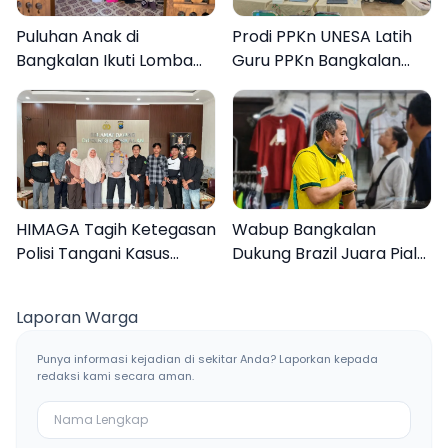
Puluhan Anak di
Prodi PPKn UNESA Latih
Bangkalan Ikuti Lomba
Guru PPKn Bangkalan
Mewarnai Bertema
dengan Pembelajaran
Liburan Keluarga
Inovasi Teknologi
HIMAGA Tagih Ketegasan
Wabup Bangkalan
Polisi Tangani Kasus
Dukung Brazil Juara Piala
Asusila Anak di Galis
Dunia 2026, UMKM
Bangkalan
Ketiban Berkah
Laporan Warga
Punya informasi kejadian di sekitar Anda? Laporkan kepada
redaksi kami secara aman.