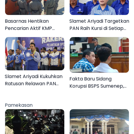
Basarnas Hentikan
Slamet Ariyadi Targetkan
Pencarian Aktif KMP
PAN Raih Kursi di Setiap
Mutiara Sentosa II, Empat
Dapil Sumenep pada
Orang Masih Hilang
2029
Slamet Ariyadi Kukuhkan
Fakta Baru Sidang
Ratusan Relawan PAN
Korupsi BSPS Sumenep,
Sumenep, Targetkan
133 Kuota Bantuan
Gerak Cepat Bantu
Berasal dari Kediri
Rakyat
Pamekasan