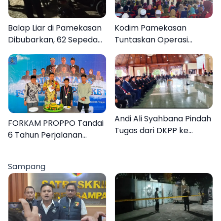
Balap Liar di Pamekasan
Kodim Pamekasan
Dibubarkan, 62 Sepeda
Tuntaskan Operasi
Motor Diamankan
Katarak Gratis, 160
Warga Kembali Melihat
Lebih Jelas
Andi Ali Syahbana Pindah
FORKAM PROPPO Tandai
Tugas dari DKPP ke
6 Tahun Perjalanan
DPRKP
dengan Peluncuran Mars,
Hymne, dan Buku
Sampang
Organisasi