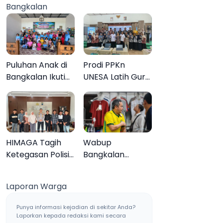
Bangkalan
Muktamar ke-35
Sampang, Tiga
Pengedar
Ditangkap
Puluhan Anak di
Prodi PPKn
Bangkalan Ikuti
UNESA Latih Guru
Lomba Mewarnai
PPKn Bangkalan
Bertema Liburan
dengan
Keluarga
Pembelajaran
Inovasi Teknologi
HIMAGA Tagih
Wabup
Ketegasan Polisi
Bangkalan
Tangani Kasus
Dukung Brazil
Asusila Anak di
Juara Piala Dunia
Laporan Warga
Galis Bangkalan
2026, UMKM
Ketiban Berkah
Punya informasi kejadian di sekitar Anda?
Laporkan kepada redaksi kami secara