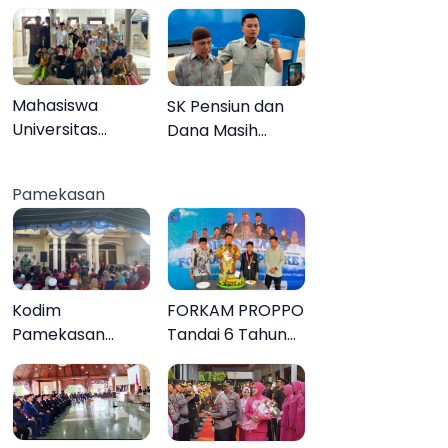
Sendiri
Mahasiswa
SK Pensiun dan
Universitas
Dana Masih
Negeri Malang
Tertahan,
Gelar Program
Keluarga Korban
Pamekasan
MENARA di Desa
Tagih Janji BRI
Dapenda
Sumenep
Kodim
FORKAM PROPPO
Pamekasan
Tandai 6 Tahun
Tuntaskan
Perjalanan
Operasi Katarak
dengan
Gratis, 160 Warga
Peluncuran Mars,
Kembali Melihat
Hymne, dan Buku