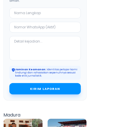
aman.
Jaminan Keamanan:
Identitas pelapor kami
lindungi dan rahasiakan sepenuhnya sesuai
kode etik jurnalistik.
KIRIM LAPORAN
Madura