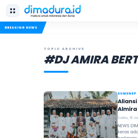
BREAKING NEWS
TOPIC ARCHIVE
#DJ AMIRA BER
SUMENEP
Alians
Almira
Sabtu, 18 Ja
NEWS DIM
keras ad