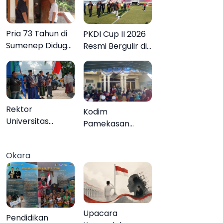
Pria 73 Tahun di
PKDI Cup II 2026
Sumenep Diduga
Resmi Bergulir di
Akhiri Hidup
Pamekasan,
Sendiri
Desa se-Madura
Rebut Tiket ke
Tingkat Nasional
Rektor
Kodim
Universitas
Pamekasan
Annuqayah
Tuntaskan
Lepas 22 Peserta
Operasi Katarak
Okara
KKN Internasional
Gratis, 160 Warga
ke Tanah Suci
Kembali Melihat
dan Jeddah
Lebih Jelas
Upacara
Pendidikan