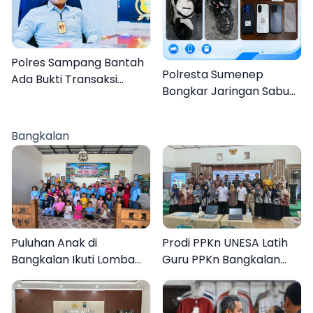
Polres Sampang Bantah
Polresta Sumenep
Ada Bukti Transaksi
Bongkar Jaringan Sabu
dalam Kasus Rudapaksa
Sampang, Tiga Pengedar
Anak 27 Tersangka
Ditangkap
Bangkalan
Puluhan Anak di
Prodi PPKn UNESA Latih
Bangkalan Ikuti Lomba
Guru PPKn Bangkalan
Mewarnai Bertema
dengan Pembelajaran
Liburan Keluarga
Inovasi Teknologi