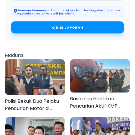
Jaminan Keamanan:
Identitas pelapor kami lindungi dan rahasiakan
sepenuhnya sesuai kode etik jurnalistik.
KIRIM LAPORAN
Madura
Basarnas Hentikan
Polisi Bekuk Dua Pelaku
Pencarian Aktif KMP
Pencurian Motor di
Mutiara Sentosa II, Empat
Bajrasokah Sampang
Orang Masih Hilang