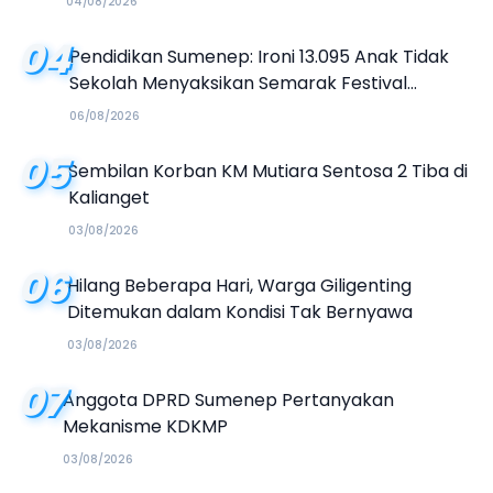
04/08/2026
04
Pendidikan Sumenep: Ironi 13.095 Anak Tidak
Sekolah Menyaksikan Semarak Festival
Kalender Event 2026
06/08/2026
05
Sembilan Korban KM Mutiara Sentosa 2 Tiba di
Kalianget
03/08/2026
06
Hilang Beberapa Hari, Warga Giligenting
Ditemukan dalam Kondisi Tak Bernyawa
03/08/2026
07
Anggota DPRD Sumenep Pertanyakan
Mekanisme KDKMP
03/08/2026