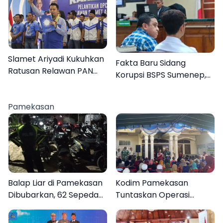
Orang Masih Hilang
2029
Slamet Ariyadi Kukuhkan
Fakta Baru Sidang
Ratusan Relawan PAN
Korupsi BSPS Sumenep,
Sumenep, Targetkan
133 Kuota Bantuan
Gerak Cepat Bantu
Berasal dari Kediri
Rakyat
Pamekasan
Balap Liar di Pamekasan
Kodim Pamekasan
Dibubarkan, 62 Sepeda
Tuntaskan Operasi
Motor Diamankan
Katarak Gratis, 160
Warga Kembali Melihat