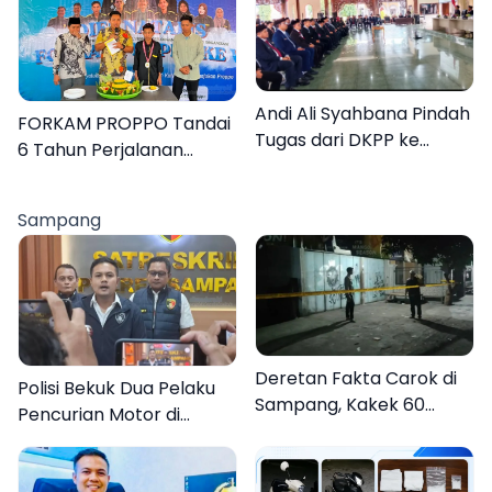
Lebih Jelas
Andi Ali Syahbana Pindah
FORKAM PROPPO Tandai
Tugas dari DKPP ke
6 Tahun Perjalanan
DPRKP
dengan Peluncuran Mars,
Hymne, dan Buku
Sampang
Organisasi
Deretan Fakta Carok di
Polisi Bekuk Dua Pelaku
Sampang, Kakek 60
Pencurian Motor di
Tahun Duel Melawan 2
Bajrasokah Sampang
Pria