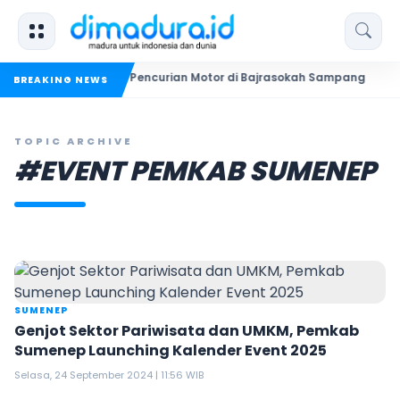
kuk Dua Pelaku Pencurian Motor di Bajrasokah Sampang
20 
BREAKING NEWS
TOPIC ARCHIVE
#EVENT PEMKAB SUMENEP
SUMENEP
Genjot Sektor Pariwisata dan UMKM, Pemkab
Sumenep Launching Kalender Event 2025
Selasa, 24 September 2024 | 11:56 WIB