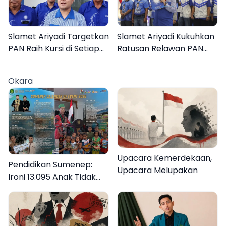
Slamet Ariyadi Targetkan
Slamet Ariyadi Kukuhkan
PAN Raih Kursi di Setiap
Ratusan Relawan PAN
Dapil Sumenep pada
Sumenep, Targetkan
2029
Gerak Cepat Bantu
Okara
Rakyat
Upacara Kemerdekaan,
Pendidikan Sumenep:
Upacara Melupakan
Ironi 13.095 Anak Tidak
Sekolah Menyaksikan
Semarak Festival
Kalender Event 2026