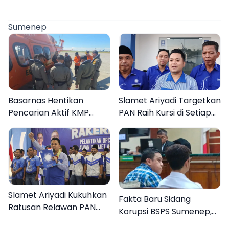
Sumenep
Basarnas Hentikan
Slamet Ariyadi Targetkan
Pencarian Aktif KMP
PAN Raih Kursi di Setiap
Mutiara Sentosa II, Empat
Dapil Sumenep pada
Orang Masih Hilang
2029
Slamet Ariyadi Kukuhkan
Fakta Baru Sidang
Ratusan Relawan PAN
Korupsi BSPS Sumenep,
Sumenep, Targetkan
133 Kuota Bantuan