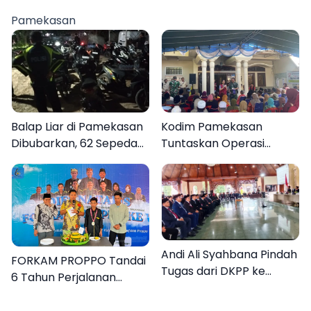
Gerak Cepat Bantu
Berasal dari Kediri
Rakyat
Pamekasan
Balap Liar di Pamekasan
Kodim Pamekasan
Dibubarkan, 62 Sepeda
Tuntaskan Operasi
Motor Diamankan
Katarak Gratis, 160
Warga Kembali Melihat
Lebih Jelas
Andi Ali Syahbana Pindah
FORKAM PROPPO Tandai
Tugas dari DKPP ke
6 Tahun Perjalanan
DPRKP
dengan Peluncuran Mars,
Hymne, dan Buku