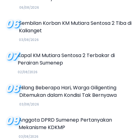
Kalender Event 2026
06/08/2026
06
Sembilan Korban KM Mutiara Sentosa 2 Tiba di
Kalianget
03/08/2026
07
Kapal KM Mutiara Sentosa 2 Terbakar di
Perairan Sumenep
02/08/2026
08
Hilang Beberapa Hari, Warga Giligenting
Ditemukan dalam Kondisi Tak Bernyawa
03/08/2026
09
Anggota DPRD Sumenep Pertanyakan
Mekanisme KDKMP
03/08/2026