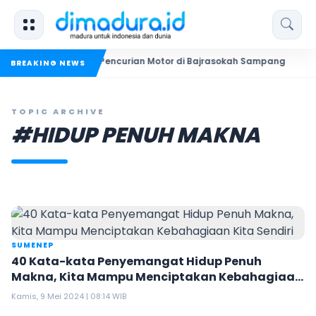
kuk Dua Pelaku Pencurian Motor di Bajrasokah Sampang
20 P
BREAKING NEWS
TOPIC ARCHIVE
#HIDUP PENUH MAKNA
SUMENEP
40 Kata-kata Penyemangat Hidup Penuh
Makna, Kita Mampu Menciptakan Kebahagiaan
Kita Sendiri
Kamis, 9 Mei 2024 | 08:14 WIB