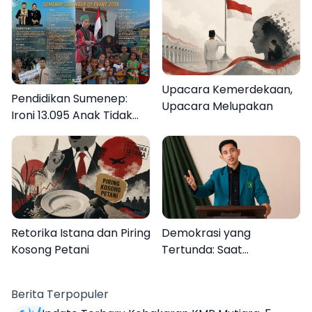
Upacara Kemerdekaan,
Pendidikan Sumenep:
Upacara Melupakan
Ironi 13.095 Anak Tidak
Sekolah Menyaksikan
Semarak Festival
Kalender Event 2026
Retorika Istana dan Piring
Demokrasi yang
Kosong Petani
Tertunda: Saat
Transparansi Menjadi
Tanda Tanya
Berita Terpopuler