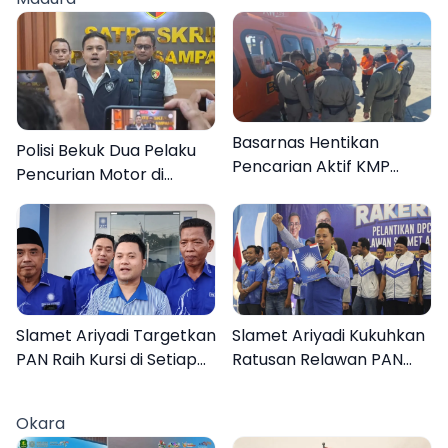
Basarnas Hentikan
Polisi Bekuk Dua Pelaku
Pencarian Aktif KMP
Pencurian Motor di
Mutiara Sentosa II, Empat
Bajrasokah Sampang
Orang Masih Hilang
Slamet Ariyadi Targetkan
Slamet Ariyadi Kukuhkan
PAN Raih Kursi di Setiap
Ratusan Relawan PAN
Dapil Sumenep pada
Sumenep, Targetkan
2029
Gerak Cepat Bantu
Okara
Rakyat