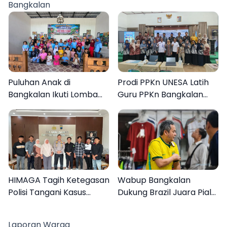
Bangkalan
Puluhan Anak di
Prodi PPKn UNESA Latih
Bangkalan Ikuti Lomba
Guru PPKn Bangkalan
Mewarnai Bertema
dengan Pembelajaran
Liburan Keluarga
Inovasi Teknologi
HIMAGA Tagih Ketegasan
Wabup Bangkalan
Polisi Tangani Kasus
Dukung Brazil Juara Piala
Asusila Anak di Galis
Dunia 2026, UMKM
Bangkalan
Ketiban Berkah
Laporan Warga