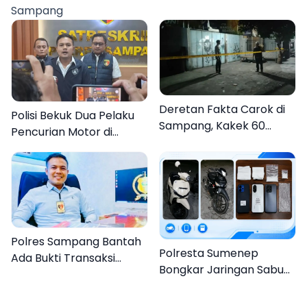
Sampang
Organisasi
Deretan Fakta Carok di
Polisi Bekuk Dua Pelaku
Sampang, Kakek 60
Pencurian Motor di
Tahun Duel Melawan 2
Bajrasokah Sampang
Pria
Polres Sampang Bantah
Polresta Sumenep
Ada Bukti Transaksi
Bongkar Jaringan Sabu
dalam Kasus Rudapaksa
Sampang, Tiga Pengedar
Anak 27 Tersangka
Ditangkap