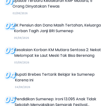
01
Update Terbaru Kebakaran KMP Mutiara, 5
Orang Dinyatakan Tewas
02/08/2026
02
SK Pensiun dan Dana Masih Tertahan, Keluarga
Korban Tagih Janji BRI Sumenep
05/08/2026
03
Kesaksian Korban KM Mutiara Sentosa 2: Nekat
Melompat ke Laut Meski Tak Bisa Berenang
03/08/2026
04
Bupati Brebes Tertarik Belajar ke Sumenep
Karena Ini
04/08/2026
05
Pendidikan Sumenep: Ironi 13.095 Anak Tidak
Sekolah Menyaksikan Semarak Festival