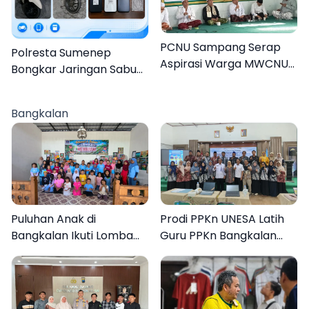
PCNU Sampang Serap
Polresta Sumenep
Aspirasi Warga MWCNU
Bongkar Jaringan Sabu
Jelang Muktamar ke-35
Sampang, Tiga Pengedar
Ditangkap
Bangkalan
Puluhan Anak di
Prodi PPKn UNESA Latih
Bangkalan Ikuti Lomba
Guru PPKn Bangkalan
Mewarnai Bertema
dengan Pembelajaran
Liburan Keluarga
Inovasi Teknologi