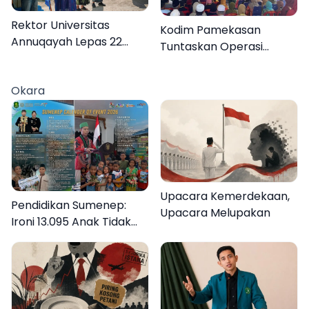
Rektor Universitas
Kodim Pamekasan
Annuqayah Lepas 22
Tuntaskan Operasi
Peserta KKN
Katarak Gratis, 160
Internasional ke Tanah
Warga Kembali Melihat
Okara
Suci dan Jeddah
Lebih Jelas
Upacara Kemerdekaan,
Pendidikan Sumenep:
Upacara Melupakan
Ironi 13.095 Anak Tidak
Sekolah Menyaksikan
Semarak Festival
Kalender Event 2026