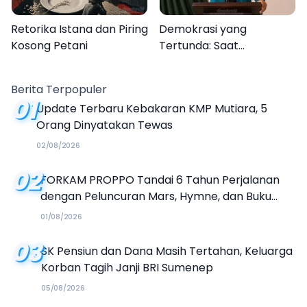
Retorika Istana dan Piring
Demokrasi yang
Kosong Petani
Tertunda: Saat
Transparansi Menjadi
Tanda Tanya
Berita Terpopuler
01
Update Terbaru Kebakaran KMP Mutiara, 5
Orang Dinyatakan Tewas
02/08/2026
02
FORKAM PROPPO Tandai 6 Tahun Perjalanan
dengan Peluncuran Mars, Hymne, dan Buku
Organisasi
01/08/2026
03
SK Pensiun dan Dana Masih Tertahan, Keluarga
Korban Tagih Janji BRI Sumenep
05/08/2026