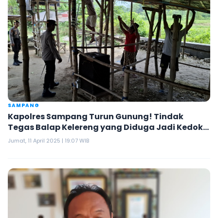
SAMPANG
Kapolres Sampang Turun Gunung! Tindak
Tegas Balap Kelereng yang Diduga Jadi Kedok
Judi
Jumat, 11 April 2025 | 19:07 WIB