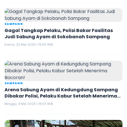
SAMPANG
Gagal Tangkap Pelaku, Polisi Bakar Fasilitas
Judi Sabung Ayam di Sokobanah Sampang
Kamis, 22 Mei 2025 | 19:05 WIB
SAMPANG
Arena Sabung Ayam di Kedungdung Sampang
Dibakar Polisi, Pelaku Kabur Setelah Menerima
Bocoran!
Minggu, 4 Mei 2025 | 18:03 WIB