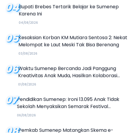
04
Bupati Brebes Tertarik Belajar ke Sumenep
Karena Ini
04/08/2026
05
Kesaksian Korban KM Mutiara Sentosa 2: Nekat
Melompat ke Laut Meski Tak Bisa Berenang
03/08/2026
06
Waktu Sumenep Bercanda Jadi Panggung
Kreativitas Anak Muda, Hasilkan Kolaborasi
Industri Kreatif
01/08/2026
07
Pendidikan Sumenep: Ironi 13.095 Anak Tidak
Sekolah Menyaksikan Semarak Festival
Kalender Event 2026
06/08/2026
08
Pemkab Sumenep Matangkan Skema e-