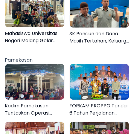
Mahasiswa Universitas
SK Pensiun dan Dana
Negeri Malang Gelar
Masih Tertahan, Keluarga
Program MENARA di
Korban Tagih Janji BRI
Desa Dapenda
Sumenep
Pamekasan
Kodim Pamekasan
FORKAM PROPPO Tandai
Tuntaskan Operasi
6 Tahun Perjalanan
Katarak Gratis, 160
dengan Peluncuran Mars,
Warga Kembali Melihat
Hymne, dan Buku