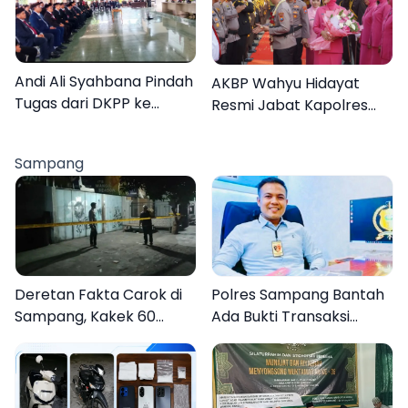
Lebih Jelas
Organisasi
Andi Ali Syahbana Pindah
AKBP Wahyu Hidayat
Tugas dari DKPP ke
Resmi Jabat Kapolres
DPRKP
Pamekasan, Disambut
Tradisi Gerbang Pora
Sampang
Deretan Fakta Carok di
Polres Sampang Bantah
Sampang, Kakek 60
Ada Bukti Transaksi
Tahun Duel Melawan 2
dalam Kasus Rudapaksa
Pria
Anak 27 Tersangka