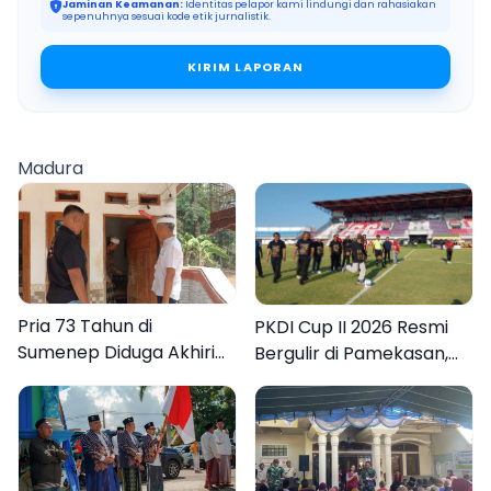
Jaminan Keamanan:
Identitas pelapor kami lindungi dan rahasiakan
sepenuhnya sesuai kode etik jurnalistik.
KIRIM LAPORAN
Madura
Pria 73 Tahun di
PKDI Cup II 2026 Resmi
Sumenep Diduga Akhiri
Bergulir di Pamekasan,
Hidup Sendiri
Desa se-Madura Rebut
Tiket ke Tingkat Nasional