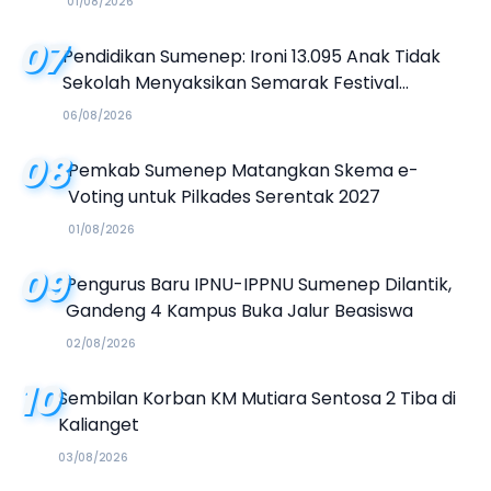
01/08/2026
07
Pendidikan Sumenep: Ironi 13.095 Anak Tidak
Sekolah Menyaksikan Semarak Festival
Kalender Event 2026
06/08/2026
08
Pemkab Sumenep Matangkan Skema e-
Voting untuk Pilkades Serentak 2027
01/08/2026
09
Pengurus Baru IPNU-IPPNU Sumenep Dilantik,
Gandeng 4 Kampus Buka Jalur Beasiswa
02/08/2026
10
Sembilan Korban KM Mutiara Sentosa 2 Tiba di
Kalianget
03/08/2026