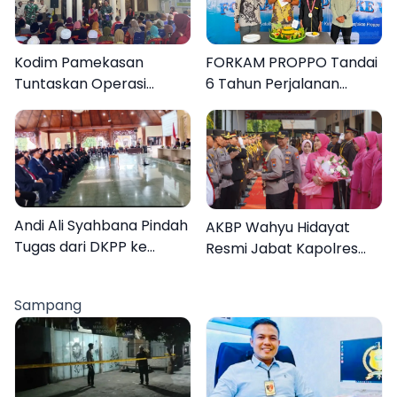
Kodim Pamekasan
FORKAM PROPPO Tandai
Tuntaskan Operasi
6 Tahun Perjalanan
Katarak Gratis, 160
dengan Peluncuran Mars,
Warga Kembali Melihat
Hymne, dan Buku
Lebih Jelas
Organisasi
Andi Ali Syahbana Pindah
AKBP Wahyu Hidayat
Tugas dari DKPP ke
Resmi Jabat Kapolres
DPRKP
Pamekasan, Disambut
Tradisi Gerbang Pora
Sampang