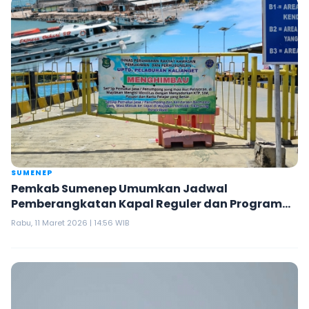
SUMENEP
Pemkab Sumenep Umumkan Jadwal
Pemberangkatan Kapal Reguler dan Program
Mudik Gratis 2026
Rabu, 11 Maret 2026 | 14:56 WIB