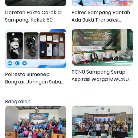
Deretan Fakta Carok di
Polres Sampang Bantah
Sampang, Kakek 60
Ada Bukti Transaksi
Tahun Duel Melawan 2
dalam Kasus Rudapaksa
Pria
Anak 27 Tersangka
PCNU Sampang Serap
Polresta Sumenep
Aspirasi Warga MWCNU
Bongkar Jaringan Sabu
Jelang Muktamar ke-35
Sampang, Tiga Pengedar
Ditangkap
Bangkalan