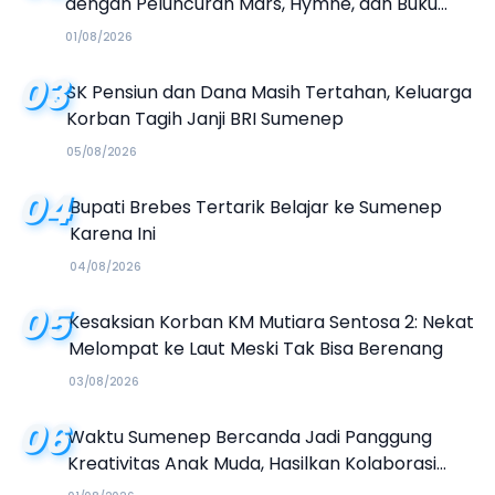
dengan Peluncuran Mars, Hymne, dan Buku
Organisasi
01/08/2026
03
SK Pensiun dan Dana Masih Tertahan, Keluarga
Korban Tagih Janji BRI Sumenep
05/08/2026
04
Bupati Brebes Tertarik Belajar ke Sumenep
Karena Ini
04/08/2026
05
Kesaksian Korban KM Mutiara Sentosa 2: Nekat
Melompat ke Laut Meski Tak Bisa Berenang
03/08/2026
06
Waktu Sumenep Bercanda Jadi Panggung
Kreativitas Anak Muda, Hasilkan Kolaborasi
Industri Kreatif