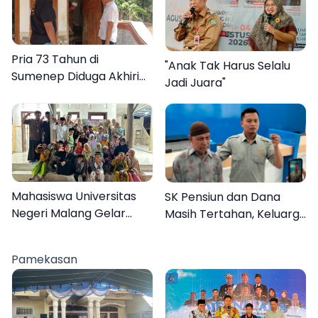
Pria 73 Tahun di
"Anak Tak Harus Selalu
Sumenep Diduga Akhiri
Jadi Juara"
Hidup Sendiri
Mahasiswa Universitas
SK Pensiun dan Dana
Negeri Malang Gelar
Masih Tertahan, Keluarga
Program MENARA di
Korban Tagih Janji BRI
Desa Dapenda
Sumenep
Pamekasan