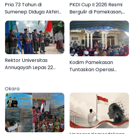
Pria 73 Tahun di
PKDI Cup II 2026 Resmi
Sumenep Diduga Akhiri
Bergulir di Pamekasan,
Hidup Sendiri
Desa se-Madura Rebut
Tiket ke Tingkat Nasional
Rektor Universitas
Kodim Pamekasan
Annuqayah Lepas 22
Tuntaskan Operasi
Peserta KKN
Katarak Gratis, 160
Internasional ke Tanah
Warga Kembali Melihat
Okara
Suci dan Jeddah
Lebih Jelas