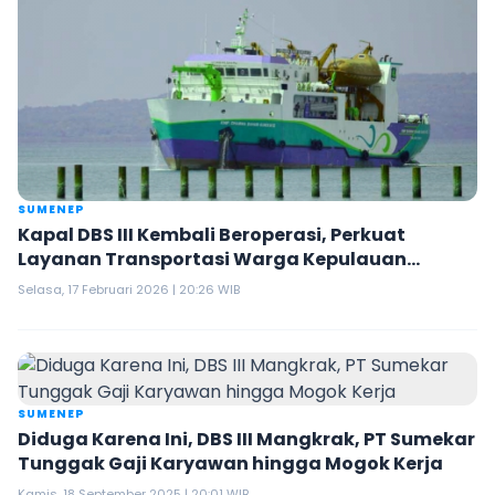
SUMENEP
Kapal DBS III Kembali Beroperasi, Perkuat
Layanan Transportasi Warga Kepulauan
Sumenep
Selasa, 17 Februari 2026 | 20:26 WIB
SUMENEP
Diduga Karena Ini, DBS III Mangkrak, PT Sumekar
Tunggak Gaji Karyawan hingga Mogok Kerja
Kamis, 18 September 2025 | 20:01 WIB