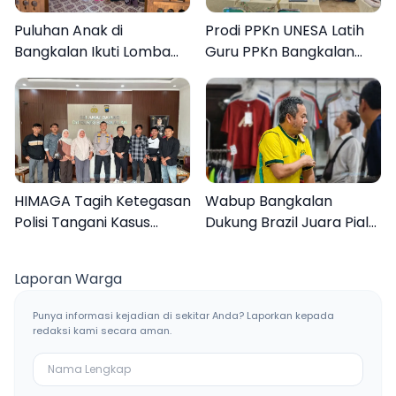
Puluhan Anak di
Prodi PPKn UNESA Latih
Bangkalan Ikuti Lomba
Guru PPKn Bangkalan
Mewarnai Bertema
dengan Pembelajaran
Liburan Keluarga
Inovasi Teknologi
HIMAGA Tagih Ketegasan
Wabup Bangkalan
Polisi Tangani Kasus
Dukung Brazil Juara Piala
Asusila Anak di Galis
Dunia 2026, UMKM
Bangkalan
Ketiban Berkah
Laporan Warga
Punya informasi kejadian di sekitar Anda? Laporkan kepada
redaksi kami secara aman.