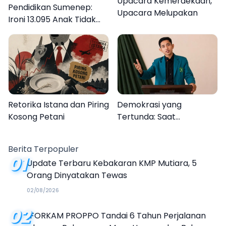
Upacara Kemerdekaan,
Pendidikan Sumenep:
Upacara Melupakan
Ironi 13.095 Anak Tidak
Sekolah Menyaksikan
Semarak Festival
Kalender Event 2026
Retorika Istana dan Piring
Demokrasi yang
Kosong Petani
Tertunda: Saat
Transparansi Menjadi
Tanda Tanya
Berita Terpopuler
01
Update Terbaru Kebakaran KMP Mutiara, 5
Orang Dinyatakan Tewas
02/08/2026
02
FORKAM PROPPO Tandai 6 Tahun Perjalanan