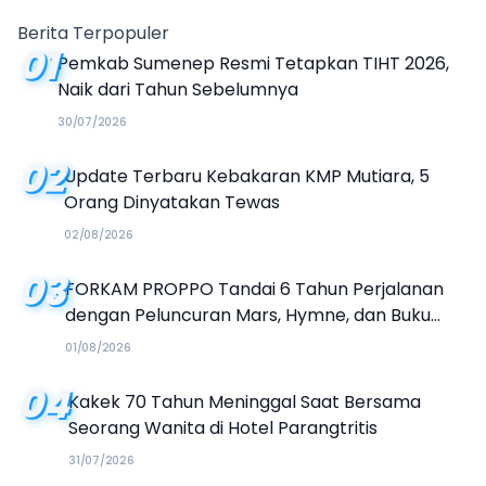
Tanda Tanya
Berita Terpopuler
01
Pemkab Sumenep Resmi Tetapkan TIHT 2026,
Naik dari Tahun Sebelumnya
30/07/2026
02
Update Terbaru Kebakaran KMP Mutiara, 5
Orang Dinyatakan Tewas
02/08/2026
03
FORKAM PROPPO Tandai 6 Tahun Perjalanan
dengan Peluncuran Mars, Hymne, dan Buku
Organisasi
01/08/2026
04
Kakek 70 Tahun Meninggal Saat Bersama
Seorang Wanita di Hotel Parangtritis
31/07/2026