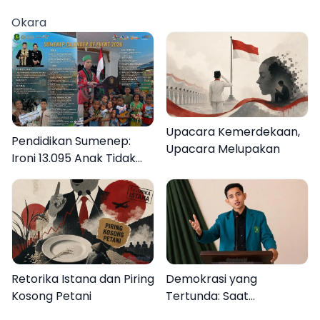
Okara
Upacara Kemerdekaan,
Pendidikan Sumenep:
Upacara Melupakan
Ironi 13.095 Anak Tidak
Sekolah Menyaksikan
Semarak Festival
Kalender Event 2026
Retorika Istana dan Piring
Demokrasi yang
Kosong Petani
Tertunda: Saat
Transparansi Menjadi