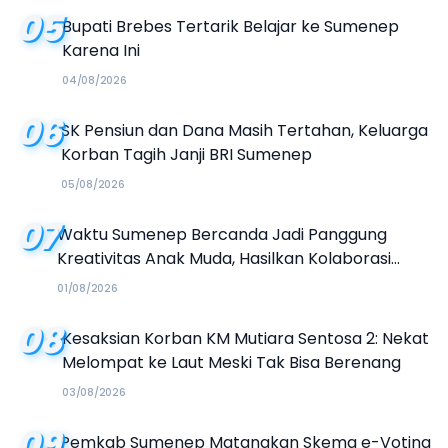
05
Bupati Brebes Tertarik Belajar ke Sumenep
Karena Ini
04/08/2026
06
SK Pensiun dan Dana Masih Tertahan, Keluarga
Korban Tagih Janji BRI Sumenep
05/08/2026
07
Waktu Sumenep Bercanda Jadi Panggung
Kreativitas Anak Muda, Hasilkan Kolaborasi
Industri Kreatif
01/08/2026
08
Kesaksian Korban KM Mutiara Sentosa 2: Nekat
Melompat ke Laut Meski Tak Bisa Berenang
03/08/2026
09
Pemkab Sumenep Matangkan Skema e-Voting