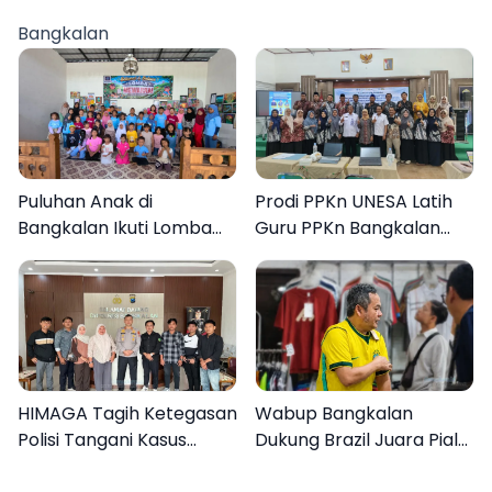
Ditangkap
Bangkalan
Puluhan Anak di
Prodi PPKn UNESA Latih
Bangkalan Ikuti Lomba
Guru PPKn Bangkalan
Mewarnai Bertema
dengan Pembelajaran
Liburan Keluarga
Inovasi Teknologi
HIMAGA Tagih Ketegasan
Wabup Bangkalan
Polisi Tangani Kasus
Dukung Brazil Juara Piala
Asusila Anak di Galis
Dunia 2026, UMKM