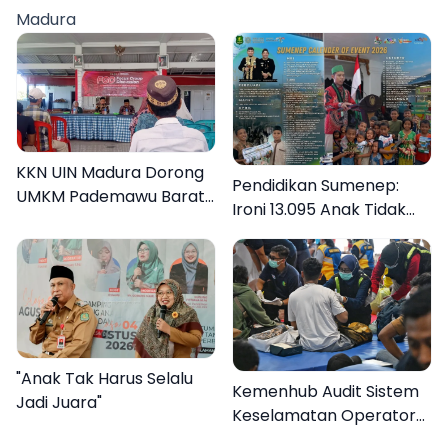
Madura
KKN UIN Madura Dorong
Pendidikan Sumenep:
UMKM Pademawu Barat
Ironi 13.095 Anak Tidak
Naik Kelas
Sekolah Menyaksikan
Semarak Festival
Kalender Event 2026
"Anak Tak Harus Selalu
Kemenhub Audit Sistem
Jadi Juara"
Keselamatan Operator
KMP Mutiara Sentosa II