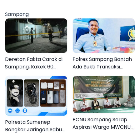
0826 Serahkan
Pamekasan, Disambut
Cenderamata untuk
Tradisi Gerbang Pora
Sampang
AKBP Hendra
Deretan Fakta Carok di
Polres Sampang Bantah
Sampang, Kakek 60
Ada Bukti Transaksi
Tahun Duel Melawan 2
dalam Kasus Rudapaksa
Pria
Anak 27 Tersangka
PCNU Sampang Serap
Polresta Sumenep
Aspirasi Warga MWCNU
Bongkar Jaringan Sabu
Jelang Muktamar ke-35
Sampang, Tiga Pengedar