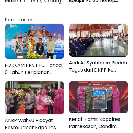
Belajar ke Sumenep
Masih Tertahan, Keluarga
Karena Ini
Korban Tagih Janji BRI
Sumenep
Pamekasan
Andi Ali Syahbana Pindah
FORKAM PROPPO Tandai
Tugas dari DKPP ke
6 Tahun Perjalanan
DPRKP
dengan Peluncuran Mars,
Hymne, dan Buku
Organisasi
Kenal-Pamit Kapolres
AKBP Wahyu Hidayat
Pamekasan, Dandim
Resmi Jabat Kapolres