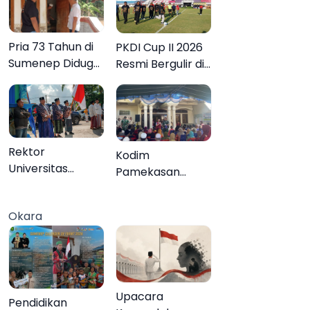
Pria 73 Tahun di
PKDI Cup II 2026
Sumenep Diduga
Resmi Bergulir di
Akhiri Hidup
Pamekasan,
Sendiri
Desa se-Madura
Rebut Tiket ke
Tingkat Nasional
Rektor
Kodim
Universitas
Pamekasan
Annuqayah
Tuntaskan
Lepas 22 Peserta
Operasi Katarak
Okara
KKN Internasional
Gratis, 160 Warga
ke Tanah Suci
Kembali Melihat
dan Jeddah
Lebih Jelas
Upacara
Pendidikan