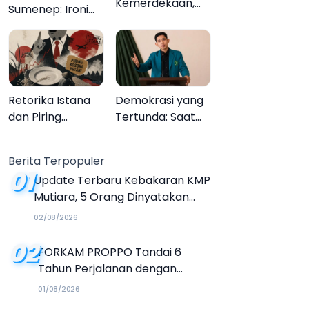
Kemerdekaan,
Sumenep: Ironi
Upacara
13.095 Anak Tidak
Melupakan
Sekolah
Menyaksikan
Semarak Festival
Kalender Event
Retorika Istana
Demokrasi yang
2026
dan Piring
Tertunda: Saat
Kosong Petani
Transparansi
Menjadi Tanda
Berita Terpopuler
Tanya
01
Update Terbaru Kebakaran KMP
Mutiara, 5 Orang Dinyatakan
Tewas
02/08/2026
02
FORKAM PROPPO Tandai 6
Tahun Perjalanan dengan
Peluncuran Mars, Hymne, dan
01/08/2026
Buku Organisasi