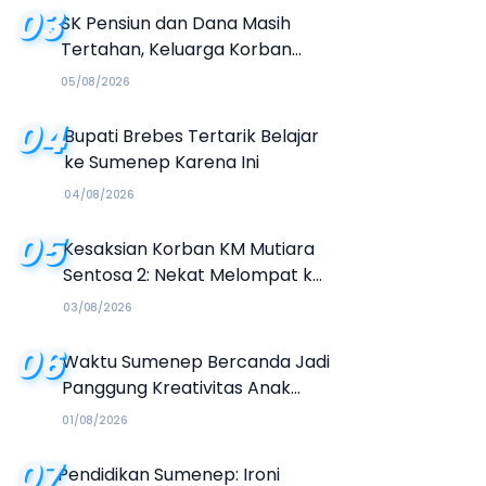
03
SK Pensiun dan Dana Masih
Tertahan, Keluarga Korban
Tagih Janji BRI Sumenep
05/08/2026
04
Bupati Brebes Tertarik Belajar
ke Sumenep Karena Ini
04/08/2026
05
Kesaksian Korban KM Mutiara
Sentosa 2: Nekat Melompat ke
Laut Meski Tak Bisa Berenang
03/08/2026
06
Waktu Sumenep Bercanda Jadi
Panggung Kreativitas Anak
Muda, Hasilkan Kolaborasi
01/08/2026
Industri Kreatif
07
Pendidikan Sumenep: Ironi