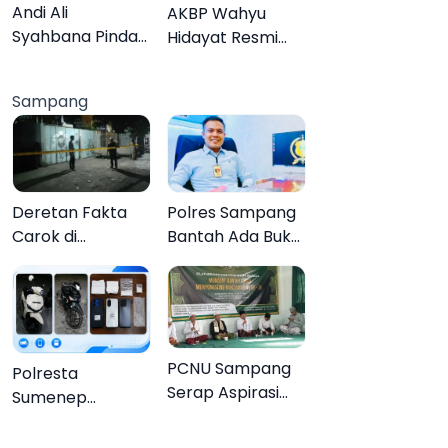
Lebih Jelas
Organisasi
Andi Ali
AKBP Wahyu
Syahbana Pindah
Hidayat Resmi
Tugas dari DKPP
Jabat Kapolres
ke DPRKP
Pamekasan,
Sampang
Disambut Tradisi
Gerbang Pora
Deretan Fakta
Polres Sampang
Carok di
Bantah Ada Bukti
Sampang, Kakek
Transaksi dalam
60 Tahun Duel
Kasus Rudapaksa
Melawan 2 Pria
Anak 27
Tersangka
PCNU Sampang
Polresta
Serap Aspirasi
Sumenep
Warga MWCNU
Bongkar
Jelang
Jaringan Sabu