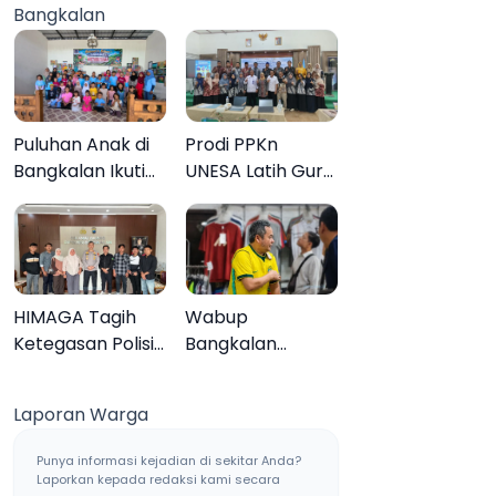
Bangkalan
Muktamar ke-35
Sampang, Tiga
Pengedar
Ditangkap
Puluhan Anak di
Prodi PPKn
Bangkalan Ikuti
UNESA Latih Guru
Lomba Mewarnai
PPKn Bangkalan
Bertema Liburan
dengan
Keluarga
Pembelajaran
Inovasi Teknologi
HIMAGA Tagih
Wabup
Ketegasan Polisi
Bangkalan
Tangani Kasus
Dukung Brazil
Asusila Anak di
Juara Piala Dunia
Laporan Warga
Galis Bangkalan
2026, UMKM
Ketiban Berkah
Punya informasi kejadian di sekitar Anda?
Laporkan kepada redaksi kami secara