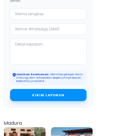
aman.
Jaminan Keamanan:
Identitas pelapor kami
lindungi dan rahasiakan sepenuhnya sesuai
kode etik jurnalistik.
KIRIM LAPORAN
Madura