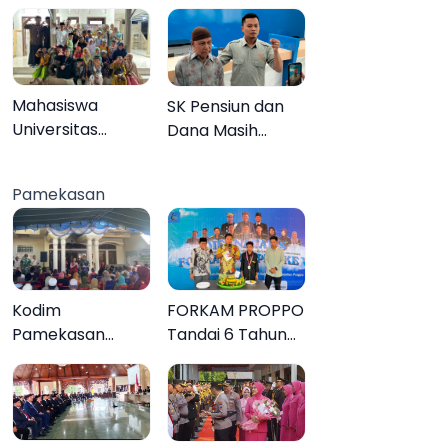
Sendiri
Mahasiswa
SK Pensiun dan
Universitas
Dana Masih
Negeri Malang
Tertahan,
Gelar Program
Keluarga Korban
Pamekasan
MENARA di Desa
Tagih Janji BRI
Dapenda
Sumenep
Kodim
FORKAM PROPPO
Pamekasan
Tandai 6 Tahun
Tuntaskan
Perjalanan
Operasi Katarak
dengan
Gratis, 160 Warga
Peluncuran Mars,
Kembali Melihat
Hymne, dan Buku