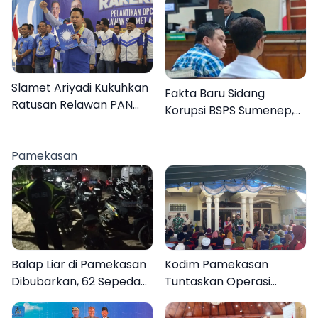
Orang Masih Hilang
2029
Slamet Ariyadi Kukuhkan
Fakta Baru Sidang
Ratusan Relawan PAN
Korupsi BSPS Sumenep,
Sumenep, Targetkan
133 Kuota Bantuan
Gerak Cepat Bantu
Berasal dari Kediri
Rakyat
Pamekasan
Balap Liar di Pamekasan
Kodim Pamekasan
Dibubarkan, 62 Sepeda
Tuntaskan Operasi
Motor Diamankan
Katarak Gratis, 160
Warga Kembali Melihat