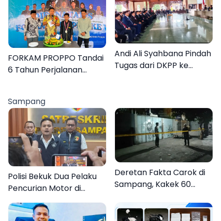
Lebih Jelas
Andi Ali Syahbana Pindah
FORKAM PROPPO Tandai
Tugas dari DKPP ke
6 Tahun Perjalanan
DPRKP
dengan Peluncuran Mars,
Hymne, dan Buku
Sampang
Organisasi
Deretan Fakta Carok di
Polisi Bekuk Dua Pelaku
Sampang, Kakek 60
Pencurian Motor di
Tahun Duel Melawan 2
Bajrasokah Sampang
Pria