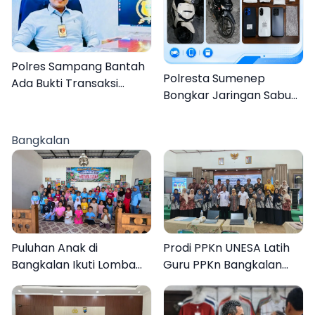
Polres Sampang Bantah
Polresta Sumenep
Ada Bukti Transaksi
Bongkar Jaringan Sabu
dalam Kasus Rudapaksa
Sampang, Tiga Pengedar
Anak 27 Tersangka
Ditangkap
Bangkalan
Puluhan Anak di
Prodi PPKn UNESA Latih
Bangkalan Ikuti Lomba
Guru PPKn Bangkalan
Mewarnai Bertema
dengan Pembelajaran
Liburan Keluarga
Inovasi Teknologi