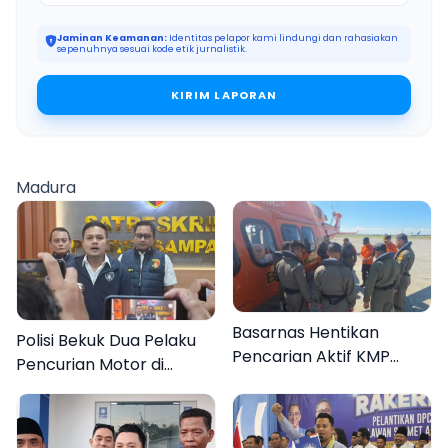
Jaminan Keamanan:
Identitas pelapor kami lindungi dan rahasiakan
sepenuhnya sesuai kode etik jurnalistik.
KIRIM LAPORAN
Madura
Basarnas Hentikan
Polisi Bekuk Dua Pelaku
Pencarian Aktif KMP
Pencurian Motor di
Mutiara Sentosa II, Empat
Bajrasokah Sampang
Orang Masih Hilang