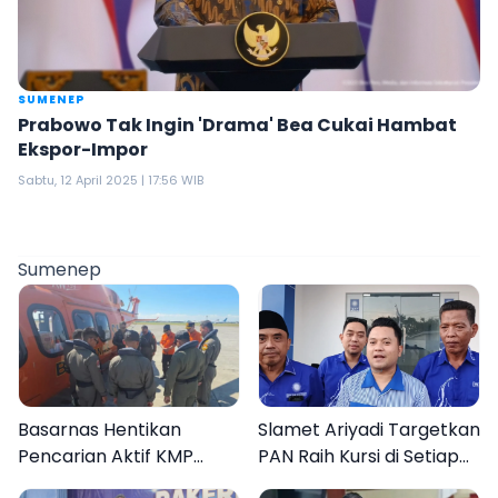
SUMENEP
Prabowo Tak Ingin 'Drama' Bea Cukai Hambat
Ekspor-Impor
Sabtu, 12 April 2025 | 17:56 WIB
Sumenep
Basarnas Hentikan
Slamet Ariyadi Targetkan
Pencarian Aktif KMP
PAN Raih Kursi di Setiap
Mutiara Sentosa II, Empat
Dapil Sumenep pada