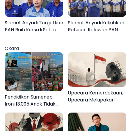
Slamet Ariyadi Targetkan
Slamet Ariyadi Kukuhkan
PAN Raih Kursi di Setiap
Ratusan Relawan PAN
Dapil Sumenep pada
Sumenep, Targetkan
2029
Gerak Cepat Bantu
Okara
Rakyat
Upacara Kemerdekaan,
Pendidikan Sumenep:
Upacara Melupakan
Ironi 13.095 Anak Tidak
Sekolah Menyaksikan
Semarak Festival
Kalender Event 2026