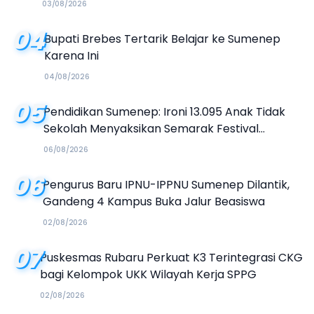
03/08/2026
04
Bupati Brebes Tertarik Belajar ke Sumenep
Karena Ini
04/08/2026
05
Pendidikan Sumenep: Ironi 13.095 Anak Tidak
Sekolah Menyaksikan Semarak Festival
Kalender Event 2026
06/08/2026
06
Pengurus Baru IPNU-IPPNU Sumenep Dilantik,
Gandeng 4 Kampus Buka Jalur Beasiswa
02/08/2026
07
Puskesmas Rubaru Perkuat K3 Terintegrasi CKG
bagi Kelompok UKK Wilayah Kerja SPPG
02/08/2026