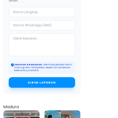
aman.
Jaminan Keamanan:
Identitas pelapor kami
lindungi dan rahasiakan sepenuhnya sesuai
kode etik jurnalistik.
KIRIM LAPORAN
Madura