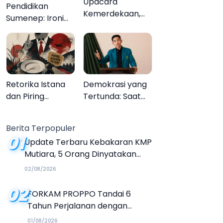
Upacara
Pendidikan
Kemerdekaan,
Sumenep: Ironi
Upacara
13.095 Anak Tidak
Melupakan
Sekolah
Menyaksikan
Semarak Festival
Kalender Event
Retorika Istana
Demokrasi yang
2026
dan Piring
Tertunda: Saat
Kosong Petani
Transparansi
Menjadi Tanda
Berita Terpopuler
Tanya
01
Update Terbaru Kebakaran KMP
Mutiara, 5 Orang Dinyatakan
Tewas
02/08/2026
02
FORKAM PROPPO Tandai 6
Tahun Perjalanan dengan
Peluncuran Mars, Hymne, dan
01/08/2026