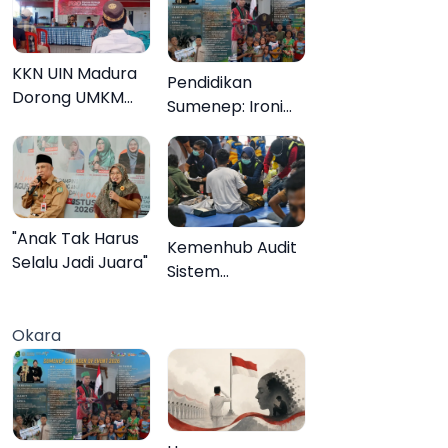
KKN UIN Madura
Pendidikan
Dorong UMKM
Sumenep: Ironi
Pademawu Barat
13.095 Anak Tidak
Naik Kelas
Sekolah
Menyaksikan
Semarak Festival
Kalender Event
"Anak Tak Harus
Kemenhub Audit
2026
Selalu Jadi Juara"
Sistem
Keselamatan
Operator KMP
Okara
Mutiara Sentosa
II