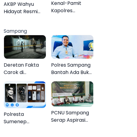
Organisasi
Kenal-Pamit
AKBP Wahyu
Kapolres
Hidayat Resmi
Pamekasan,
Jabat Kapolres
Dandim 0826
Pamekasan,
Sampang
Serahkan
Disambut Tradisi
Cenderamata
Gerbang Pora
untuk AKBP
Hendra
Deretan Fakta
Polres Sampang
Carok di
Bantah Ada Bukti
Sampang, Kakek
Transaksi dalam
60 Tahun Duel
Kasus Rudapaksa
Melawan 2 Pria
Anak 27
Tersangka
PCNU Sampang
Polresta
Serap Aspirasi
Sumenep
Warga MWCNU
Bongkar
Jelang
Jaringan Sabu