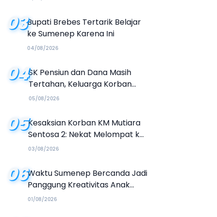
Buku Organisasi
03
Bupati Brebes Tertarik Belajar
ke Sumenep Karena Ini
04/08/2026
04
SK Pensiun dan Dana Masih
Tertahan, Keluarga Korban
Tagih Janji BRI Sumenep
05/08/2026
05
Kesaksian Korban KM Mutiara
Sentosa 2: Nekat Melompat ke
Laut Meski Tak Bisa Berenang
03/08/2026
06
Waktu Sumenep Bercanda Jadi
Panggung Kreativitas Anak
Muda, Hasilkan Kolaborasi
01/08/2026
Industri Kreatif