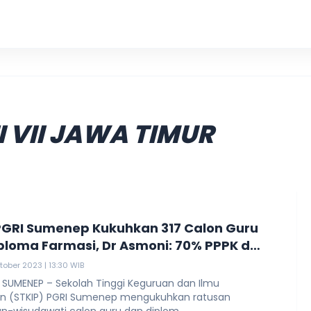
KKN UIN
I VII JAWA TIMUR
PGRI Sumenep Kukuhkan 317 Calon Guru
ploma Farmasi, Dr Asmoni: 70% PPPK dan
N adalah Alumni TanÃ¨yan LanjhÃ¢ng
tober 2023 | 13:30 WIB
SUMENEP – Sekolah Tinggi Keguruan dan Ilmu
an (STKIP) PGRI Sumenep mengukuhkan ratusan