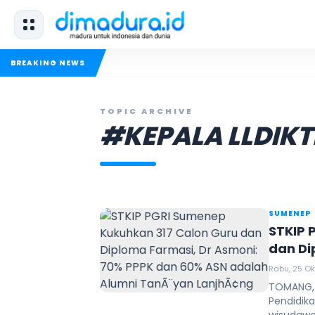
BREAKING NEWS
TOPIC ARCHIVE
#KEPALA LLDIKT
SUMENEP
STKIP 
dan Di
60% AS
Rabu, 25 Ok
TOMANG, 
Pendidik