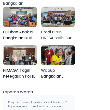
Bangkalan
Muktamar ke-35
Sampang, Tiga
Pengedar
Ditangkap
Puluhan Anak di
Prodi PPKn
Bangkalan Ikuti
UNESA Latih Guru
Lomba Mewarnai
PPKn Bangkalan
Bertema Liburan
dengan
Keluarga
Pembelajaran
Inovasi Teknologi
HIMAGA Tagih
Wabup
Ketegasan Polisi
Bangkalan
Tangani Kasus
Dukung Brazil
Asusila Anak di
Juara Piala Dunia
Laporan Warga
Galis Bangkalan
2026, UMKM
Ketiban Berkah
Punya informasi kejadian di sekitar Anda?
Laporkan kepada redaksi kami secara