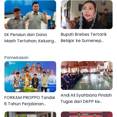
Desa Dapenda
Bupati Brebes Tertarik
SK Pensiun dan Dana
Belajar ke Sumenep
Masih Tertahan, Keluarga
Karena Ini
Korban Tagih Janji BRI
Sumenep
Pamekasan
Andi Ali Syahbana Pindah
FORKAM PROPPO Tandai
Tugas dari DKPP ke
6 Tahun Perjalanan
DPRKP
dengan Peluncuran Mars,
Hymne, dan Buku