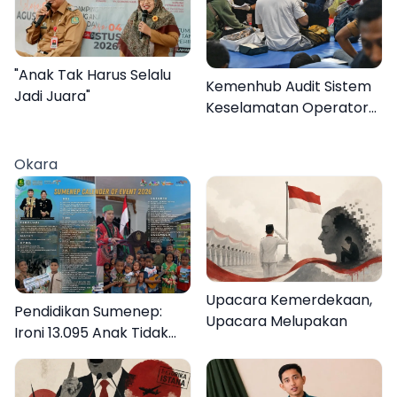
"Anak Tak Harus Selalu
Kemenhub Audit Sistem
Jadi Juara"
Keselamatan Operator
KMP Mutiara Sentosa II
Okara
Upacara Kemerdekaan,
Pendidikan Sumenep:
Upacara Melupakan
Ironi 13.095 Anak Tidak
Sekolah Menyaksikan
Semarak Festival
Kalender Event 2026