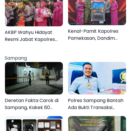
Organisasi
Kenal-Pamit Kapolres
AKBP Wahyu Hidayat
Pamekasan, Dandim
Resmi Jabat Kapolres
0826 Serahkan
Pamekasan, Disambut
Cenderamata untuk
Tradisi Gerbang Pora
Sampang
AKBP Hendra
Deretan Fakta Carok di
Polres Sampang Bantah
Sampang, Kakek 60
Ada Bukti Transaksi
Tahun Duel Melawan 2
dalam Kasus Rudapaksa
Pria
Anak 27 Tersangka