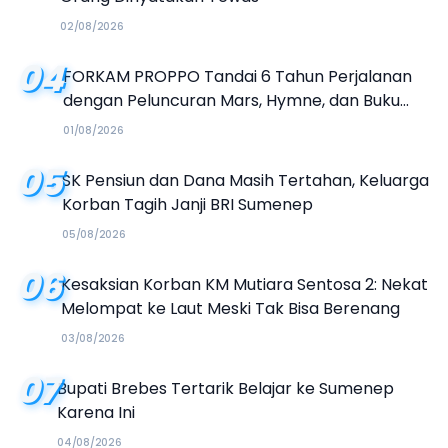
02/08/2026
04
FORKAM PROPPO Tandai 6 Tahun Perjalanan
dengan Peluncuran Mars, Hymne, dan Buku
Organisasi
01/08/2026
05
SK Pensiun dan Dana Masih Tertahan, Keluarga
Korban Tagih Janji BRI Sumenep
05/08/2026
06
Kesaksian Korban KM Mutiara Sentosa 2: Nekat
Melompat ke Laut Meski Tak Bisa Berenang
03/08/2026
07
Bupati Brebes Tertarik Belajar ke Sumenep
Karena Ini
04/08/2026