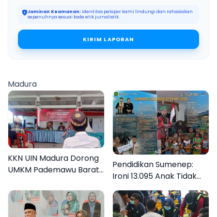
Jaminan Keamanan:
Identitas pelapor kami lindungi dan rahasiakan
sepenuhnya sesuai kode etik jurnalistik.
KIRIM LAPORAN
Madura
KKN UIN Madura Dorong
Pendidikan Sumenep:
UMKM Pademawu Barat
Ironi 13.095 Anak Tidak
Naik Kelas
Sekolah Menyaksikan
Semarak Festival
Kalender Event 2026