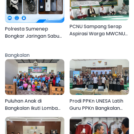
PCNU Sampang Serap
Polresta Sumenep
Aspirasi Warga MWCNU
Bongkar Jaringan Sabu
Jelang Muktamar ke-35
Sampang, Tiga Pengedar
Ditangkap
Bangkalan
Puluhan Anak di
Prodi PPKn UNESA Latih
Bangkalan Ikuti Lomba
Guru PPKn Bangkalan
Mewarnai Bertema
dengan Pembelajaran
Liburan Keluarga
Inovasi Teknologi