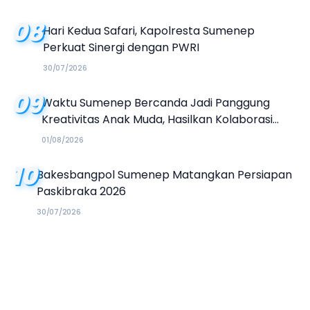
08
Hari Kedua Safari, Kapolresta Sumenep
Perkuat Sinergi dengan PWRI
30/07/2026
09
Waktu Sumenep Bercanda Jadi Panggung
Kreativitas Anak Muda, Hasilkan Kolaborasi
Industri Kreatif
01/08/2026
10
Bakesbangpol Sumenep Matangkan Persiapan
Paskibraka 2026
30/07/2026