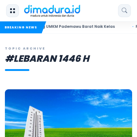
adura Dorong UMKM Pademawu Barat Naik Kelas
Pendidika
BREAKING NEWS
TOPIC ARCHIVE
#LEBARAN 1446 H