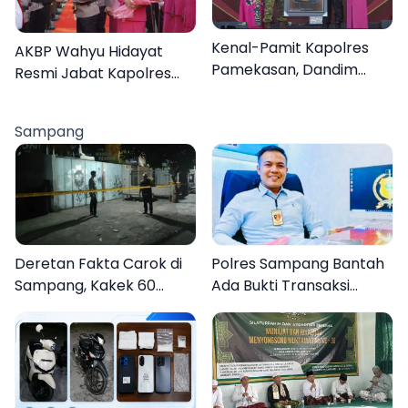
Kenal-Pamit Kapolres
AKBP Wahyu Hidayat
Pamekasan, Dandim
Resmi Jabat Kapolres
0826 Serahkan
Pamekasan, Disambut
Cenderamata untuk
Tradisi Gerbang Pora
Sampang
AKBP Hendra
Deretan Fakta Carok di
Polres Sampang Bantah
Sampang, Kakek 60
Ada Bukti Transaksi
Tahun Duel Melawan 2
dalam Kasus Rudapaksa
Pria
Anak 27 Tersangka