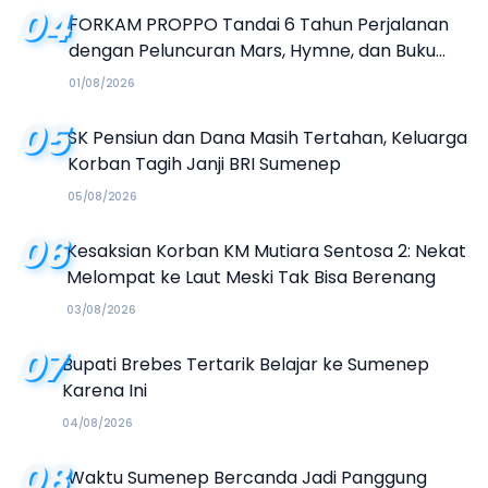
04
FORKAM PROPPO Tandai 6 Tahun Perjalanan
dengan Peluncuran Mars, Hymne, dan Buku
Organisasi
01/08/2026
05
SK Pensiun dan Dana Masih Tertahan, Keluarga
Korban Tagih Janji BRI Sumenep
05/08/2026
06
Kesaksian Korban KM Mutiara Sentosa 2: Nekat
Melompat ke Laut Meski Tak Bisa Berenang
03/08/2026
07
Bupati Brebes Tertarik Belajar ke Sumenep
Karena Ini
04/08/2026
08
Waktu Sumenep Bercanda Jadi Panggung