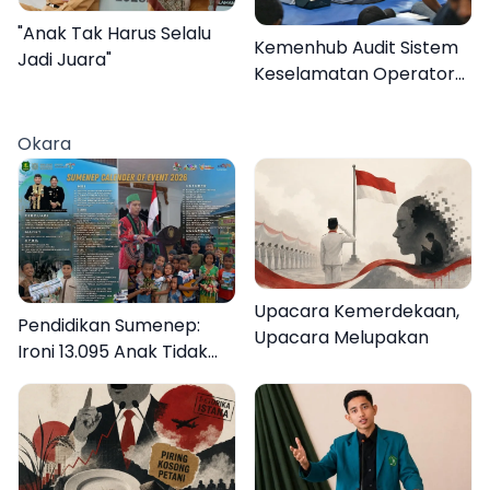
"Anak Tak Harus Selalu
Kemenhub Audit Sistem
Jadi Juara"
Keselamatan Operator
KMP Mutiara Sentosa II
Okara
Upacara Kemerdekaan,
Pendidikan Sumenep:
Upacara Melupakan
Ironi 13.095 Anak Tidak
Sekolah Menyaksikan
Semarak Festival
Kalender Event 2026