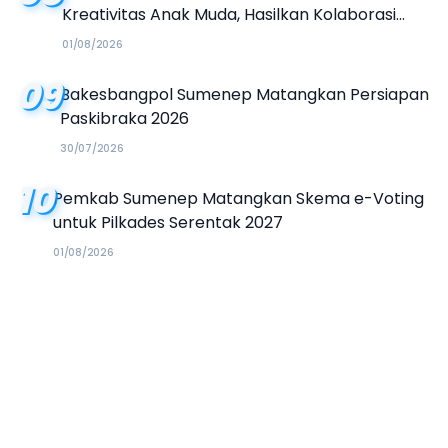
Kreativitas Anak Muda, Hasilkan Kolaborasi
Industri Kreatif
01/08/2026
09
Bakesbangpol Sumenep Matangkan Persiapan
Paskibraka 2026
30/07/2026
10
Pemkab Sumenep Matangkan Skema e-Voting
untuk Pilkades Serentak 2027
01/08/2026