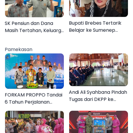
Bupati Brebes Tertarik
SK Pensiun dan Dana
Belajar ke Sumenep
Masih Tertahan, Keluarga
Karena Ini
Korban Tagih Janji BRI
Sumenep
Pamekasan
Andi Ali Syahbana Pindah
FORKAM PROPPO Tandai
Tugas dari DKPP ke
6 Tahun Perjalanan
DPRKP
dengan Peluncuran Mars,
Hymne, dan Buku
Organisasi