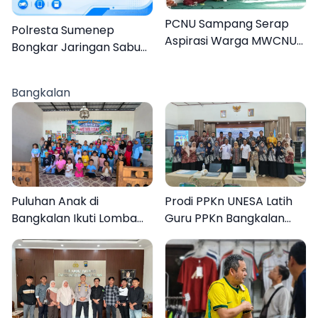
PCNU Sampang Serap
Polresta Sumenep
Aspirasi Warga MWCNU
Bongkar Jaringan Sabu
Jelang Muktamar ke-35
Sampang, Tiga Pengedar
Ditangkap
Bangkalan
Puluhan Anak di
Prodi PPKn UNESA Latih
Bangkalan Ikuti Lomba
Guru PPKn Bangkalan
Mewarnai Bertema
dengan Pembelajaran
Liburan Keluarga
Inovasi Teknologi