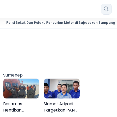
 Bekuk Dua Pelaku Pencurian Motor di Bajrasokah Sampang
2
Sumenep
Basarnas
Slamet Ariyadi
Hentikan
Targetkan PAN
Pencarian Aktif
Raih Kursi di