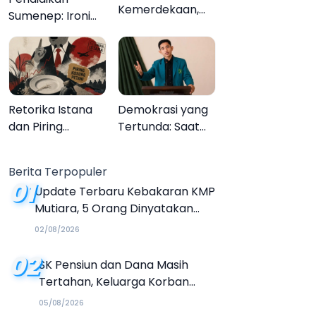
Kemerdekaan,
Sumenep: Ironi
Upacara
13.095 Anak Tidak
Melupakan
Sekolah
Menyaksikan
Semarak Festival
Kalender Event
Retorika Istana
Demokrasi yang
2026
dan Piring
Tertunda: Saat
Kosong Petani
Transparansi
Menjadi Tanda
Berita Terpopuler
Tanya
01
Update Terbaru Kebakaran KMP
Mutiara, 5 Orang Dinyatakan
Tewas
02/08/2026
02
SK Pensiun dan Dana Masih
Tertahan, Keluarga Korban
Tagih Janji BRI Sumenep
05/08/2026