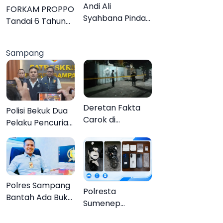
Lebih Jelas
Andi Ali
FORKAM PROPPO
Syahbana Pindah
Tandai 6 Tahun
Tugas dari DKPP
Perjalanan
ke DPRKP
dengan
Sampang
Peluncuran Mars,
Hymne, dan Buku
Organisasi
Deretan Fakta
Polisi Bekuk Dua
Carok di
Pelaku Pencurian
Sampang, Kakek
Motor di
60 Tahun Duel
Bajrasokah
Melawan 2 Pria
Sampang
Polres Sampang
Polresta
Bantah Ada Bukti
Sumenep
Transaksi dalam
Bongkar
Kasus Rudapaksa