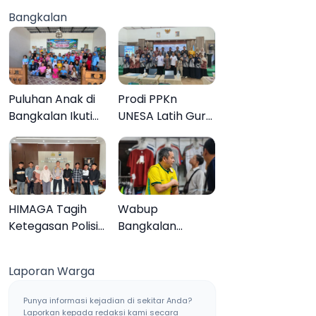
Jaringan Sabu
Anak 27
Bangkalan
Sampang, Tiga
Tersangka
Pengedar
Ditangkap
Puluhan Anak di
Prodi PPKn
Bangkalan Ikuti
UNESA Latih Guru
Lomba Mewarnai
PPKn Bangkalan
Bertema Liburan
dengan
Keluarga
Pembelajaran
Inovasi Teknologi
HIMAGA Tagih
Wabup
Ketegasan Polisi
Bangkalan
Tangani Kasus
Dukung Brazil
Asusila Anak di
Juara Piala Dunia
Laporan Warga
Galis Bangkalan
2026, UMKM
Ketiban Berkah
Punya informasi kejadian di sekitar Anda?
Laporkan kepada redaksi kami secara