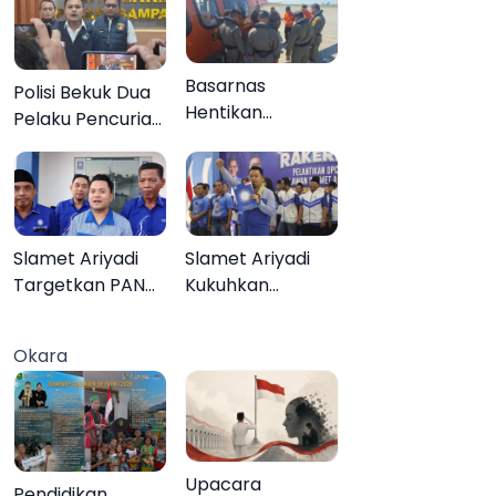
Basarnas
Polisi Bekuk Dua
Hentikan
Pelaku Pencurian
Pencarian Aktif
Motor di
KMP Mutiara
Bajrasokah
Sentosa II, Empat
Sampang
Orang Masih
Hilang
Slamet Ariyadi
Slamet Ariyadi
Targetkan PAN
Kukuhkan
Raih Kursi di
Ratusan Relawan
Setiap Dapil
PAN Sumenep,
Okara
Sumenep pada
Targetkan Gerak
2029
Cepat Bantu
Rakyat
Upacara
Pendidikan