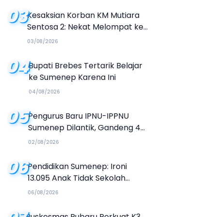
03
Kesaksian Korban KM Mutiara
Sentosa 2: Nekat Melompat ke
Laut Meski Tak Bisa Berenang
03/08/2026
04
Bupati Brebes Tertarik Belajar
ke Sumenep Karena Ini
04/08/2026
05
Pengurus Baru IPNU-IPPNU
Sumenep Dilantik, Gandeng 4
Kampus Buka Jalur Beasiswa
02/08/2026
06
Pendidikan Sumenep: Ironi
13.095 Anak Tidak Sekolah
Menyaksikan Semarak Festival
06/08/2026
Kalender Event 2026
Puskesmas Rubaru Perkuat K3