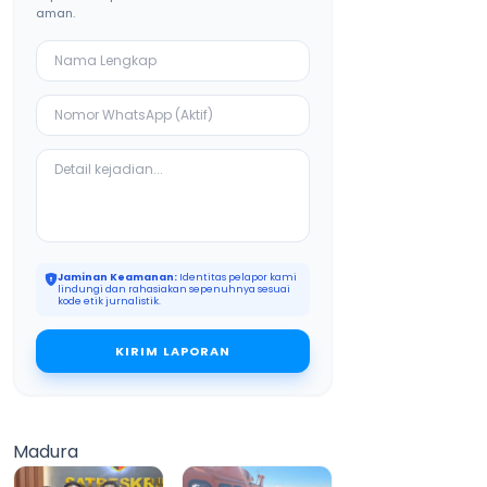
aman.
Jaminan Keamanan:
Identitas pelapor kami
lindungi dan rahasiakan sepenuhnya sesuai
kode etik jurnalistik.
KIRIM LAPORAN
Madura