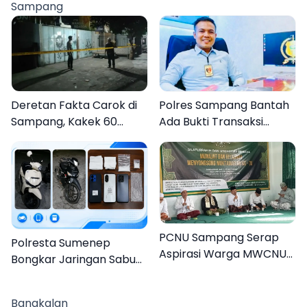
Sampang
AKBP Hendra
Deretan Fakta Carok di
Polres Sampang Bantah
Sampang, Kakek 60
Ada Bukti Transaksi
Tahun Duel Melawan 2
dalam Kasus Rudapaksa
Pria
Anak 27 Tersangka
PCNU Sampang Serap
Polresta Sumenep
Aspirasi Warga MWCNU
Bongkar Jaringan Sabu
Jelang Muktamar ke-35
Sampang, Tiga Pengedar
Ditangkap
Bangkalan