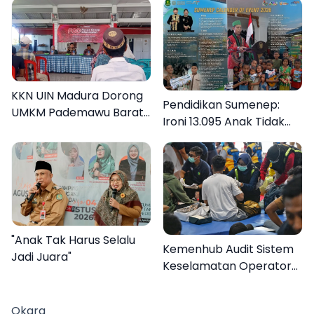
KKN UIN Madura Dorong
Pendidikan Sumenep:
UMKM Pademawu Barat
Ironi 13.095 Anak Tidak
Naik Kelas
Sekolah Menyaksikan
Semarak Festival
Kalender Event 2026
"Anak Tak Harus Selalu
Kemenhub Audit Sistem
Jadi Juara"
Keselamatan Operator
KMP Mutiara Sentosa II
Okara