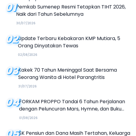
01
Pemkab Sumenep Resmi Tetapkan TIHT 2026,
Naik dari Tahun Sebelumnya
30/07/2026
02
Update Terbaru Kebakaran KMP Mutiara, 5
Orang Dinyatakan Tewas
02/08/2026
03
Kakek 70 Tahun Meninggal Saat Bersama
Seorang Wanita di Hotel Parangtritis
31/07/2026
04
FORKAM PROPPO Tandai 6 Tahun Perjalanan
dengan Peluncuran Mars, Hymne, dan Buku
Organisasi
01/08/2026
05
SK Pensiun dan Dana Masih Tertahan, Keluarga