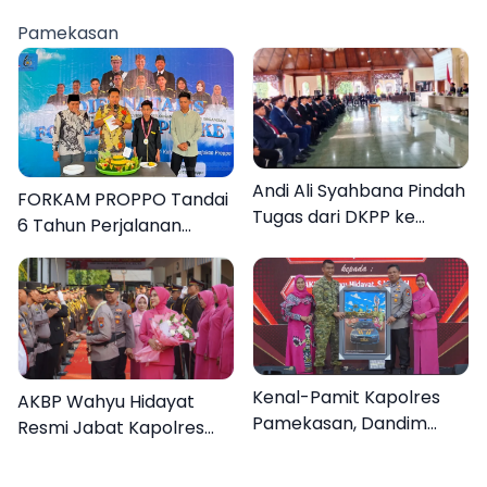
Sumenep
Pamekasan
Andi Ali Syahbana Pindah
FORKAM PROPPO Tandai
Tugas dari DKPP ke
6 Tahun Perjalanan
DPRKP
dengan Peluncuran Mars,
Hymne, dan Buku
Organisasi
Kenal-Pamit Kapolres
AKBP Wahyu Hidayat
Pamekasan, Dandim
Resmi Jabat Kapolres
0826 Serahkan
Pamekasan, Disambut
Cenderamata untuk
Tradisi Gerbang Pora