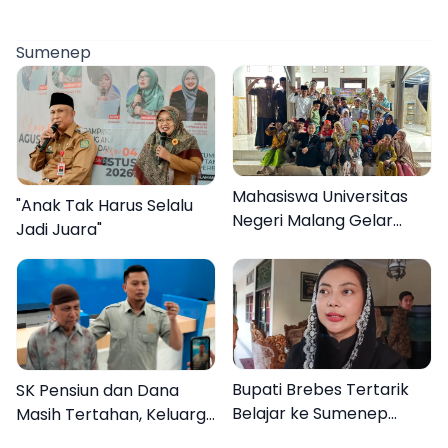
Sumenep
Mahasiswa Universitas
"Anak Tak Harus Selalu
Negeri Malang Gelar
Jadi Juara"
Program MENARA di
Desa Dapenda
Bupati Brebes Tertarik
SK Pensiun dan Dana
Belajar ke Sumenep
Masih Tertahan, Keluarga
Karena Ini
Korban Tagih Janji BRI