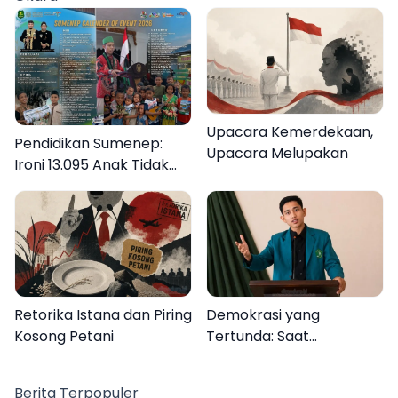
Upacara Kemerdekaan,
Pendidikan Sumenep:
Upacara Melupakan
Ironi 13.095 Anak Tidak
Sekolah Menyaksikan
Semarak Festival
Kalender Event 2026
Retorika Istana dan Piring
Demokrasi yang
Kosong Petani
Tertunda: Saat
Transparansi Menjadi
Tanda Tanya
Berita Terpopuler