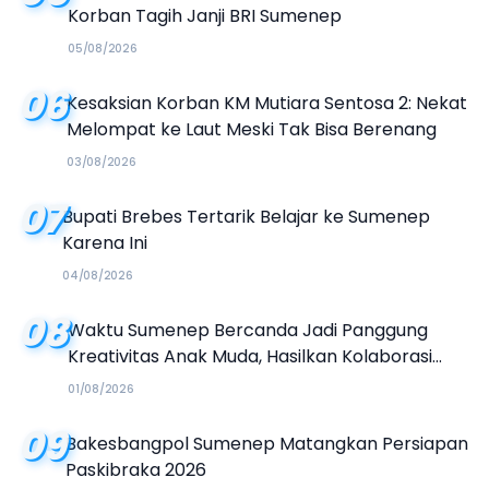
Korban Tagih Janji BRI Sumenep
05/08/2026
06
Kesaksian Korban KM Mutiara Sentosa 2: Nekat
Melompat ke Laut Meski Tak Bisa Berenang
03/08/2026
07
Bupati Brebes Tertarik Belajar ke Sumenep
Karena Ini
04/08/2026
08
Waktu Sumenep Bercanda Jadi Panggung
Kreativitas Anak Muda, Hasilkan Kolaborasi
Industri Kreatif
01/08/2026
09
Bakesbangpol Sumenep Matangkan Persiapan
Paskibraka 2026