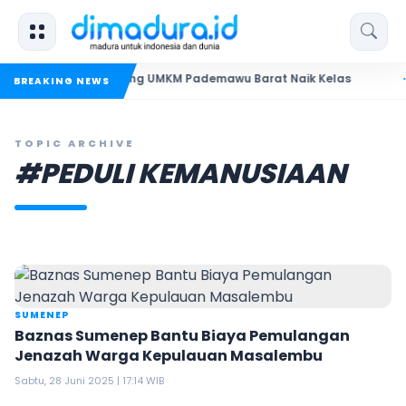
N Madura Dorong UMKM Pademawu Barat Naik Kelas
Pendid
BREAKING NEWS
TOPIC ARCHIVE
#PEDULI KEMANUSIAAN
SUMENEP
Baznas Sumenep Bantu Biaya Pemulangan
Jenazah Warga Kepulauan Masalembu
Sabtu, 28 Juni 2025 | 17:14 WIB