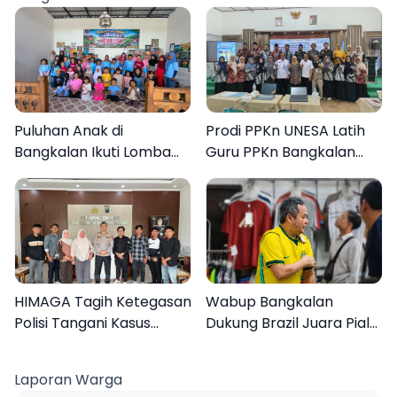
Puluhan Anak di
Prodi PPKn UNESA Latih
Bangkalan Ikuti Lomba
Guru PPKn Bangkalan
Mewarnai Bertema
dengan Pembelajaran
Liburan Keluarga
Inovasi Teknologi
HIMAGA Tagih Ketegasan
Wabup Bangkalan
Polisi Tangani Kasus
Dukung Brazil Juara Piala
Asusila Anak di Galis
Dunia 2026, UMKM
Bangkalan
Ketiban Berkah
Laporan Warga