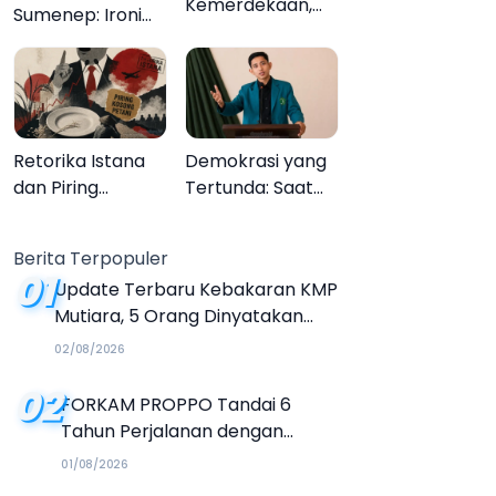
Kemerdekaan,
Sumenep: Ironi
Upacara
13.095 Anak Tidak
Melupakan
Sekolah
Menyaksikan
Semarak Festival
Kalender Event
Retorika Istana
Demokrasi yang
2026
dan Piring
Tertunda: Saat
Kosong Petani
Transparansi
Menjadi Tanda
Berita Terpopuler
Tanya
01
Update Terbaru Kebakaran KMP
Mutiara, 5 Orang Dinyatakan
Tewas
02/08/2026
02
FORKAM PROPPO Tandai 6
Tahun Perjalanan dengan
Peluncuran Mars, Hymne, dan
01/08/2026
Buku Organisasi