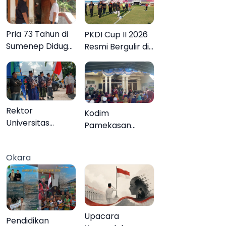
Pria 73 Tahun di
PKDI Cup II 2026
Sumenep Diduga
Resmi Bergulir di
Akhiri Hidup
Pamekasan,
Sendiri
Desa se-Madura
Rebut Tiket ke
Tingkat Nasional
Rektor
Kodim
Universitas
Pamekasan
Annuqayah
Tuntaskan
Lepas 22 Peserta
Operasi Katarak
Okara
KKN Internasional
Gratis, 160 Warga
ke Tanah Suci
Kembali Melihat
dan Jeddah
Lebih Jelas
Upacara
Pendidikan