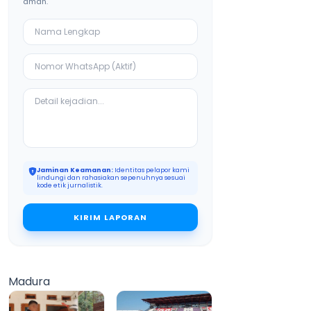
aman.
Jaminan Keamanan:
Identitas pelapor kami
lindungi dan rahasiakan sepenuhnya sesuai
kode etik jurnalistik.
KIRIM LAPORAN
Madura