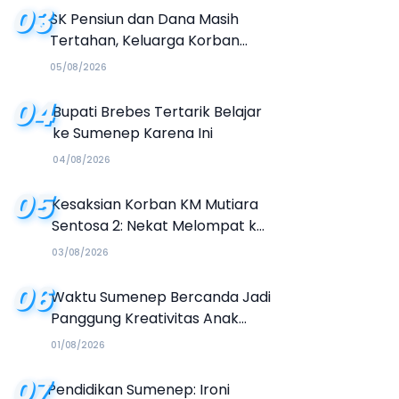
03
SK Pensiun dan Dana Masih
Tertahan, Keluarga Korban
Tagih Janji BRI Sumenep
05/08/2026
04
Bupati Brebes Tertarik Belajar
ke Sumenep Karena Ini
04/08/2026
05
Kesaksian Korban KM Mutiara
Sentosa 2: Nekat Melompat ke
Laut Meski Tak Bisa Berenang
03/08/2026
06
Waktu Sumenep Bercanda Jadi
Panggung Kreativitas Anak
Muda, Hasilkan Kolaborasi
01/08/2026
Industri Kreatif
07
Pendidikan Sumenep: Ironi