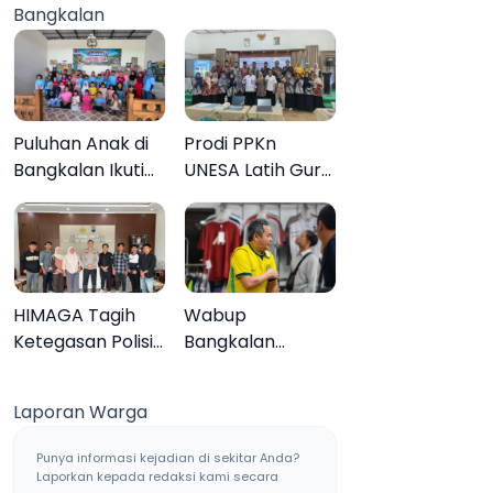
Bangkalan
Muktamar ke-35
Sampang, Tiga
Pengedar
Ditangkap
Puluhan Anak di
Prodi PPKn
Bangkalan Ikuti
UNESA Latih Guru
Lomba Mewarnai
PPKn Bangkalan
Bertema Liburan
dengan
Keluarga
Pembelajaran
Inovasi Teknologi
HIMAGA Tagih
Wabup
Ketegasan Polisi
Bangkalan
Tangani Kasus
Dukung Brazil
Asusila Anak di
Juara Piala Dunia
Laporan Warga
Galis Bangkalan
2026, UMKM
Ketiban Berkah
Punya informasi kejadian di sekitar Anda?
Laporkan kepada redaksi kami secara