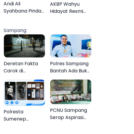
Lebih Jelas
Organisasi
Andi Ali
AKBP Wahyu
Syahbana Pindah
Hidayat Resmi
Tugas dari DKPP
Jabat Kapolres
ke DPRKP
Pamekasan,
Sampang
Disambut Tradisi
Gerbang Pora
Deretan Fakta
Polres Sampang
Carok di
Bantah Ada Bukti
Sampang, Kakek
Transaksi dalam
60 Tahun Duel
Kasus Rudapaksa
Melawan 2 Pria
Anak 27
Tersangka
PCNU Sampang
Polresta
Serap Aspirasi
Sumenep
Warga MWCNU
Bongkar
Jelang
Jaringan Sabu