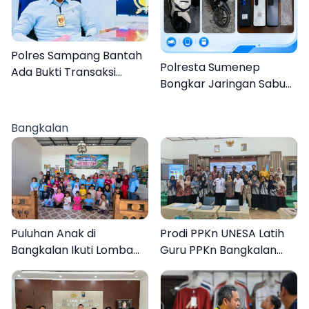
Polres Sampang Bantah
Polresta Sumenep
Ada Bukti Transaksi
Bongkar Jaringan Sabu
dalam Kasus Rudapaksa
Sampang, Tiga Pengedar
Anak 27 Tersangka
Ditangkap
Bangkalan
Puluhan Anak di
Prodi PPKn UNESA Latih
Bangkalan Ikuti Lomba
Guru PPKn Bangkalan
Mewarnai Bertema
dengan Pembelajaran
Liburan Keluarga
Inovasi Teknologi