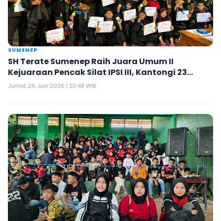
SUMENEP
SH Terate Sumenep Raih Juara Umum II
Kejuaraan Pencak Silat IPSI III, Kantongi 23
Medali
Jumat, 26 Juni 2026 | 20:48 WIB