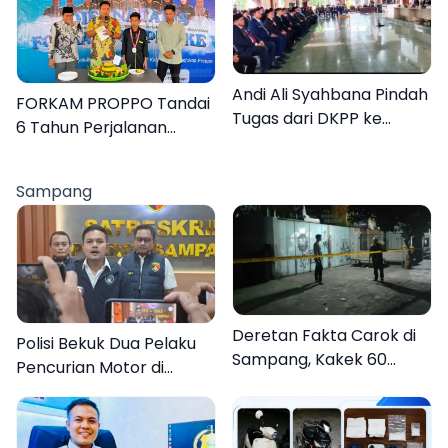
Lebih Jelas
Andi Ali Syahbana Pindah
FORKAM PROPPO Tandai
Tugas dari DKPP ke
6 Tahun Perjalanan
DPRKP
dengan Peluncuran Mars,
Hymne, dan Buku
Sampang
Organisasi
Deretan Fakta Carok di
Polisi Bekuk Dua Pelaku
Sampang, Kakek 60
Pencurian Motor di
Tahun Duel Melawan 2
Bajrasokah Sampang
Pria