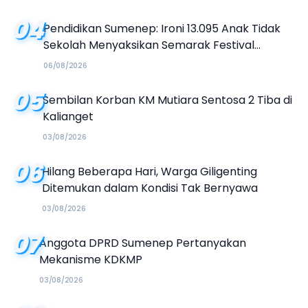
04
Pendidikan Sumenep: Ironi 13.095 Anak Tidak
Sekolah Menyaksikan Semarak Festival
Kalender Event 2026
06/08/2026
05
Sembilan Korban KM Mutiara Sentosa 2 Tiba di
Kalianget
03/08/2026
06
Hilang Beberapa Hari, Warga Giligenting
Ditemukan dalam Kondisi Tak Bernyawa
03/08/2026
07
Anggota DPRD Sumenep Pertanyakan
Mekanisme KDKMP
03/08/2026