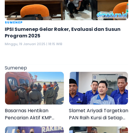
SUMENEP
IPSI Sumenep Gelar Raker, Evaluasi dan Susun
Program 2025
Minggu, 19 Januari 2025 | 18:15 WIB
Sumenep
Basarnas Hentikan
Slamet Ariyadi Targetkan
Pencarian Aktif KMP
PAN Raih Kursi di Setiap
Mutiara Sentosa II, Empat
Dapil Sumenep pada
Orang Masih Hilang
2029