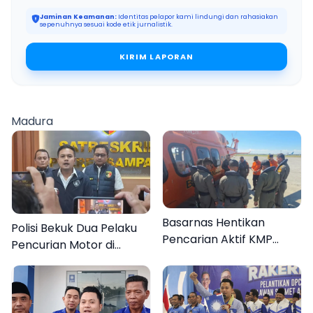
Jaminan Keamanan:
Identitas pelapor kami lindungi dan rahasiakan
sepenuhnya sesuai kode etik jurnalistik.
KIRIM LAPORAN
Madura
Basarnas Hentikan
Polisi Bekuk Dua Pelaku
Pencarian Aktif KMP
Pencurian Motor di
Mutiara Sentosa II, Empat
Bajrasokah Sampang
Orang Masih Hilang