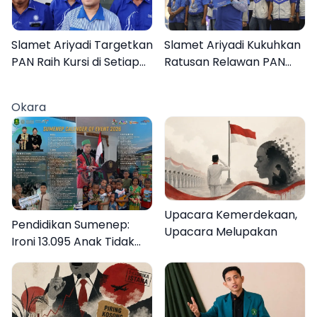
Slamet Ariyadi Targetkan
Slamet Ariyadi Kukuhkan
PAN Raih Kursi di Setiap
Ratusan Relawan PAN
Dapil Sumenep pada
Sumenep, Targetkan
2029
Gerak Cepat Bantu
Okara
Rakyat
Upacara Kemerdekaan,
Pendidikan Sumenep:
Upacara Melupakan
Ironi 13.095 Anak Tidak
Sekolah Menyaksikan
Semarak Festival
Kalender Event 2026