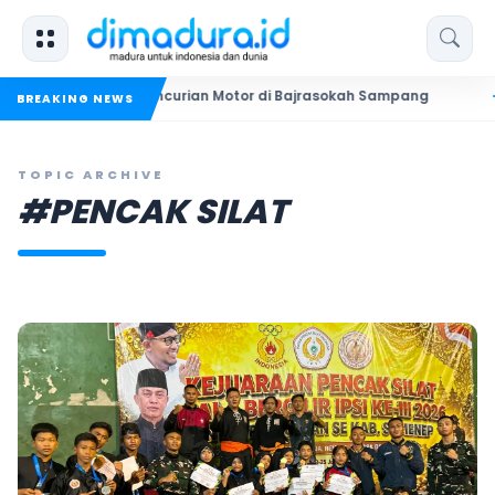
ua Pelaku Pencurian Motor di Bajrasokah Sampang
20 Pende
BREAKING NEWS
TOPIC ARCHIVE
#PENCAK SILAT