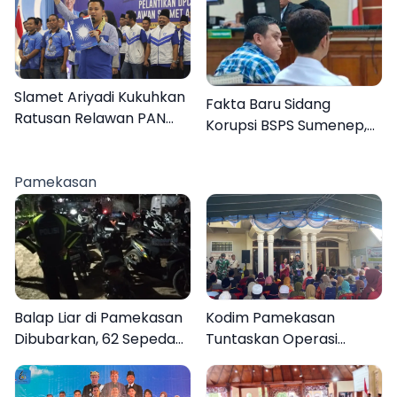
Slamet Ariyadi Kukuhkan
Fakta Baru Sidang
Ratusan Relawan PAN
Korupsi BSPS Sumenep,
Sumenep, Targetkan
133 Kuota Bantuan
Gerak Cepat Bantu
Berasal dari Kediri
Rakyat
Pamekasan
Balap Liar di Pamekasan
Kodim Pamekasan
Dibubarkan, 62 Sepeda
Tuntaskan Operasi
Motor Diamankan
Katarak Gratis, 160
Warga Kembali Melihat