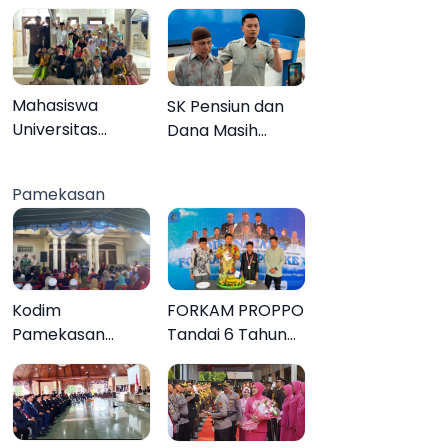
Sendiri
Mahasiswa
SK Pensiun dan
Universitas
Dana Masih
Negeri Malang
Tertahan,
Gelar Program
Keluarga Korban
Pamekasan
MENARA di Desa
Tagih Janji BRI
Dapenda
Sumenep
Kodim
FORKAM PROPPO
Pamekasan
Tandai 6 Tahun
Tuntaskan
Perjalanan
Operasi Katarak
dengan
Gratis, 160 Warga
Peluncuran Mars,
Kembali Melihat
Hymne, dan Buku