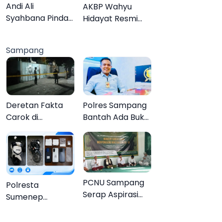
Lebih Jelas
Organisasi
Andi Ali
AKBP Wahyu
Syahbana Pindah
Hidayat Resmi
Tugas dari DKPP
Jabat Kapolres
ke DPRKP
Pamekasan,
Sampang
Disambut Tradisi
Gerbang Pora
Deretan Fakta
Polres Sampang
Carok di
Bantah Ada Bukti
Sampang, Kakek
Transaksi dalam
60 Tahun Duel
Kasus Rudapaksa
Melawan 2 Pria
Anak 27
Tersangka
PCNU Sampang
Polresta
Serap Aspirasi
Sumenep
Warga MWCNU
Bongkar
Jelang
Jaringan Sabu