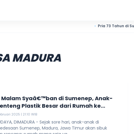
Pria 73 Tahun di Sumenep Did
SA MADURA
i Malam Syaâ€™ban di Sumenep, Anak-
enteng Plastik Besar dari Rumah ke
h
bruari 2025 | 21:10 WIB
DAYA, DIMADURA - Sejak sore hari, anak-anak di
pedesaan Sumenep, Madura, Jawa Timur akan sibuk