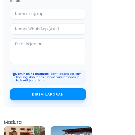
aman.
Jaminan Keamanan:
Identitas pelapor kami
lindungi dan rahasiakan sepenuhnya sesuai
kode etik jurnalistik.
KIRIM LAPORAN
Madura