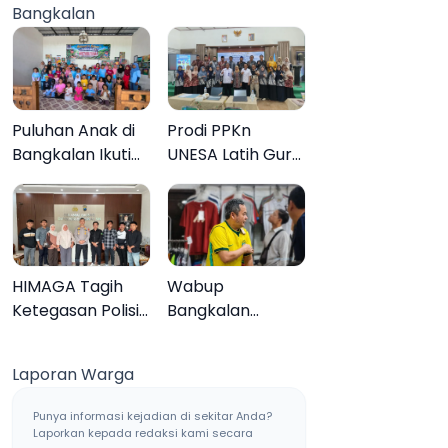
Bangkalan
Muktamar ke-35
Sampang, Tiga
Pengedar
Ditangkap
Puluhan Anak di
Prodi PPKn
Bangkalan Ikuti
UNESA Latih Guru
Lomba Mewarnai
PPKn Bangkalan
Bertema Liburan
dengan
Keluarga
Pembelajaran
Inovasi Teknologi
HIMAGA Tagih
Wabup
Ketegasan Polisi
Bangkalan
Tangani Kasus
Dukung Brazil
Asusila Anak di
Juara Piala Dunia
Laporan Warga
Galis Bangkalan
2026, UMKM
Ketiban Berkah
Punya informasi kejadian di sekitar Anda?
Laporkan kepada redaksi kami secara