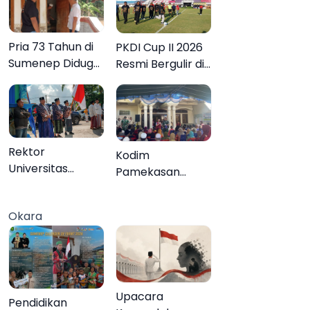
Pria 73 Tahun di
PKDI Cup II 2026
Sumenep Diduga
Resmi Bergulir di
Akhiri Hidup
Pamekasan,
Sendiri
Desa se-Madura
Rebut Tiket ke
Tingkat Nasional
Rektor
Kodim
Universitas
Pamekasan
Annuqayah
Tuntaskan
Lepas 22 Peserta
Operasi Katarak
Okara
KKN Internasional
Gratis, 160 Warga
ke Tanah Suci
Kembali Melihat
dan Jeddah
Lebih Jelas
Upacara
Pendidikan