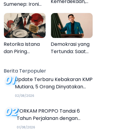
Kemerdekaan,
Sumenep: Ironi
Upacara
13.095 Anak Tidak
Melupakan
Sekolah
Menyaksikan
Semarak Festival
Kalender Event
Retorika Istana
Demokrasi yang
2026
dan Piring
Tertunda: Saat
Kosong Petani
Transparansi
Menjadi Tanda
Berita Terpopuler
Tanya
01
Update Terbaru Kebakaran KMP
Mutiara, 5 Orang Dinyatakan
Tewas
02/08/2026
02
FORKAM PROPPO Tandai 6
Tahun Perjalanan dengan
Peluncuran Mars, Hymne, dan
01/08/2026
Buku Organisasi