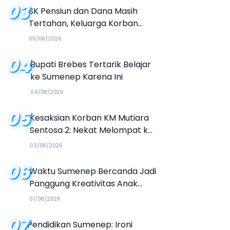
03
SK Pensiun dan Dana Masih
Tertahan, Keluarga Korban
Tagih Janji BRI Sumenep
05/08/2026
04
Bupati Brebes Tertarik Belajar
ke Sumenep Karena Ini
04/08/2026
05
Kesaksian Korban KM Mutiara
Sentosa 2: Nekat Melompat ke
Laut Meski Tak Bisa Berenang
03/08/2026
06
Waktu Sumenep Bercanda Jadi
Panggung Kreativitas Anak
Muda, Hasilkan Kolaborasi
01/08/2026
Industri Kreatif
07
Pendidikan Sumenep: Ironi