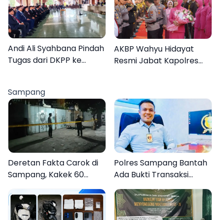
Lebih Jelas
Organisasi
Andi Ali Syahbana Pindah
AKBP Wahyu Hidayat
Tugas dari DKPP ke
Resmi Jabat Kapolres
DPRKP
Pamekasan, Disambut
Tradisi Gerbang Pora
Sampang
Deretan Fakta Carok di
Polres Sampang Bantah
Sampang, Kakek 60
Ada Bukti Transaksi
Tahun Duel Melawan 2
dalam Kasus Rudapaksa
Pria
Anak 27 Tersangka