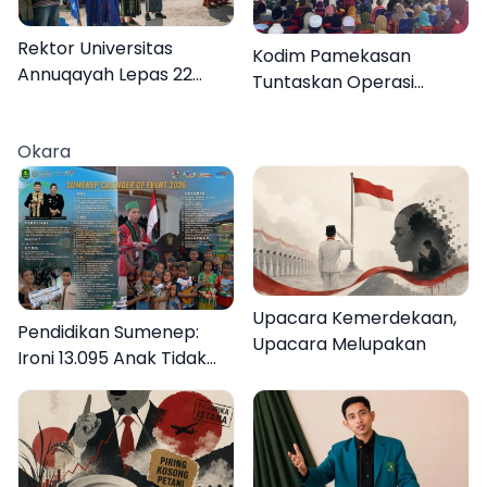
Rektor Universitas
Kodim Pamekasan
Annuqayah Lepas 22
Tuntaskan Operasi
Peserta KKN
Katarak Gratis, 160
Internasional ke Tanah
Warga Kembali Melihat
Okara
Suci dan Jeddah
Lebih Jelas
Upacara Kemerdekaan,
Pendidikan Sumenep:
Upacara Melupakan
Ironi 13.095 Anak Tidak
Sekolah Menyaksikan
Semarak Festival
Kalender Event 2026