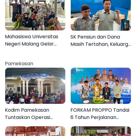
Mahasiswa Universitas
SK Pensiun dan Dana
Negeri Malang Gelar
Masih Tertahan, Keluarga
Program MENARA di
Korban Tagih Janji BRI
Desa Dapenda
Sumenep
Pamekasan
Kodim Pamekasan
FORKAM PROPPO Tandai
Tuntaskan Operasi
6 Tahun Perjalanan
Katarak Gratis, 160
dengan Peluncuran Mars,
Warga Kembali Melihat
Hymne, dan Buku