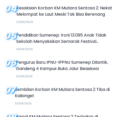
04
Kesaksian Korban KM Mutiara Sentosa 2: Nekat
Melompat ke Laut Meski Tak Bisa Berenang
03/08/2026
05
Pendidikan Sumenep: Ironi 13.095 Anak Tidak
Sekolah Menyaksikan Semarak Festival
Kalender Event 2026
06/08/2026
06
Pengurus Baru IPNU-IPPNU Sumenep Dilantik,
Gandeng 4 Kampus Buka Jalur Beasiswa
02/08/2026
07
Sembilan Korban KM Mutiara Sentosa 2 Tiba di
Kalianget
03/08/2026
Kapal KM Mutiara Sentosa 2 Terbakar di