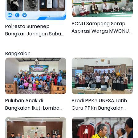
PCNU Sampang Serap
Polresta Sumenep
Aspirasi Warga MWCNU
Bongkar Jaringan Sabu
Jelang Muktamar ke-35
Sampang, Tiga Pengedar
Ditangkap
Bangkalan
Puluhan Anak di
Prodi PPKn UNESA Latih
Bangkalan Ikuti Lomba
Guru PPKn Bangkalan
Mewarnai Bertema
dengan Pembelajaran
Liburan Keluarga
Inovasi Teknologi