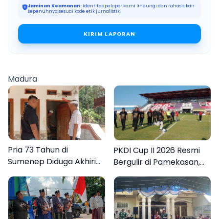
Jaminan Keamanan:
Identitas pelapor kami lindungi dan rahasiakan
sepenuhnya sesuai kode etik jurnalistik.
KIRIM LAPORAN
Madura
Pria 73 Tahun di
PKDI Cup II 2026 Resmi
Sumenep Diduga Akhiri
Bergulir di Pamekasan,
Hidup Sendiri
Desa se-Madura Rebut
Tiket ke Tingkat Nasional