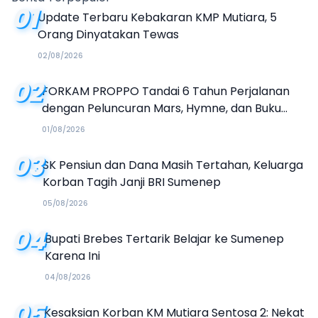
01
Update Terbaru Kebakaran KMP Mutiara, 5
Orang Dinyatakan Tewas
02/08/2026
02
FORKAM PROPPO Tandai 6 Tahun Perjalanan
dengan Peluncuran Mars, Hymne, dan Buku
Organisasi
01/08/2026
03
SK Pensiun dan Dana Masih Tertahan, Keluarga
Korban Tagih Janji BRI Sumenep
05/08/2026
04
Bupati Brebes Tertarik Belajar ke Sumenep
Karena Ini
04/08/2026
05
Kesaksian Korban KM Mutiara Sentosa 2: Nekat