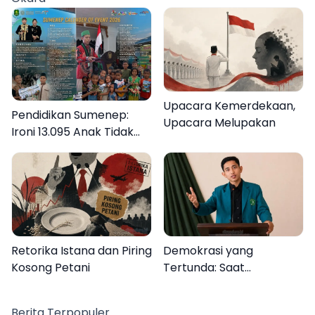
Lebih Jelas
Upacara Kemerdekaan,
Pendidikan Sumenep:
Upacara Melupakan
Ironi 13.095 Anak Tidak
Sekolah Menyaksikan
Semarak Festival
Kalender Event 2026
Retorika Istana dan Piring
Demokrasi yang
Kosong Petani
Tertunda: Saat
Transparansi Menjadi
Tanda Tanya
Berita Terpopuler