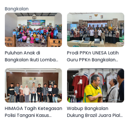
Ditangkap
Bangkalan
Puluhan Anak di
Prodi PPKn UNESA Latih
Bangkalan Ikuti Lomba
Guru PPKn Bangkalan
Mewarnai Bertema
dengan Pembelajaran
Liburan Keluarga
Inovasi Teknologi
HIMAGA Tagih Ketegasan
Wabup Bangkalan
Polisi Tangani Kasus
Dukung Brazil Juara Piala
Asusila Anak di Galis
Dunia 2026, UMKM