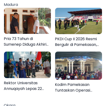
Madura
Pria 73 Tahun di
PKDI Cup II 2026 Resmi
Sumenep Diduga Akhiri
Bergulir di Pamekasan,
Hidup Sendiri
Desa se-Madura Rebut
Tiket ke Tingkat Nasional
Rektor Universitas
Kodim Pamekasan
Annuqayah Lepas 22
Tuntaskan Operasi
Peserta KKN
Katarak Gratis, 160
Internasional ke Tanah
Warga Kembali Melihat
Okara
Suci dan Jeddah