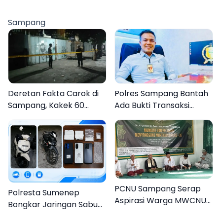
DPRKP
Pamekasan, Disambut
Tradisi Gerbang Pora
Sampang
Deretan Fakta Carok di
Polres Sampang Bantah
Sampang, Kakek 60
Ada Bukti Transaksi
Tahun Duel Melawan 2
dalam Kasus Rudapaksa
Pria
Anak 27 Tersangka
PCNU Sampang Serap
Polresta Sumenep
Aspirasi Warga MWCNU
Bongkar Jaringan Sabu
Jelang Muktamar ke-35
Sampang, Tiga Pengedar