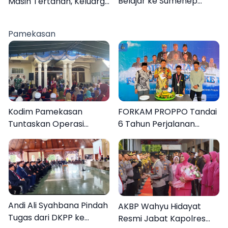
Belajar ke Sumenep
Masih Tertahan, Keluarga
Karena Ini
Korban Tagih Janji BRI
Sumenep
Pamekasan
Kodim Pamekasan
FORKAM PROPPO Tandai
Tuntaskan Operasi
6 Tahun Perjalanan
Katarak Gratis, 160
dengan Peluncuran Mars,
Warga Kembali Melihat
Hymne, dan Buku
Lebih Jelas
Organisasi
Andi Ali Syahbana Pindah
AKBP Wahyu Hidayat
Tugas dari DKPP ke
Resmi Jabat Kapolres