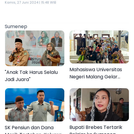
Sumenep
Kamis, 27 Juni 2024 | 15:48 WIB
Sumenep
Mahasiswa Universitas
"Anak Tak Harus Selalu
Negeri Malang Gelar
Jadi Juara"
Program MENARA di
Desa Dapenda
Bupati Brebes Tertarik
SK Pensiun dan Dana