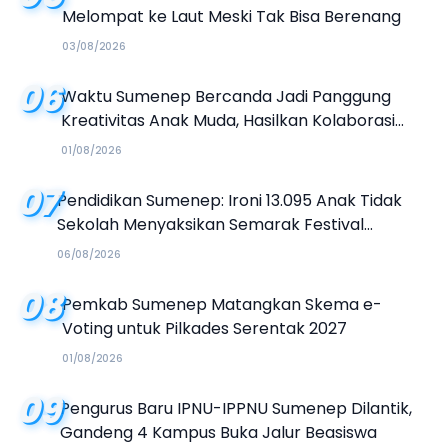
Melompat ke Laut Meski Tak Bisa Berenang
03/08/2026
06
Waktu Sumenep Bercanda Jadi Panggung
Kreativitas Anak Muda, Hasilkan Kolaborasi
Industri Kreatif
01/08/2026
07
Pendidikan Sumenep: Ironi 13.095 Anak Tidak
Sekolah Menyaksikan Semarak Festival
Kalender Event 2026
06/08/2026
08
Pemkab Sumenep Matangkan Skema e-
Voting untuk Pilkades Serentak 2027
01/08/2026
09
Pengurus Baru IPNU-IPPNU Sumenep Dilantik,
Gandeng 4 Kampus Buka Jalur Beasiswa