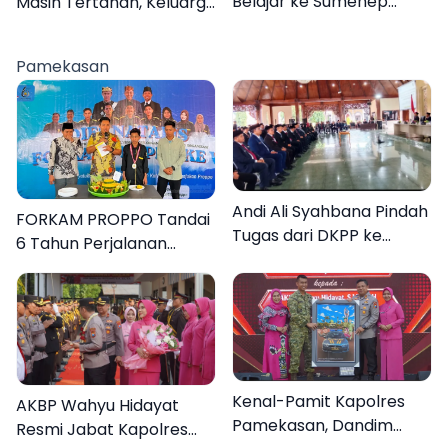
Belajar ke Sumenep
Masih Tertahan, Keluarga
Karena Ini
Korban Tagih Janji BRI
Sumenep
Pamekasan
Andi Ali Syahbana Pindah
FORKAM PROPPO Tandai
Tugas dari DKPP ke
6 Tahun Perjalanan
DPRKP
dengan Peluncuran Mars,
Hymne, dan Buku
Organisasi
Kenal-Pamit Kapolres
AKBP Wahyu Hidayat
Pamekasan, Dandim
Resmi Jabat Kapolres