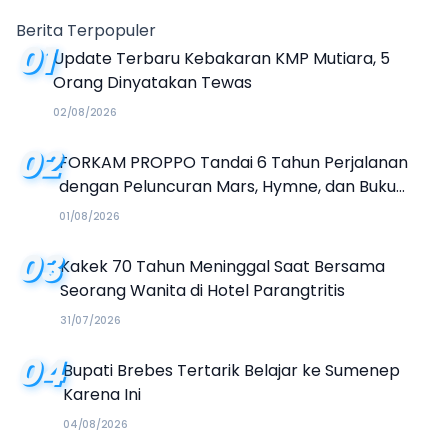
Tanda Tanya
Berita Terpopuler
01
Update Terbaru Kebakaran KMP Mutiara, 5
Orang Dinyatakan Tewas
02/08/2026
02
FORKAM PROPPO Tandai 6 Tahun Perjalanan
dengan Peluncuran Mars, Hymne, dan Buku
Organisasi
01/08/2026
03
Kakek 70 Tahun Meninggal Saat Bersama
Seorang Wanita di Hotel Parangtritis
31/07/2026
04
Bupati Brebes Tertarik Belajar ke Sumenep
Karena Ini
04/08/2026