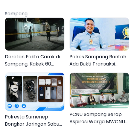
0826 Serahkan
Pamekasan, Disambut
Cenderamata untuk
Tradisi Gerbang Pora
Sampang
AKBP Hendra
Deretan Fakta Carok di
Polres Sampang Bantah
Sampang, Kakek 60
Ada Bukti Transaksi
Tahun Duel Melawan 2
dalam Kasus Rudapaksa
Pria
Anak 27 Tersangka
PCNU Sampang Serap
Polresta Sumenep
Aspirasi Warga MWCNU
Bongkar Jaringan Sabu
Jelang Muktamar ke-35
Sampang, Tiga Pengedar