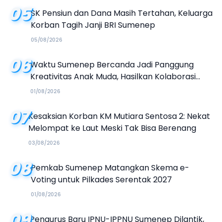
05
SK Pensiun dan Dana Masih Tertahan, Keluarga
Korban Tagih Janji BRI Sumenep
05/08/2026
06
Waktu Sumenep Bercanda Jadi Panggung
Kreativitas Anak Muda, Hasilkan Kolaborasi
Industri Kreatif
01/08/2026
07
Kesaksian Korban KM Mutiara Sentosa 2: Nekat
Melompat ke Laut Meski Tak Bisa Berenang
03/08/2026
08
Pemkab Sumenep Matangkan Skema e-
Voting untuk Pilkades Serentak 2027
01/08/2026
09
Pengurus Baru IPNU-IPPNU Sumenep Dilantik,