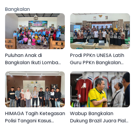
Ditangkap
Bangkalan
Puluhan Anak di
Prodi PPKn UNESA Latih
Bangkalan Ikuti Lomba
Guru PPKn Bangkalan
Mewarnai Bertema
dengan Pembelajaran
Liburan Keluarga
Inovasi Teknologi
HIMAGA Tagih Ketegasan
Wabup Bangkalan
Polisi Tangani Kasus
Dukung Brazil Juara Piala
Asusila Anak di Galis
Dunia 2026, UMKM