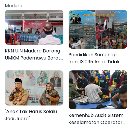
Madura
KKN UIN Madura Dorong
Pendidikan Sumenep:
UMKM Pademawu Barat
Ironi 13.095 Anak Tidak
Naik Kelas
Sekolah Menyaksikan
Semarak Festival
Kalender Event 2026
"Anak Tak Harus Selalu
Kemenhub Audit Sistem
Jadi Juara"
Keselamatan Operator
KMP Mutiara Sentosa II