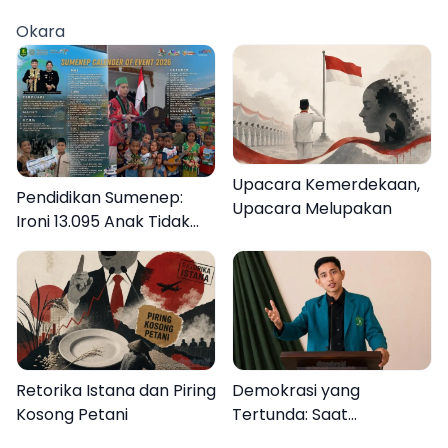
Okara
Upacara Kemerdekaan,
Pendidikan Sumenep:
Upacara Melupakan
Ironi 13.095 Anak Tidak
Sekolah Menyaksikan
Semarak Festival
Kalender Event 2026
Retorika Istana dan Piring
Demokrasi yang
Kosong Petani
Tertunda: Saat
Transparansi Menjadi