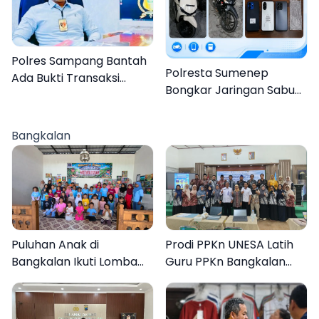
Polres Sampang Bantah
Polresta Sumenep
Ada Bukti Transaksi
Bongkar Jaringan Sabu
dalam Kasus Rudapaksa
Sampang, Tiga Pengedar
Anak 27 Tersangka
Ditangkap
Bangkalan
Puluhan Anak di
Prodi PPKn UNESA Latih
Bangkalan Ikuti Lomba
Guru PPKn Bangkalan
Mewarnai Bertema
dengan Pembelajaran
Liburan Keluarga
Inovasi Teknologi