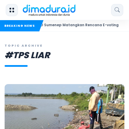
ades 2027, DPMD Sumenep Matangkan Rencana E-voting
Ban
BREAKING NEWS
TOPIC ARCHIVE
#TPS LIAR