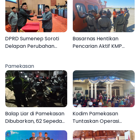
voting
Berdampak bagi
Masyarakat
DPRD Sumenep Soroti
Basarnas Hentikan
Delapan Perubahan
Pencarian Aktif KMP
APBD 2026
Mutiara Sentosa II, Empat
Orang Masih Hilang
Pamekasan
Balap Liar di Pamekasan
Kodim Pamekasan
Dibubarkan, 62 Sepeda
Tuntaskan Operasi
Motor Diamankan
Katarak Gratis, 160
Warga Kembali Melihat