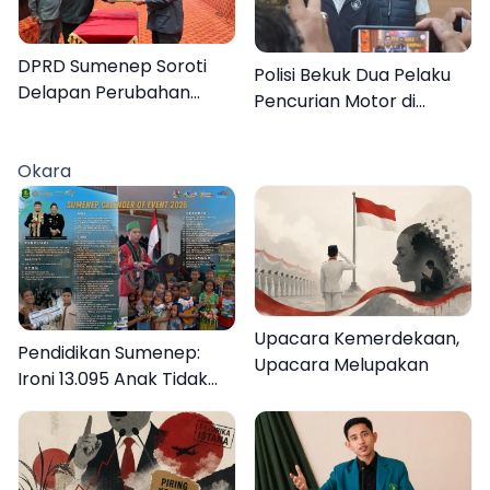
DPRD Sumenep Soroti
Polisi Bekuk Dua Pelaku
Delapan Perubahan
Pencurian Motor di
APBD 2026
Bajrasokah Sampang
Okara
Upacara Kemerdekaan,
Pendidikan Sumenep:
Upacara Melupakan
Ironi 13.095 Anak Tidak
Sekolah Menyaksikan
Semarak Festival
Kalender Event 2026