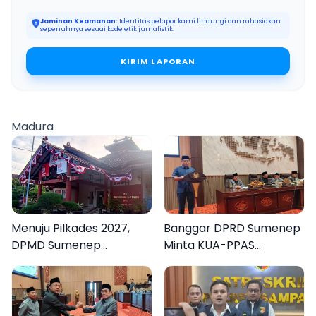
Jaminan Keamanan:
Identitas pelapor kami lindungi dan rahasiakan
sepenuhnya sesuai kode etik jurnalistik.
KIRIM LAPORAN
Madura
Menuju Pilkades 2027,
Banggar DPRD Sumenep
DPMD Sumenep
Minta KUA-PPAS
Matangkan Rencana E-
Perubahan 2026
voting
Berdampak bagi
Masyarakat