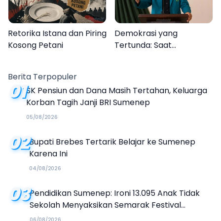
Retorika Istana dan Piring
Demokrasi yang
Kosong Petani
Tertunda: Saat
Transparansi Menjadi
Tanda Tanya
Berita Terpopuler
01
SK Pensiun dan Dana Masih Tertahan, Keluarga
Korban Tagih Janji BRI Sumenep
05/08/2026
02
Bupati Brebes Tertarik Belajar ke Sumenep
Karena Ini
04/08/2026
03
Pendidikan Sumenep: Ironi 13.095 Anak Tidak
Sekolah Menyaksikan Semarak Festival
Kalender Event 2026
06/08/2026