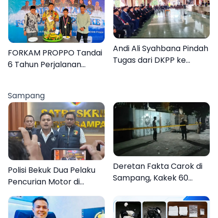
Lebih Jelas
Andi Ali Syahbana Pindah
FORKAM PROPPO Tandai
Tugas dari DKPP ke
6 Tahun Perjalanan
DPRKP
dengan Peluncuran Mars,
Hymne, dan Buku
Sampang
Organisasi
Deretan Fakta Carok di
Polisi Bekuk Dua Pelaku
Sampang, Kakek 60
Pencurian Motor di
Tahun Duel Melawan 2
Bajrasokah Sampang
Pria