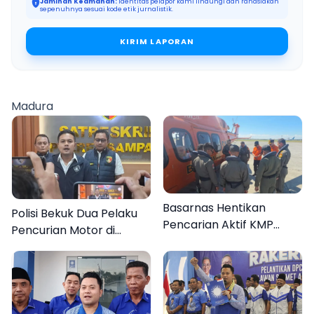
Jaminan Keamanan:
Identitas pelapor kami lindungi dan rahasiakan
sepenuhnya sesuai kode etik jurnalistik.
KIRIM LAPORAN
Madura
Basarnas Hentikan
Polisi Bekuk Dua Pelaku
Pencarian Aktif KMP
Pencurian Motor di
Mutiara Sentosa II, Empat
Bajrasokah Sampang
Orang Masih Hilang