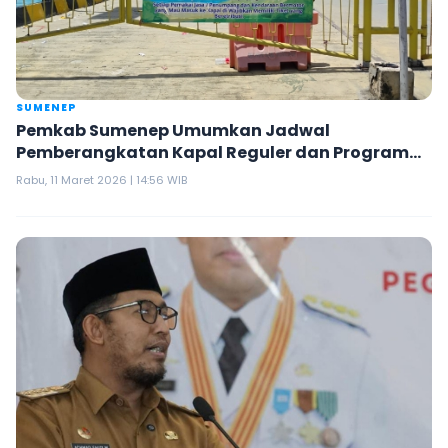
SUMENEP
Pemkab Sumenep Umumkan Jadwal
Pemberangkatan Kapal Reguler dan Program
Mudik Gratis 2026
Rabu, 11 Maret 2026 | 14:56 WIB