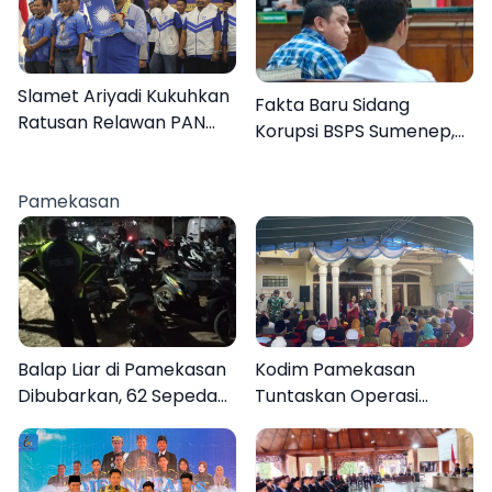
Slamet Ariyadi Kukuhkan
Fakta Baru Sidang
Ratusan Relawan PAN
Korupsi BSPS Sumenep,
Sumenep, Targetkan
133 Kuota Bantuan
Gerak Cepat Bantu
Berasal dari Kediri
Rakyat
Pamekasan
Balap Liar di Pamekasan
Kodim Pamekasan
Dibubarkan, 62 Sepeda
Tuntaskan Operasi
Motor Diamankan
Katarak Gratis, 160
Warga Kembali Melihat
Lebih Jelas