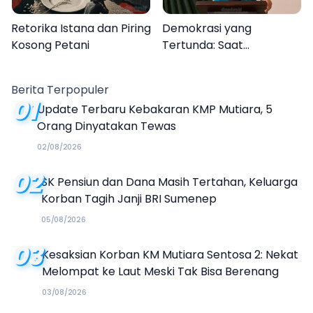
Retorika Istana dan Piring
Demokrasi yang
Kosong Petani
Tertunda: Saat
Transparansi Menjadi
Tanda Tanya
Berita Terpopuler
01
Update Terbaru Kebakaran KMP Mutiara, 5
Orang Dinyatakan Tewas
02/08/2026
02
SK Pensiun dan Dana Masih Tertahan, Keluarga
Korban Tagih Janji BRI Sumenep
05/08/2026
03
Kesaksian Korban KM Mutiara Sentosa 2: Nekat
Melompat ke Laut Meski Tak Bisa Berenang
03/08/2026