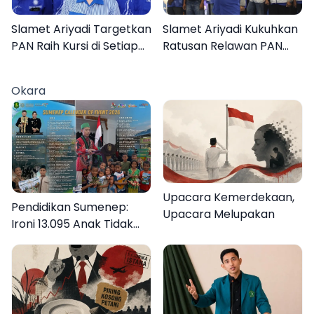
Slamet Ariyadi Targetkan
Slamet Ariyadi Kukuhkan
PAN Raih Kursi di Setiap
Ratusan Relawan PAN
Dapil Sumenep pada
Sumenep, Targetkan
2029
Gerak Cepat Bantu
Okara
Rakyat
Upacara Kemerdekaan,
Pendidikan Sumenep:
Upacara Melupakan
Ironi 13.095 Anak Tidak
Sekolah Menyaksikan
Semarak Festival
Kalender Event 2026