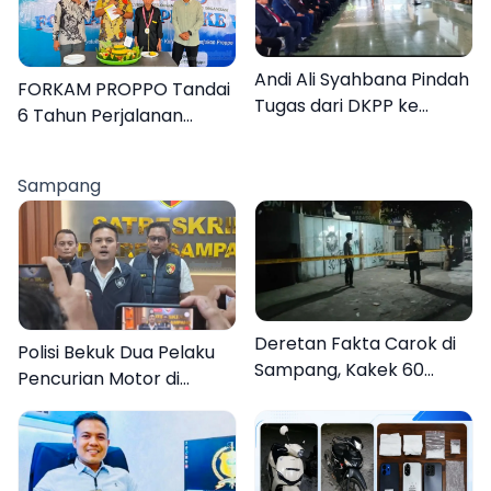
Andi Ali Syahbana Pindah
FORKAM PROPPO Tandai
Tugas dari DKPP ke
6 Tahun Perjalanan
DPRKP
dengan Peluncuran Mars,
Hymne, dan Buku
Sampang
Organisasi
Deretan Fakta Carok di
Polisi Bekuk Dua Pelaku
Sampang, Kakek 60
Pencurian Motor di
Tahun Duel Melawan 2
Bajrasokah Sampang
Pria