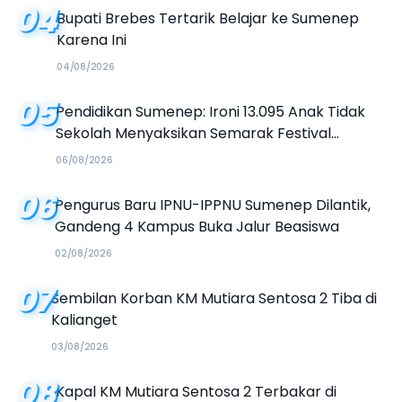
04
Bupati Brebes Tertarik Belajar ke Sumenep
Karena Ini
04/08/2026
05
Pendidikan Sumenep: Ironi 13.095 Anak Tidak
Sekolah Menyaksikan Semarak Festival
Kalender Event 2026
06/08/2026
06
Pengurus Baru IPNU-IPPNU Sumenep Dilantik,
Gandeng 4 Kampus Buka Jalur Beasiswa
02/08/2026
07
Sembilan Korban KM Mutiara Sentosa 2 Tiba di
Kalianget
03/08/2026
08
Kapal KM Mutiara Sentosa 2 Terbakar di