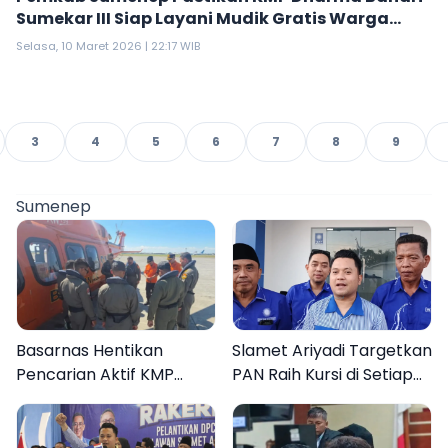
Sumekar III Siap Layani Mudik Gratis Warga
Kepulauan
Selasa, 10 Maret 2026 | 22:17 WIB
3
4
5
6
7
8
9
Sumenep
Basarnas Hentikan
Slamet Ariyadi Targetkan
Pencarian Aktif KMP
PAN Raih Kursi di Setiap
Mutiara Sentosa II, Empat
Dapil Sumenep pada
Orang Masih Hilang
2029