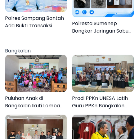
Polres Sampang Bantah
Polresta Sumenep
Ada Bukti Transaksi
Bongkar Jaringan Sabu
dalam Kasus Rudapaksa
Sampang, Tiga Pengedar
Anak 27 Tersangka
Ditangkap
Bangkalan
Puluhan Anak di
Prodi PPKn UNESA Latih
Bangkalan Ikuti Lomba
Guru PPKn Bangkalan
Mewarnai Bertema
dengan Pembelajaran
Liburan Keluarga
Inovasi Teknologi