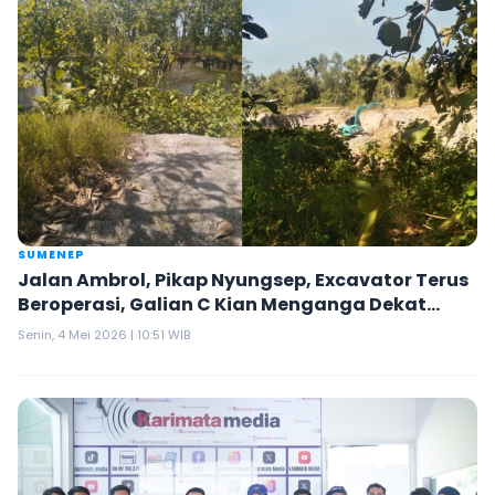
SUMENEP
Jalan Ambrol, Pikap Nyungsep, Excavator Terus
Beroperasi, Galian C Kian Menganga Dekat
Rumah Warga di Pragaan
Senin, 4 Mei 2026 | 10:51 WIB