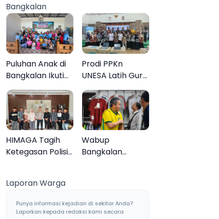
Bangkalan
Muktamar ke-35
Sampang, Tiga
Pengedar
Ditangkap
Puluhan Anak di
Prodi PPKn
Bangkalan Ikuti
UNESA Latih Guru
Lomba Mewarnai
PPKn Bangkalan
Bertema Liburan
dengan
Keluarga
Pembelajaran
Inovasi Teknologi
HIMAGA Tagih
Wabup
Ketegasan Polisi
Bangkalan
Tangani Kasus
Dukung Brazil
Asusila Anak di
Juara Piala Dunia
Laporan Warga
Galis Bangkalan
2026, UMKM
Ketiban Berkah
Punya informasi kejadian di sekitar Anda?
Laporkan kepada redaksi kami secara