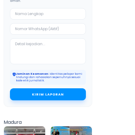
aman.
Jaminan Keamanan:
Identitas pelapor kami
lindungi dan rahasiakan sepenuhnya sesuai
kode etik jurnalistik.
KIRIM LAPORAN
Madura