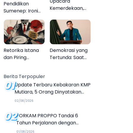
Upacara
Pendidikan
Kemerdekaan,
Sumenep: Ironi
Upacara
13.095 Anak Tidak
Melupakan
Sekolah
Menyaksikan
Semarak Festival
Kalender Event
Retorika Istana
Demokrasi yang
2026
dan Piring
Tertunda: Saat
Kosong Petani
Transparansi
Menjadi Tanda
Berita Terpopuler
Tanya
01
Update Terbaru Kebakaran KMP
Mutiara, 5 Orang Dinyatakan
Tewas
02/08/2026
02
FORKAM PROPPO Tandai 6
Tahun Perjalanan dengan
Peluncuran Mars, Hymne, dan
01/08/2026