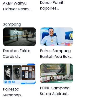
Organisasi
Kenal-Pamit
AKBP Wahyu
Kapolres
Hidayat Resmi
Pamekasan,
Jabat Kapolres
Dandim 0826
Pamekasan,
Sampang
Serahkan
Disambut Tradisi
Cenderamata
Gerbang Pora
untuk AKBP
Hendra
Deretan Fakta
Polres Sampang
Carok di
Bantah Ada Bukti
Sampang, Kakek
Transaksi dalam
60 Tahun Duel
Kasus Rudapaksa
Melawan 2 Pria
Anak 27
Tersangka
PCNU Sampang
Polresta
Serap Aspirasi
Sumenep
Warga MWCNU
Bongkar
Jelang
Jaringan Sabu