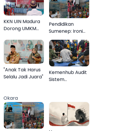
KKN UIN Madura
Pendidikan
Dorong UMKM
Sumenep: Ironi
Pademawu Barat
13.095 Anak Tidak
Naik Kelas
Sekolah
Menyaksikan
Semarak Festival
Kalender Event
"Anak Tak Harus
Kemenhub Audit
2026
Selalu Jadi Juara"
Sistem
Keselamatan
Operator KMP
Okara
Mutiara Sentosa
II