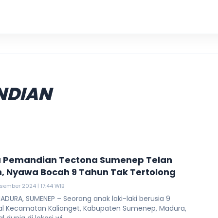
KKN UIN
NDIAN
a Pemandian Tectona Sumenep Telan
, Nyawa Bocah 9 Tahun Tak Tertolong
sember 2024 | 17:44 WIB
DURA, SUMENEP – Seorang anak laki-laki berusia 9
al Kecamatan Kalianget, Kabupaten Sumenep, Madura,