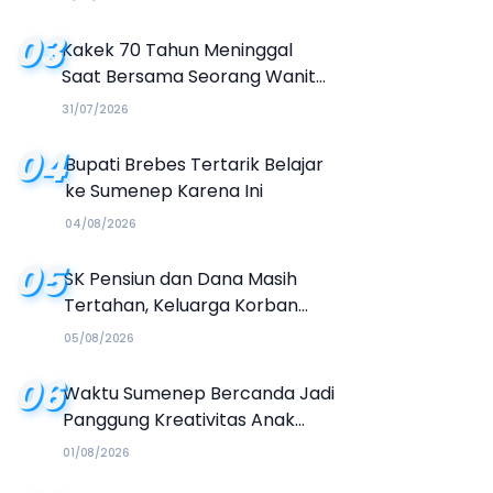
Buku Organisasi
03
Kakek 70 Tahun Meninggal
Saat Bersama Seorang Wanita
di Hotel Parangtritis
31/07/2026
04
Bupati Brebes Tertarik Belajar
ke Sumenep Karena Ini
04/08/2026
05
SK Pensiun dan Dana Masih
Tertahan, Keluarga Korban
Tagih Janji BRI Sumenep
05/08/2026
06
Waktu Sumenep Bercanda Jadi
Panggung Kreativitas Anak
Muda, Hasilkan Kolaborasi
01/08/2026
Industri Kreatif