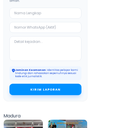
aman.
Jaminan Keamanan:
Identitas pelapor kami
lindungi dan rahasiakan sepenuhnya sesuai
kode etik jurnalistik.
KIRIM LAPORAN
Madura