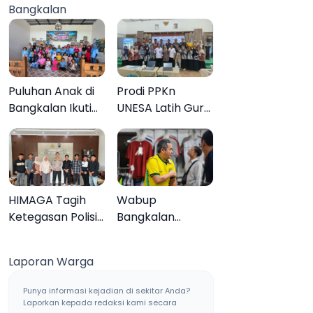
Bangkalan
Muktamar ke-35
Sampang, Tiga
Pengedar
Ditangkap
Puluhan Anak di
Prodi PPKn
Bangkalan Ikuti
UNESA Latih Guru
Lomba Mewarnai
PPKn Bangkalan
Bertema Liburan
dengan
Keluarga
Pembelajaran
Inovasi Teknologi
HIMAGA Tagih
Wabup
Ketegasan Polisi
Bangkalan
Tangani Kasus
Dukung Brazil
Asusila Anak di
Juara Piala Dunia
Laporan Warga
Galis Bangkalan
2026, UMKM
Ketiban Berkah
Punya informasi kejadian di sekitar Anda?
Laporkan kepada redaksi kami secara