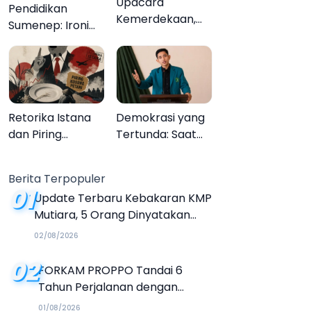
Upacara
Pendidikan
Kemerdekaan,
Sumenep: Ironi
Upacara
13.095 Anak Tidak
Melupakan
Sekolah
Menyaksikan
Semarak Festival
Kalender Event
Retorika Istana
Demokrasi yang
2026
dan Piring
Tertunda: Saat
Kosong Petani
Transparansi
Menjadi Tanda
Berita Terpopuler
Tanya
01
Update Terbaru Kebakaran KMP
Mutiara, 5 Orang Dinyatakan
Tewas
02/08/2026
02
FORKAM PROPPO Tandai 6
Tahun Perjalanan dengan
Peluncuran Mars, Hymne, dan
01/08/2026