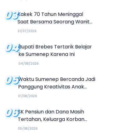
Buku Organisasi
03
Kakek 70 Tahun Meninggal
Saat Bersama Seorang Wanita
di Hotel Parangtritis
31/07/2026
04
Bupati Brebes Tertarik Belajar
ke Sumenep Karena Ini
04/08/2026
05
Waktu Sumenep Bercanda Jadi
Panggung Kreativitas Anak
Muda, Hasilkan Kolaborasi
01/08/2026
Industri Kreatif
06
SK Pensiun dan Dana Masih
Tertahan, Keluarga Korban
Tagih Janji BRI Sumenep
05/08/2026