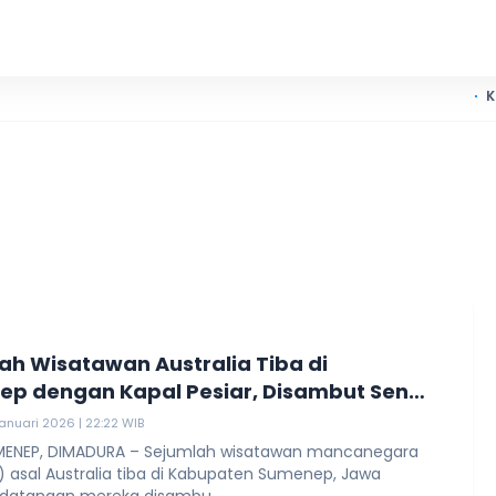
KKN UIN Ma
ah Wisatawan Australia Tiba di
p dengan Kapal Pesiar, Disambut Seni
 Lokal
anuari 2026 | 22:22 WIB
ENEP, DIMADURA – Sejumlah wisatawan mancanegara
 asal Australia tiba di Kabupaten Sumenep, Jawa