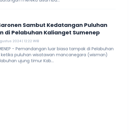
edatangan mereka disambu...
Saronen Sambut Kedatangan Puluhan
 di Pelabuhan Kalianget Sumenep
gustus 2024 | 12:22 WIB
ENEP - Pemandangan luar biasa tampak di Pelabuhan
t ketika puluhan wisatawan mancanegara (wisman)
elabuhan ujung timur Kab...