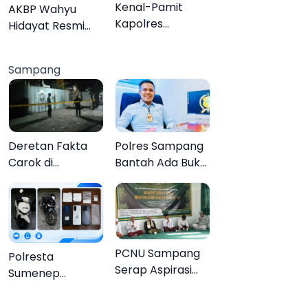
Organisasi
Kenal-Pamit
AKBP Wahyu
Kapolres
Hidayat Resmi
Pamekasan,
Jabat Kapolres
Dandim 0826
Pamekasan,
Sampang
Serahkan
Disambut Tradisi
Cenderamata
Gerbang Pora
untuk AKBP
Hendra
Deretan Fakta
Polres Sampang
Carok di
Bantah Ada Bukti
Sampang, Kakek
Transaksi dalam
60 Tahun Duel
Kasus Rudapaksa
Melawan 2 Pria
Anak 27
Tersangka
PCNU Sampang
Polresta
Serap Aspirasi
Sumenep
Warga MWCNU
Bongkar
Jelang
Jaringan Sabu