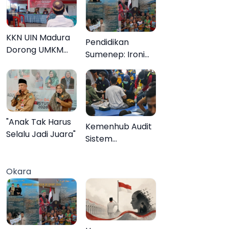
KKN UIN Madura
Pendidikan
Dorong UMKM
Sumenep: Ironi
Pademawu Barat
13.095 Anak Tidak
Naik Kelas
Sekolah
Menyaksikan
Semarak Festival
Kalender Event
"Anak Tak Harus
Kemenhub Audit
2026
Selalu Jadi Juara"
Sistem
Keselamatan
Operator KMP
Okara
Mutiara Sentosa
II