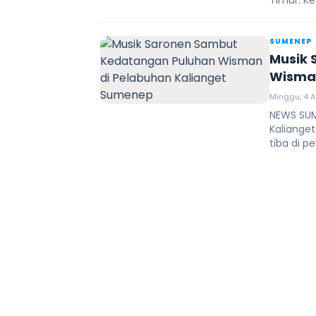
Timur. K
SUMENEP
Musik 
Wisman
Minggu, 4 A
NEWS SUM
Kaliange
tiba di p