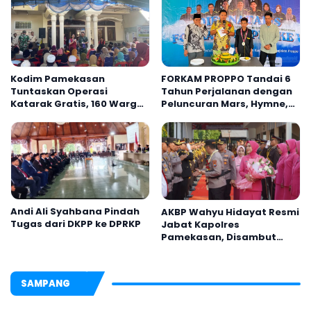
Kodim Pamekasan
FORKAM PROPPO Tandai 6
Tuntaskan Operasi
Tahun Perjalanan dengan
Katarak Gratis, 160 Warga
Peluncuran Mars, Hymne,
Kembali Melihat Lebih
dan Buku Organisasi
Jelas
Andi Ali Syahbana Pindah
AKBP Wahyu Hidayat Resmi
Tugas dari DKPP ke DPRKP
Jabat Kapolres
Pamekasan, Disambut
Tradisi Gerbang Pora
SAMPANG