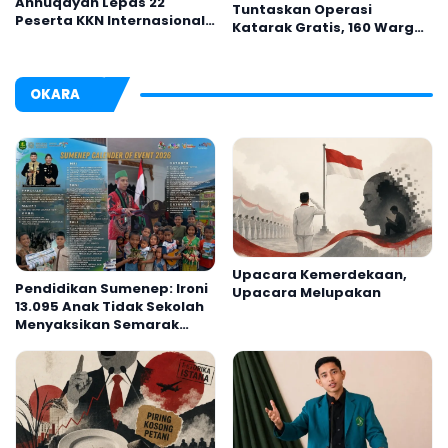
Annuqayah Lepas 22
Tuntaskan Operasi
Peserta KKN Internasional
Katarak Gratis, 160 Warga
ke Tanah Suci dan Jeddah
Kembali Melihat Lebih
Jelas
OKARA
Upacara Kemerdekaan,
Pendidikan Sumenep: Ironi
Upacara Melupakan
13.095 Anak Tidak Sekolah
Menyaksikan Semarak
Festival Kalender Event
2026