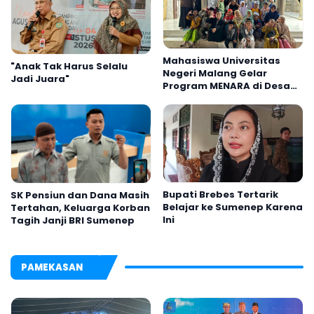
Mahasiswa Universitas
"Anak Tak Harus Selalu
Negeri Malang Gelar
Jadi Juara"
Program MENARA di Desa
Dapenda
Bupati Brebes Tertarik
SK Pensiun dan Dana Masih
Belajar ke Sumenep Karena
Tertahan, Keluarga Korban
Ini
Tagih Janji BRI Sumenep
PAMEKASAN