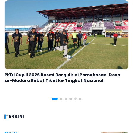
Polresta Tak Berkaitan dengan Wacana
Kepulauan Sumenep Diperjelas
Menuju Provinsi Madura?
dan Sebuah Tugu yang Membingungkan
Kabupaten Kepulauan?
Kabupaten Kepulauan
PKDI Cup II 2026 Resmi Bergulir di Pamekasan, Desa
se-Madura Rebut Tiket ke Tingkat Nasional
TERKINI