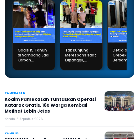
Gadis 15 Tahun
Tak Kunjung
Detik-detik Is
di Sampang Jadi
Merespons saat
Grebek Suam
Korban
Dipanggil,
Bersama
Pemerkosaan
Penjual Tahu
Perempuan L
Massal, 12 Pelaku
Bulat
di Kamar Kos
Ditangkap 15
Ditemukan
Diburu
Meninggal di Kos
Sumenep
PAMEKASAN
Kodim Pamekasan Tuntaskan Operasi
Katarak Gratis, 160 Warga Kembali
Melihat Lebih Jelas
Kamis, 6 Agustus 2026
KAMPUS