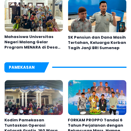
Mahasiswa Universitas
SK Pensiun dan Dana Masih
Negeri Malang Gelar
Tertahan, Keluarga Korban
Program MENARA di Desa
Tagih Janji BRI Sumenep
Dapenda
PAMEKASAN
Kodim Pamekasan
FORKAM PROPPO Tandai 6
Tuntaskan Operasi
Tahun Perjalanan dengan
Katarak Gratis, 160 Warga
Peluncuran Mars, Hymne,