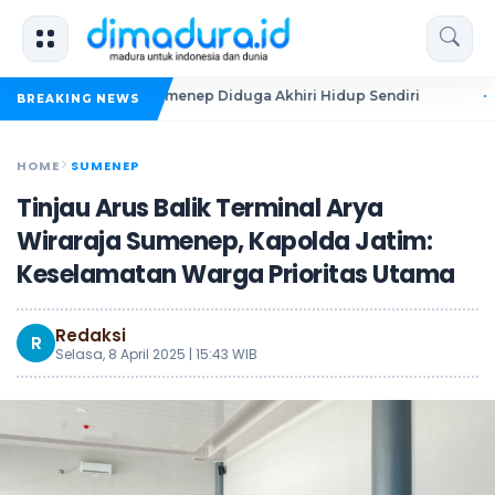
 Tahun di Sumenep Diduga Akhiri Hidup Sendiri
PKDI Cup II
BREAKING NEWS
HOME
SUMENEP
Tinjau Arus Balik Terminal Arya
Wiraraja Sumenep, Kapolda Jatim:
Keselamatan Warga Prioritas Utama
Redaksi
R
Selasa, 8 April 2025 | 15:43 WIB