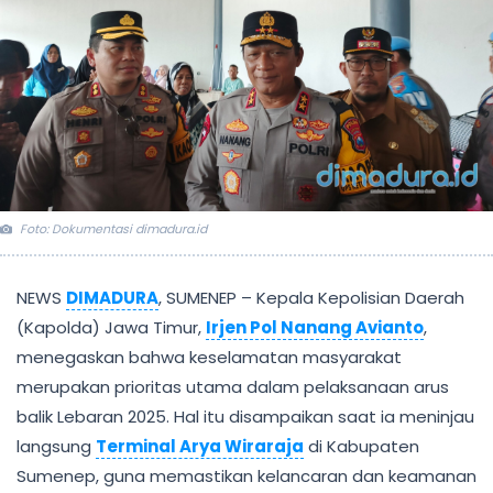
Foto: Dokumentasi dimadura.id
NEWS
DIMADURA
, SUMENEP – Kepala Kepolisian Daerah
(Kapolda) Jawa Timur,
Irjen Pol Nanang Avianto
,
menegaskan bahwa keselamatan masyarakat
merupakan prioritas utama dalam pelaksanaan arus
balik Lebaran 2025. Hal itu disampaikan saat ia meninjau
langsung
Terminal Arya Wiraraja
di Kabupaten
Sumenep, guna memastikan kelancaran dan keamanan