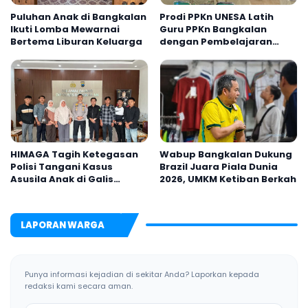
Puluhan Anak di Bangkalan
Prodi PPKn UNESA Latih
Ikuti Lomba Mewarnai
Guru PPKn Bangkalan
Bertema Liburan Keluarga
dengan Pembelajaran
Inovasi Teknologi
HIMAGA Tagih Ketegasan
Wabup Bangkalan Dukung
Polisi Tangani Kasus
Brazil Juara Piala Dunia
Asusila Anak di Galis
2026, UMKM Ketiban Berkah
Bangkalan
LAPORAN WARGA
Punya informasi kejadian di sekitar Anda? Laporkan kepada
redaksi kami secara aman.