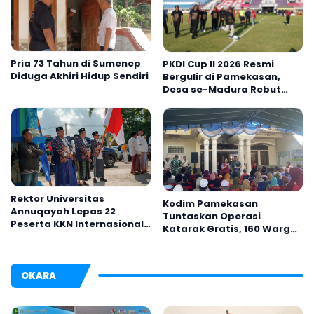
Pria 73 Tahun di Sumenep
PKDI Cup II 2026 Resmi
Diduga Akhiri Hidup Sendiri
Bergulir di Pamekasan,
Desa se-Madura Rebut
Tiket ke Tingkat Nasional
Rektor Universitas
Kodim Pamekasan
Annuqayah Lepas 22
Tuntaskan Operasi
Peserta KKN Internasional
Katarak Gratis, 160 Warga
ke Tanah Suci dan Jeddah
Kembali Melihat Lebih
Jelas
OKARA