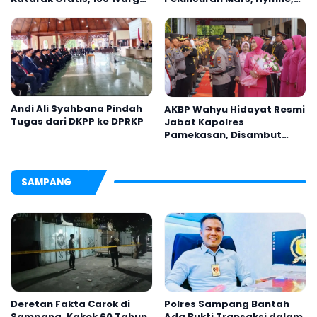
Kembali Melihat Lebih
dan Buku Organisasi
Jelas
Andi Ali Syahbana Pindah
AKBP Wahyu Hidayat Resmi
Tugas dari DKPP ke DPRKP
Jabat Kapolres
Pamekasan, Disambut
Tradisi Gerbang Pora
SAMPANG
Deretan Fakta Carok di
Polres Sampang Bantah
Sampang, Kakek 60 Tahun
Ada Bukti Transaksi dalam