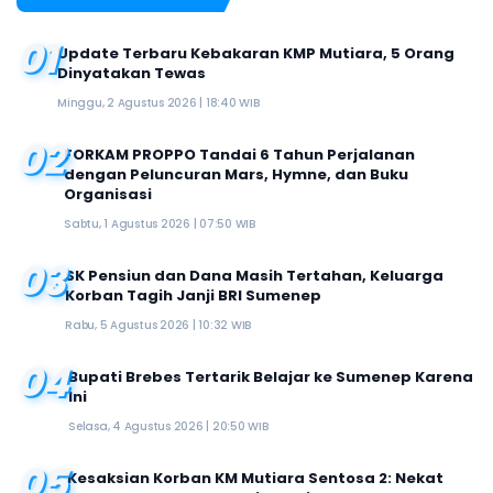
01
Update Terbaru Kebakaran KMP Mutiara, 5 Orang
Dinyatakan Tewas
Minggu, 2 Agustus 2026 | 18:40 WIB
02
FORKAM PROPPO Tandai 6 Tahun Perjalanan
dengan Peluncuran Mars, Hymne, dan Buku
Organisasi
Sabtu, 1 Agustus 2026 | 07:50 WIB
03
SK Pensiun dan Dana Masih Tertahan, Keluarga
Korban Tagih Janji BRI Sumenep
Rabu, 5 Agustus 2026 | 10:32 WIB
04
Bupati Brebes Tertarik Belajar ke Sumenep Karena
Ini
Selasa, 4 Agustus 2026 | 20:50 WIB
05
Kesaksian Korban KM Mutiara Sentosa 2: Nekat