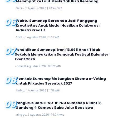
Melompat ke Laut Meski Tak Bisa Berenang
Senin, 3 Agustus 2026 | 20:47 WIB
06
Waktu Sumenep Bercanda Jadi Panggung
Kreativitas Anak Muda, Hasilkan Kolaborasi
Industri Kreatif
Sabtu, 1 Agustus 2026 | 11:01 WIB
07
Pendidikan Sumenep: Ironi 13.095 Anak Tidak
Sekolah Menyaksikan Semarak Festival Kalender
Event 2026
Kamis, 6 Agustus 2026 | 09:12 WIB
08
Pemkab Sumenep Matangkan Skema e-Voting
untuk Pilkades Serentak 2027
Sabtu, 1 Agustus 2026 | 11:18 WIB
09
Pengurus Baru IPNU-IPPNU Sumenep Dilantik,
Gandeng 4 Kampus Buka Jalur Beasiswa
Minggu, 2 Agustus 2026 | 14:04 WIB