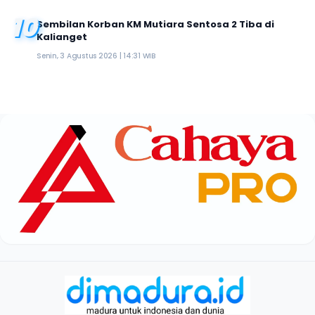
10
Sembilan Korban KM Mutiara Sentosa 2 Tiba di
Kalianget
Senin, 3 Agustus 2026 | 14:31 WIB