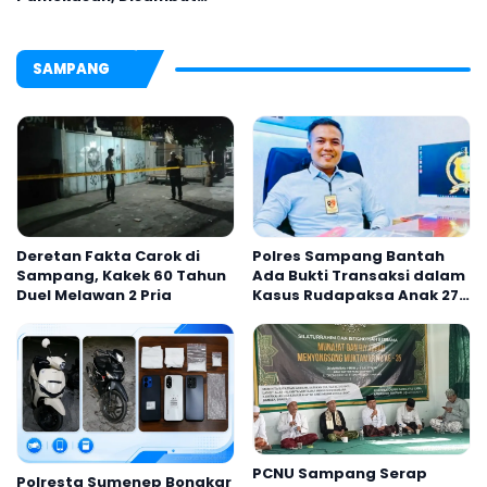
untuk AKBP Hendra
Tradisi Gerbang Pora
SAMPANG
Deretan Fakta Carok di
Polres Sampang Bantah
Sampang, Kakek 60 Tahun
Ada Bukti Transaksi dalam
Duel Melawan 2 Pria
Kasus Rudapaksa Anak 27
Tersangka
PCNU Sampang Serap
Polresta Sumenep Bongkar