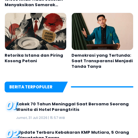
Menyaksikan Semarak
Festival Kalender Event
2026
Retorika Istana dan Piring
Demokrasi yang Tertunda:
Kosong Petani
Saat Transparansi Menjadi
Tanda Tanya
BERITA TERPOPULER
01
Kakek 70 Tahun Meninggal Saat Bersama Seorang
Wanita di Hotel Parangtritis
Jumat, 31 Juli 2026 | 15:57 WIB
02
Update Terbaru Kebakaran KMP Mutiara, 5 Orang
Dinyatakan Tewas