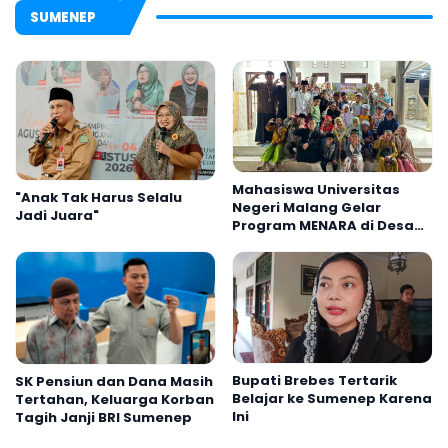
SUMENEP
Mahasiswa Universitas
"Anak Tak Harus Selalu
Negeri Malang Gelar
Jadi Juara"
Program MENARA di Desa
Dapenda
Bupati Brebes Tertarik
SK Pensiun dan Dana Masih
Belajar ke Sumenep Karena
Tertahan, Keluarga Korban
Ini
Tagih Janji BRI Sumenep