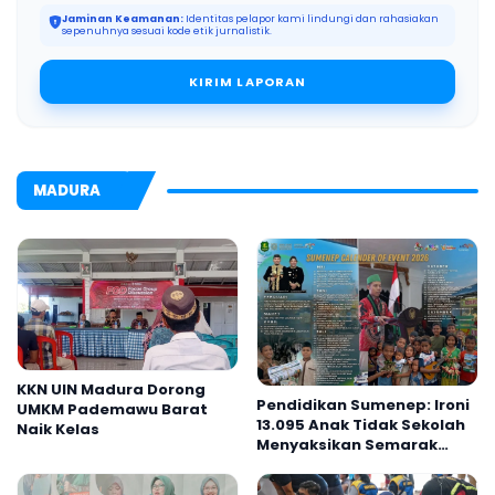
Jaminan Keamanan:
Identitas pelapor kami lindungi dan rahasiakan
sepenuhnya sesuai kode etik jurnalistik.
KIRIM LAPORAN
MADURA
KKN UIN Madura Dorong
Pendidikan Sumenep: Ironi
UMKM Pademawu Barat
13.095 Anak Tidak Sekolah
Naik Kelas
Menyaksikan Semarak
Festival Kalender Event
2026