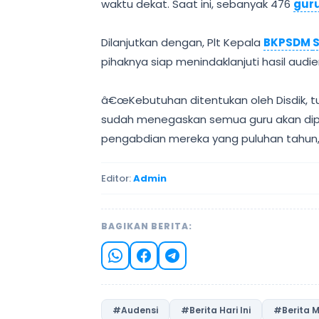
waktu dekat. Saat ini, sebanyak 476
guru
Dilanjutkan dengan, Plt Kepala
BKPSDM
pihaknya siap menindaklanjuti hasil audie
â€œKebutuhan ditentukan oleh Disdik, 
sudah menegaskan semua guru akan diper
pengabdian mereka yang puluhan tahun,â
Editor:
Admin
BAGIKAN BERITA:
#Audensi
#Berita Hari Ini
#Berita 