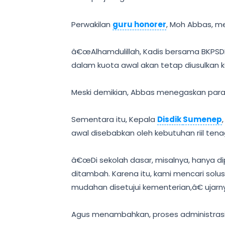
Perwakilan
guru honorer
, Moh Abbas, m
â€œAlhamdulillah, Kadis bersama BKPSDM
dalam kuota awal akan tetap diusulkan 
Meski demikian, Abbas menegaskan para 
Sementara itu, Kepala
Disdik
Sumenep
awal disebabkan oleh kebutuhan riil tena
â€œDi sekolah dasar, misalnya, hanya di
ditambah. Karena itu, kami mencari sol
mudahan disetujui kementerian,â€ ujarn
Agus menambahkan, proses administrasi