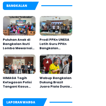
BANGKALAN
Puluhan Anak di
Prodi PPKn UNESA
Bangkalan Ikuti
Latih Guru PPKn
Lomba Mewarnai
Bangkalan
Bertema Liburan
dengan
Keluarga
Pembelajaran
Inovasi Teknologi
HIMAGA Tagih
Wabup Bangkalan
Ketegasan Polisi
Dukung Brazil
Tangani Kasus
Juara Piala Dunia
Asusila Anak di
2026, UMKM
Galis Bangkalan
Ketiban Berkah
LAPORAN WARGA