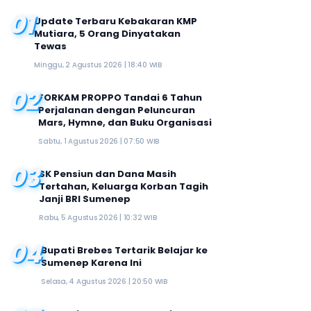
01
Update Terbaru Kebakaran KMP
Mutiara, 5 Orang Dinyatakan
Tewas
Minggu, 2 Agustus 2026 | 18:40 WIB
02
FORKAM PROPPO Tandai 6 Tahun
Perjalanan dengan Peluncuran
Mars, Hymne, dan Buku Organisasi
Sabtu, 1 Agustus 2026 | 07:50 WIB
03
SK Pensiun dan Dana Masih
Tertahan, Keluarga Korban Tagih
Janji BRI Sumenep
Rabu, 5 Agustus 2026 | 10:32 WIB
04
Bupati Brebes Tertarik Belajar ke
Sumenep Karena Ini
Selasa, 4 Agustus 2026 | 20:50 WIB