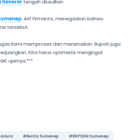
 honorer
tengah diusulkan.
Sumenep
, Arif Firmanto, menegaskan bahwa
nsi tersebut.
tugas kami memproses dan meneruskan. Bupati juga
juangkan. Kita harus optimistis mengingat
€ ujarnya.***
Madura
#Berita Sumenep
#BKPSDM Sumenep