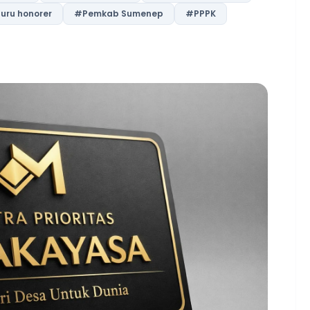
uru honorer
#Pemkab Sumenep
#PPPK