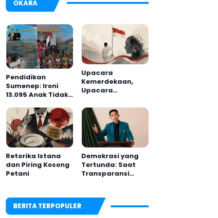
OKARA
Upacara
Pendidikan
Kemerdekaan,
Sumenep: Ironi
Upacara
13.095 Anak Tidak
Melupakan
Sekolah
Menyaksikan
Semarak Festival
Kalender Event
2026
Retorika Istana
Demokrasi yang
dan Piring Kosong
Tertunda: Saat
Petani
Transparansi
Menjadi Tanda
Tanya
BERITA TERPOPULER