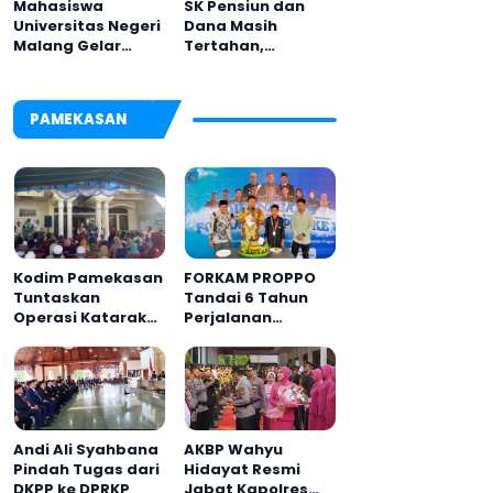
Mahasiswa
SK Pensiun dan
Universitas Negeri
Dana Masih
Malang Gelar
Tertahan,
Program MENARA
Keluarga Korban
di Desa Dapenda
Tagih Janji BRI
Sumenep
PAMEKASAN
Kodim Pamekasan
FORKAM PROPPO
Tuntaskan
Tandai 6 Tahun
Operasi Katarak
Perjalanan
Gratis, 160 Warga
dengan
Kembali Melihat
Peluncuran Mars,
Lebih Jelas
Hymne, dan Buku
Organisasi
Andi Ali Syahbana
AKBP Wahyu
Pindah Tugas dari
Hidayat Resmi
DKPP ke DPRKP
Jabat Kapolres