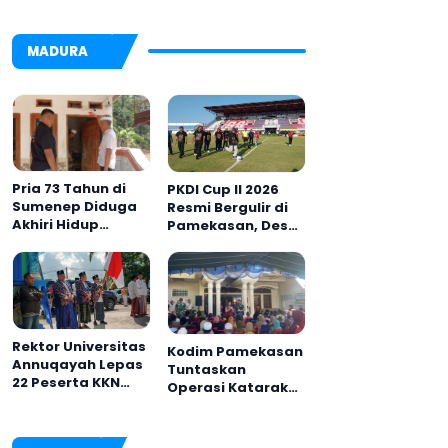
MADURA
Pria 73 Tahun di
PKDI Cup II 2026
Sumenep Diduga
Resmi Bergulir di
Akhiri Hidup
Pamekasan, Desa
Sendiri
se-Madura Rebut
Tiket ke Tingkat
Nasional
Rektor Universitas
Kodim Pamekasan
Annuqayah Lepas
Tuntaskan
22 Peserta KKN
Operasi Katarak
Internasional ke
Gratis, 160 Warga
Tanah Suci dan
Kembali Melihat
Jeddah
Lebih Jelas