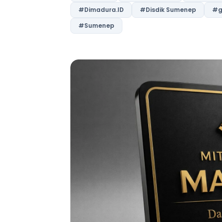
#Dimadura.ID
#Disdik Sumenep
#g
#Sumenep