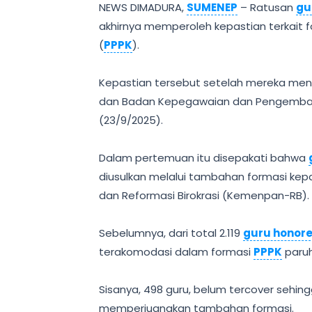
NEWS
DIMADURA
,
SUMENEP
– Ratusan
gu
akhirnya memperoleh kepastian terkait 
(
PPPK
).
Kepastian tersebut setelah mereka meng
dan Badan Kepegawaian dan Pengemban
(23/9/2025).
Dalam pertemuan itu disepakati bahwa
diusulkan melalui tambahan formasi k
dan Reformasi Birokrasi (Kemenpan-RB).
Sebelumnya, dari total 2.119
guru honore
terakomodasi dalam formasi
PPPK
paruh
Sisanya, 498 guru, belum tercover sehin
memperjuangkan tambahan formasi.