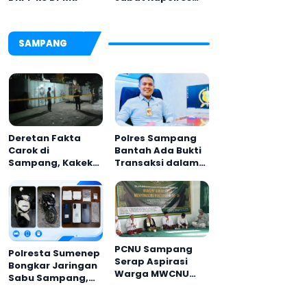
Pamekasan,
Disambut Tradisi
Gerbang Pora
SAMPANG
Deretan Fakta
Polres Sampang
Carok di
Bantah Ada Bukti
Sampang, Kakek
Transaksi dalam
60 Tahun Duel
Kasus Rudapaksa
Melawan 2 Pria
Anak 27 Tersangka
PCNU Sampang
Polresta Sumenep
Serap Aspirasi
Bongkar Jaringan
Warga MWCNU
Sabu Sampang,
Jelang Muktamar
Tiga Pengedar
ke-35
Ditangkap