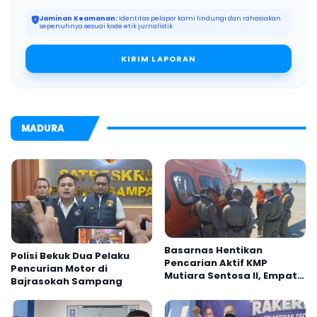
Jaminan Keamanan:
Identitas pelapor kami lindungi dan rahasiakan
sepenuhnya sesuai kode etik jurnalistik.
KIRIM LAPORAN
MADURA
Basarnas Hentikan
Polisi Bekuk Dua Pelaku
Pencarian Aktif KMP
Pencurian Motor di
Mutiara Sentosa II, Empat
Bajrasokah Sampang
Orang Masih Hilang