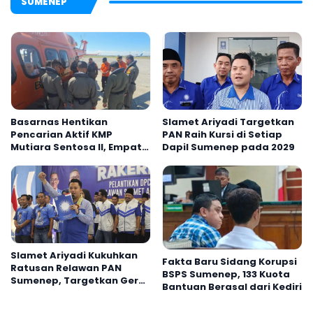
SUMENEP
Basarnas Hentikan
Slamet Ariyadi Targetkan
Pencarian Aktif KMP
PAN Raih Kursi di Setiap
Mutiara Sentosa II, Empat
Dapil Sumenep pada 2029
Orang Masih Hilang
Slamet Ariyadi Kukuhkan
Fakta Baru Sidang Korupsi
Ratusan Relawan PAN
BSPS Sumenep, 133 Kuota
Sumenep, Targetkan Gerak
Bantuan Berasal dari Kediri
Cepat Bantu Rakyat