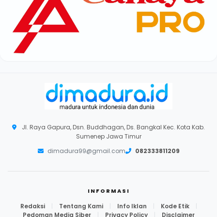
Jl. Raya Gapura, Dsn. Buddhagan, Ds. Bangkal Kec. Kota Kab.
Sumenep Jawa Timur
dimadura99@gmail.com
082333811209
INFORMASI
Redaksi
|
Tentang Kami
|
Info Iklan
|
Kode Etik
|
Pedoman Media Siber
|
Privacy Policy
|
Disclaimer