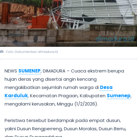
Foto: Dokumentasi dimadura.id
NEWS
SUMENEP
, DIMADURA – Cuaca ekstrem berupa
hujan deras yang disertai angin kencang
mengakibatkan sejumlah rumah warga di
Desa
Karduluk
, Kecamatan Pragaan, Kabupaten
Sumenep
,
mengalami kerusakan, Minggu (1/2/2026).
Peristiwa tersebut berdampak pada empat dusun,
yakni Dusun Rengperreng, Dusun Moralas, Dusun Berru,
dan Dusun Dunggaddung.