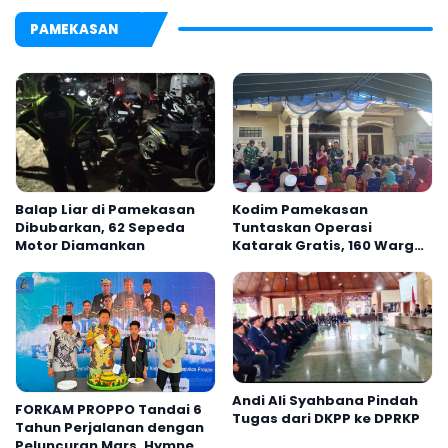
PAMEKASAN
Balap Liar di Pamekasan
Kodim Pamekasan
Dibubarkan, 62 Sepeda
Tuntaskan Operasi
Motor Diamankan
Katarak Gratis, 160 Warga
Kembali Melihat Lebih
Jelas
Andi Ali Syahbana Pindah
FORKAM PROPPO Tandai 6
Tugas dari DKPP ke DPRKP
Tahun Perjalanan dengan
Peluncuran Mars, Hymne,