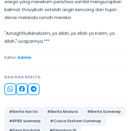
warga yang merekam peristiwa sambil mengucapkan
kalimat thayyibah setelah angin kencang dan hujan
deras melanda rumah mereka.
"Astaghfirullahalazim, ya Allah, ya Allah ya Karim, ya
Allah," ucapannya.***
Editor:
Admin
BAGIKAN BERITA:
#Berita Hari Ini
#Berita Madura
#Berita Sumenep
#BPBD suemenp
#Cuaca Ekstrem Sumenep
#Desa Karduluk
#Dimadura.ID