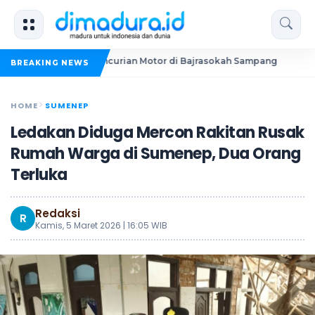
a Pelaku Pencurian Motor di Bajrasokah Sampang
20 Pende
BREAKING NEWS
HOME
SUMENEP
Ledakan Diduga Mercon Rakitan Rusak
Rumah Warga di Sumenep, Dua Orang
Terluka
Redaksi
R
Kamis, 5 Maret 2026 | 16:05 WIB