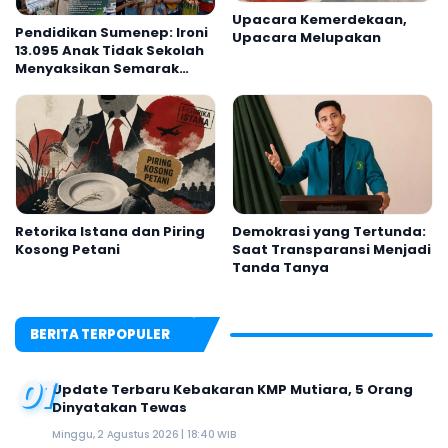
Upacara Kemerdekaan,
Pendidikan Sumenep: Ironi
Upacara Melupakan
13.095 Anak Tidak Sekolah
Menyaksikan Semarak
Festival Kalender Event
2026
Retorika Istana dan Piring
Demokrasi yang Tertunda:
Kosong Petani
Saat Transparansi Menjadi
Tanda Tanya
BERITA TERPOPULER
01
Update Terbaru Kebakaran KMP Mutiara, 5 Orang
Dinyatakan Tewas
Minggu, 2 Agustus 2026 | 18:40 WIB