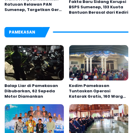
Fakta Baru Sidang Korupsi
Ratusan Relawan PAN
BSPS Sumenep, 133 Kuota
Sumenep, Targetkan Gerak
Bantuan Berasal dari Kediri
Cepat Bantu Rakyat
PAMEKASAN
Balap Liar di Pamekasan
Kodim Pamekasan
Dibubarkan, 62 Sepeda
Tuntaskan Operasi
Motor Diamankan
Katarak Gratis, 160 Warga
Kembali Melihat Lebih
Jelas