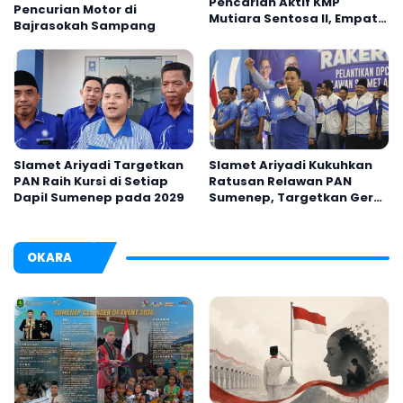
Pencarian Aktif KMP
Pencurian Motor di
Mutiara Sentosa II, Empat
Bajrasokah Sampang
Orang Masih Hilang
Slamet Ariyadi Targetkan
Slamet Ariyadi Kukuhkan
PAN Raih Kursi di Setiap
Ratusan Relawan PAN
Dapil Sumenep pada 2029
Sumenep, Targetkan Gerak
Cepat Bantu Rakyat
OKARA