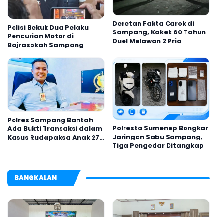
Deretan Fakta Carok di
Polisi Bekuk Dua Pelaku
Sampang, Kakek 60 Tahun
Pencurian Motor di
Duel Melawan 2 Pria
Bajrasokah Sampang
Polres Sampang Bantah
Polresta Sumenep Bongkar
Ada Bukti Transaksi dalam
Jaringan Sabu Sampang,
Kasus Rudapaksa Anak 27
Tiga Pengedar Ditangkap
Tersangka
BANGKALAN