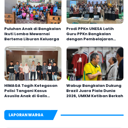
Puluhan Anak di Bangkalan
Prodi PPKn UNESA Latih
Ikuti Lomba Mewarnai
Guru PPKn Bangkalan
Bertema Liburan Keluarga
dengan Pembelajaran
Inovasi Teknologi
HIMAGA Tagih Ketegasan
Wabup Bangkalan Dukung
Polisi Tangani Kasus
Brazil Juara Piala Dunia
Asusila Anak di Galis
2026, UMKM Ketiban Berkah
Bangkalan
LAPORAN WARGA