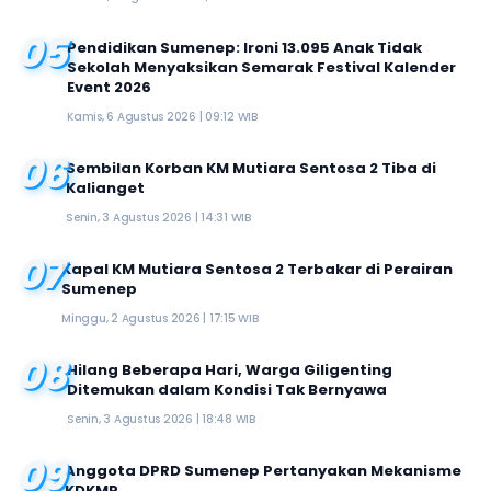
05
Pendidikan Sumenep: Ironi 13.095 Anak Tidak
Sekolah Menyaksikan Semarak Festival Kalender
Event 2026
Kamis, 6 Agustus 2026 | 09:12 WIB
06
Sembilan Korban KM Mutiara Sentosa 2 Tiba di
Kalianget
Senin, 3 Agustus 2026 | 14:31 WIB
07
Kapal KM Mutiara Sentosa 2 Terbakar di Perairan
Sumenep
Minggu, 2 Agustus 2026 | 17:15 WIB
08
Hilang Beberapa Hari, Warga Giligenting
Ditemukan dalam Kondisi Tak Bernyawa
Senin, 3 Agustus 2026 | 18:48 WIB
09
Anggota DPRD Sumenep Pertanyakan Mekanisme
KDKMP