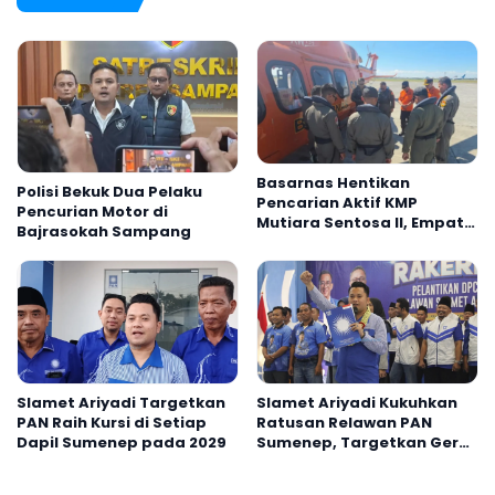
Basarnas Hentikan
Polisi Bekuk Dua Pelaku
Pencarian Aktif KMP
Pencurian Motor di
Mutiara Sentosa II, Empat
Bajrasokah Sampang
Orang Masih Hilang
Slamet Ariyadi Targetkan
Slamet Ariyadi Kukuhkan
PAN Raih Kursi di Setiap
Ratusan Relawan PAN
Dapil Sumenep pada 2029
Sumenep, Targetkan Gerak
Cepat Bantu Rakyat