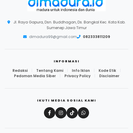
Jl. Raya Gapura, Dsn. Buddhagan, Ds. Bangkal Kec. Kota Kab.
Sumenep Jawa Timur
dimadura99@gmail.com
082333811209
INFORMASI
Redaksi
|
Tentang Kami
|
Info Iklan
|
Kode Etik
|
Pedoman Media Siber
|
Privacy Policy
|
Disclaimer
IKUTI MEDIA SOSIAL KAMI