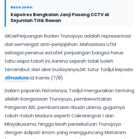
BACA JUGA:
Kapolres Bangkalan Janji Pasang CCTV di
Sejumlah Titik Rawan
â€œPerjuangan Raden Trunojoyo adalah representasi
dari semangat anti-penjajahan. Mahasiswa UTM
sebagai penerus estafet perjuangan bangsa harus
tahu siapa tokoh ini, karena sejarah tidak boleh
tercerabut dari akar budayanya,â€ tutur Tadjul kepada
dimadura
.id
, Kamis (7/8).
Dalam paparan historisnya, Tadjul menguraikan tentang
silsilah bangsawan Trunojoyo, pemberontakan
Pangeran Alit, pembantaian ribuan ulama, gugurnya
tokoh-tokoh Madura seperti Cakraningrat I dan
Mlayakusuma, hingga kisah persekutuan Trunojoyo
dengan Adipati Anom yang mengguncang Mataram.