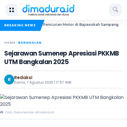
k Dua Pelaku Pencurian Motor di Bajrasokah Sampang
20 P
BREAKING NEWS
HOME
BANGKALAN
Sejarawan Sumenep Apresiasi PKKMB
UTM Bangkalan 2025
Redaksi
R
Kamis, 7 Agustus 2025 | 17:57 WIB
Foto: Dokumentasi dimadura.id