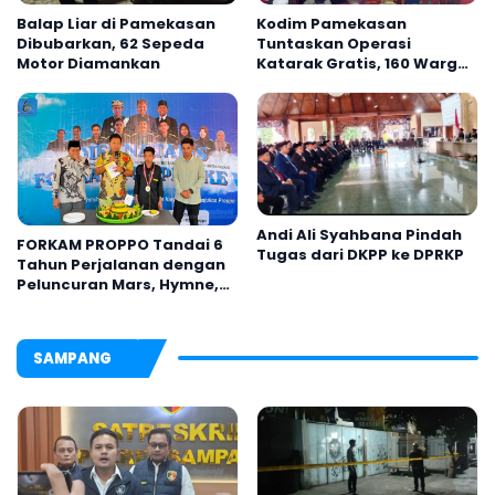
Balap Liar di Pamekasan
Kodim Pamekasan
Dibubarkan, 62 Sepeda
Tuntaskan Operasi
Motor Diamankan
Katarak Gratis, 160 Warga
Kembali Melihat Lebih
Jelas
Andi Ali Syahbana Pindah
FORKAM PROPPO Tandai 6
Tugas dari DKPP ke DPRKP
Tahun Perjalanan dengan
Peluncuran Mars, Hymne,
dan Buku Organisasi
SAMPANG