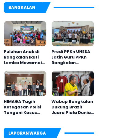
BANGKALAN
Puluhan Anak di
Prodi PPKn UNESA
Bangkalan Ikuti
Latih Guru PPKn
Lomba Mewarnai
Bangkalan
Bertema Liburan
dengan
Keluarga
Pembelajaran
Inovasi Teknologi
HIMAGA Tagih
Wabup Bangkalan
Ketegasan Polisi
Dukung Brazil
Tangani Kasus
Juara Piala Dunia
Asusila Anak di
2026, UMKM
Galis Bangkalan
Ketiban Berkah
LAPORAN WARGA