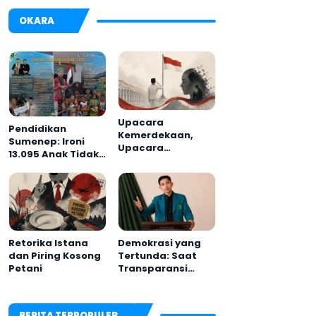
OKARA
Upacara
Pendidikan
Kemerdekaan,
Sumenep: Ironi
Upacara
13.095 Anak Tidak
Melupakan
Sekolah
Menyaksikan
Semarak Festival
Kalender Event
2026
Retorika Istana
Demokrasi yang
dan Piring Kosong
Tertunda: Saat
Petani
Transparansi
Menjadi Tanda
Tanya
BERITA TERPOPULER