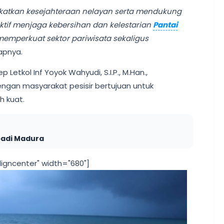
gkatkan kesejahteraan nelayan serta mendukung
tif menjaga kebersihan dan kelestarian
Pantai
 memperkuat sektor pariwisata sekaligus
apnya.
etkol Inf Yoyok Wahyudi, S.I.P., M.Han.,
ngan masyarakat pesisir bertujuan untuk
h kuat.
badi Madura
ligncenter" width="680"]