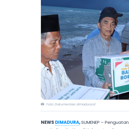
Foto: Dokumentasi dimadura.id
N
EWS
DIMADURA
,
SUMENEP
– Penguatan 