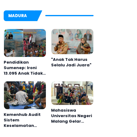
MADURA
"Anak Tak Harus
Pendidikan
Selalu Jadi Juara"
Sumenep: Ironi
13.095 Anak Tidak
Sekolah
Menyaksikan
Semarak Festival
Kalender Event
2026
Mahasiswa
Kemenhub Audit
Universitas Negeri
Sistem
Malang Gelar
Keselamatan
Program MENARA
Operator KMP
di Desa Dapenda
Mutiara Sentosa II