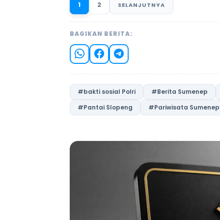
1
2
SELANJUTNYA
BAGIKAN BERITA:
#bakti sosial Polri
#Berita Sumenep
#Pantai Slopeng
#Pariwisata Sumenep