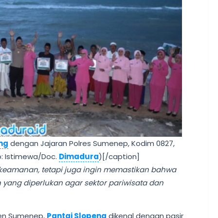
ng
dengan Jajaran Polres Sumenep, Kodim 0827,
: Istimewa/Doc.
Dimadura
)[/caption]
 keamanan, tetapi juga ingin memastikan bahwa
yang diperlukan agar sektor pariwisata dan
ten Sumenep,
Pantai Slopeng
dikenal dengan pasir