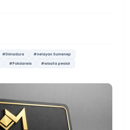
#Dimadura
#nelayan Sumenep
#Pokdarwis
#wisata pesisir