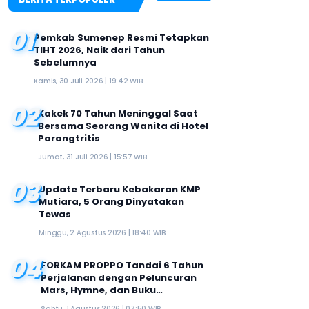
01
Pemkab Sumenep Resmi Tetapkan
TIHT 2026, Naik dari Tahun
Sebelumnya
Kamis, 30 Juli 2026 | 19:42 WIB
02
Kakek 70 Tahun Meninggal Saat
Bersama Seorang Wanita di Hotel
Parangtritis
Jumat, 31 Juli 2026 | 15:57 WIB
03
Update Terbaru Kebakaran KMP
Mutiara, 5 Orang Dinyatakan
Tewas
Minggu, 2 Agustus 2026 | 18:40 WIB
04
FORKAM PROPPO Tandai 6 Tahun
Perjalanan dengan Peluncuran
Mars, Hymne, dan Buku
Organisasi
Sabtu, 1 Agustus 2026 | 07:50 WIB