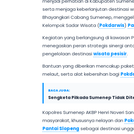
menjadi perhatian di Kabupaten Sumen
serta menjaga keberlanjutan destinasi 
Bhayangkari Cabang Sumenep, menggelar 
Kelompok Sadar Wisata (
Pokdarwis
)
Pa
Kegiatan yang berlangsung di kawasan P
menegaskan peran strategis sinergi an
pengelolaan destinasi
wisata pesisir
.
Bantuan yang diberikan mencakup paket
melaut, serta alat kebersihan bagi
Pokd
BACA JUGA:
Sengketa Pilkada Sumenep Tidak Dit
Kapolres Sumenep AKBP Henri Noveri Santo
masyarakat, khususnya nelayan dan
Pok
Pantai Slopeng
sebagai destinasi unggu