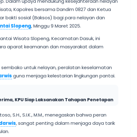
ep. Dalam upaya mendukung kesejahteraan nelayan
wisata, Kapolres bersama Dandim 0827 dan Ketua
bakti sosial (Baksos) bagi para nelayan dan
ntai Slopeng
, Minggu 9 Maret 2025.
antai Wisata Slopeng, Kecamatan Dasuk, ini
tara aparat keamanan dan masyarakat dalam
 sembako untuk nelayan, peralatan keselamatan
arwis
guna menjaga kelestarian lingkungan pantai.
erima, KPU Siap Laksanakan Tahapan Penetapan
so, S.H., S.I.K., M.M., menegaskan bahwa peran
darwis
, sangat penting dalam menjaga daya tarik
lan.