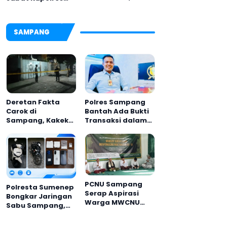
Dandim 0826
Pamekasan,
Serahkan
Disambut Tradisi
Cenderamata
Gerbang Pora
SAMPANG
untuk AKBP
Hendra
Deretan Fakta
Polres Sampang
Carok di
Bantah Ada Bukti
Sampang, Kakek
Transaksi dalam
60 Tahun Duel
Kasus Rudapaksa
Melawan 2 Pria
Anak 27 Tersangka
PCNU Sampang
Polresta Sumenep
Serap Aspirasi
Bongkar Jaringan
Warga MWCNU
Sabu Sampang,
Jelang Muktamar
Tiga Pengedar
ke-35
Ditangkap