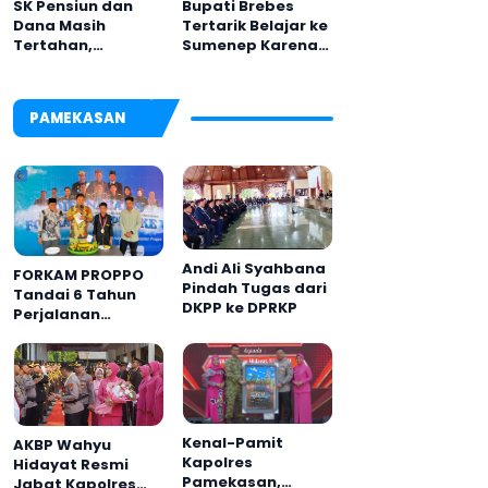
Bupati Brebes
SK Pensiun dan
Tertarik Belajar ke
Dana Masih
Sumenep Karena
Tertahan,
Ini
Keluarga Korban
Tagih Janji BRI
Sumenep
PAMEKASAN
Andi Ali Syahbana
FORKAM PROPPO
Pindah Tugas dari
Tandai 6 Tahun
DKPP ke DPRKP
Perjalanan
dengan
Peluncuran Mars,
Hymne, dan Buku
Organisasi
Kenal-Pamit
AKBP Wahyu
Kapolres
Hidayat Resmi
Pamekasan,
Jabat Kapolres