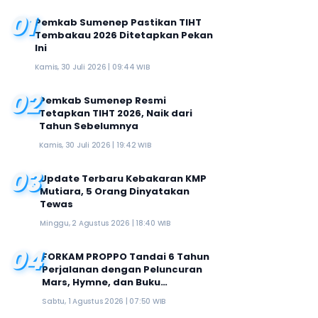
01
Pemkab Sumenep Pastikan TIHT
Tembakau 2026 Ditetapkan Pekan
Ini
Kamis, 30 Juli 2026 | 09:44 WIB
02
Pemkab Sumenep Resmi
Tetapkan TIHT 2026, Naik dari
Tahun Sebelumnya
Kamis, 30 Juli 2026 | 19:42 WIB
03
Update Terbaru Kebakaran KMP
Mutiara, 5 Orang Dinyatakan
Tewas
Minggu, 2 Agustus 2026 | 18:40 WIB
04
FORKAM PROPPO Tandai 6 Tahun
Perjalanan dengan Peluncuran
Mars, Hymne, dan Buku
Organisasi
Sabtu, 1 Agustus 2026 | 07:50 WIB