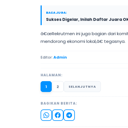
BACA JUGA:
Sukses Digelar, Inilah Daftar Juara
â€œRekrutmen ini juga bagian dari ko
mendorong ekonomi lokal,â€ tegasnya.
Editor:
Admin
HALAMAN:
1
2
SELANJUTNYA
BAGIKAN BERITA: