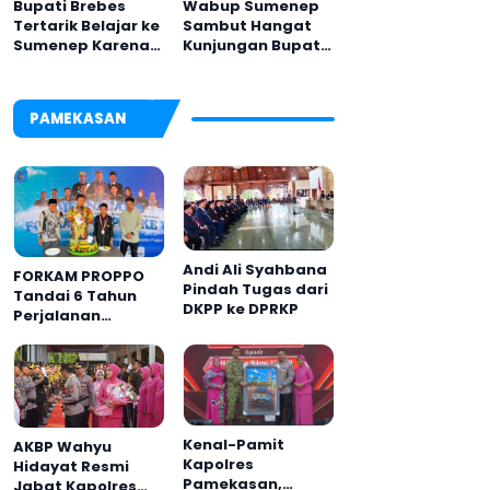
Bupati Brebes
Wabup Sumenep
Tertarik Belajar ke
Sambut Hangat
Sumenep Karena
Kunjungan Bupati
Ini
Brebes
PAMEKASAN
Andi Ali Syahbana
FORKAM PROPPO
Pindah Tugas dari
Tandai 6 Tahun
DKPP ke DPRKP
Perjalanan
dengan
Peluncuran Mars,
Hymne, dan Buku
Organisasi
Kenal-Pamit
AKBP Wahyu
Kapolres
Hidayat Resmi
Pamekasan,
Jabat Kapolres