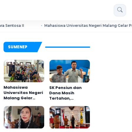
I
Mahasiswa Universitas Negeri Malang Gelar Program ME
SUMENEP
Mahasiswa
SK Pensiun dan
Universitas Negeri
Dana Masih
Malang Gelar
Tertahan,
Program MENARA
Keluarga Korban
di Desa Dapenda
Tagih Janji BRI
Sumenep