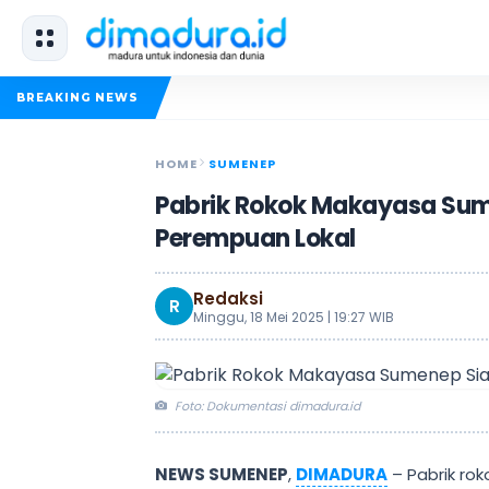
K
BREAKING NEWS
HOME
SUMENEP
Pabrik Rokok Makayasa Sum
Perempuan Lokal
Redaksi
R
Minggu, 18 Mei 2025 | 19:27 WIB
Foto: Dokumentasi dimadura.id
NEWS SUMENEP
,
DIMADURA
– Pabrik rok