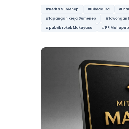
#Berita Sumenep
#Dimadura
#indu
#lapangan kerja Sumenep
#lowongan 
#pabrik rokok Makayasa
#PR Mahapute