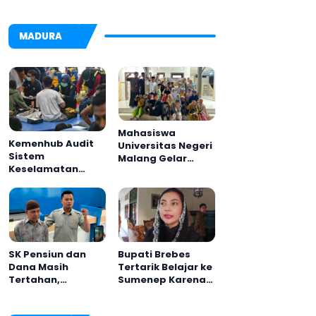
MADURA
Mahasiswa
Kemenhub Audit
Universitas Negeri
Sistem
Malang Gelar
Keselamatan
Program MENARA
Operator KMP
di Desa Dapenda
Mutiara Sentosa II
Bupati Brebes
SK Pensiun dan
Tertarik Belajar ke
Dana Masih
Sumenep Karena
Tertahan,
Ini
Keluarga Korban
Tagih Janji BRI