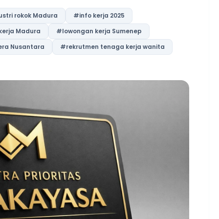
stri rokok Madura
#info kerja 2025
kerja Madura
#lowongan kerja Sumenep
ra Nusantara
#rekrutmen tenaga kerja wanita