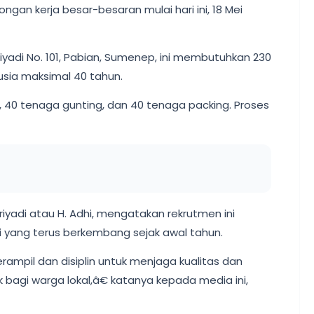
an kerja besar-besaran mulai hari ini, 18 Mei
Riyadi No. 101, Pabian, Sumenep, ini membutuhkan 230
sia maksimal 40 tahun.
g, 40 tenaga gunting, dan 40 tenaga packing. Proses
priyadi atau H. Adhi, mengatakan rekrutmen ini
i yang terus berkembang sejak awal tahun.
pil dan disiplin untuk menjaga kualitas dan
k bagi warga lokal,â€ katanya kepada media ini,