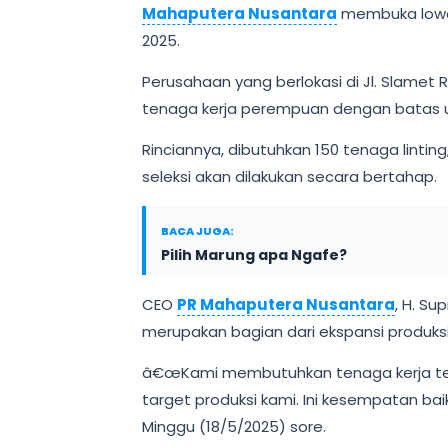
Mahaputera Nusantara
membuka lowong
2025.
Perusahaan yang berlokasi di Jl. Slamet 
tenaga kerja perempuan dengan batas u
Rinciannya, dibutuhkan 150 tenaga lintin
seleksi akan dilakukan secara bertahap.
BACA JUGA:
Pilih Marung apa Ngafe?
CEO
PR Mahaputera Nusantara
, H. Su
merupakan bagian dari ekspansi produks
â€œKami membutuhkan tenaga kerja teram
target produksi kami. Ini kesempatan bai
Minggu (18/5/2025) sore.