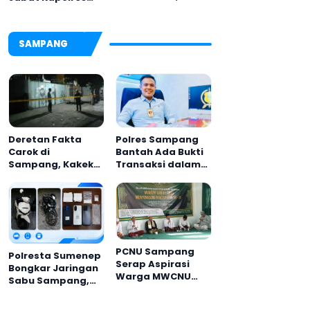
Dandim 0826
Pamekasan,
Serahkan
Disambut Tradisi
Cenderamata
Gerbang Pora
SAMPANG
untuk AKBP
Hendra
Deretan Fakta
Polres Sampang
Carok di
Bantah Ada Bukti
Sampang, Kakek
Transaksi dalam
60 Tahun Duel
Kasus Rudapaksa
Melawan 2 Pria
Anak 27 Tersangka
PCNU Sampang
Polresta Sumenep
Serap Aspirasi
Bongkar Jaringan
Warga MWCNU
Sabu Sampang,
Jelang Muktamar
Tiga Pengedar
ke-35
Ditangkap