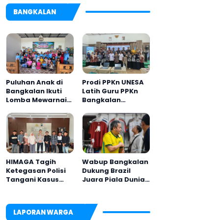
BANGKALAN
Puluhan Anak di
Prodi PPKn UNESA
Bangkalan Ikuti
Latih Guru PPKn
Lomba Mewarnai
Bangkalan
Bertema Liburan
dengan
Keluarga
Pembelajaran
Inovasi Teknologi
HIMAGA Tagih
Wabup Bangkalan
Ketegasan Polisi
Dukung Brazil
Tangani Kasus
Juara Piala Dunia
Asusila Anak di
2026, UMKM
Galis Bangkalan
Ketiban Berkah
LAPORAN WARGA