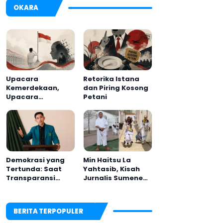
Sumenep
OKARA
Upacara
Retorika Istana
Kemerdekaan,
dan Piring Kosong
Upacara
Petani
Melupakan
Demokrasi yang
Min Haitsu La
Tertunda: Saat
Yahtasib, Kisah
Transparansi
Jurnalis Sumenep
Menjadi Tanda
Jadi Petugas Haji MCH 2026
Tanya
BERITA TERPOPULER