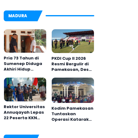
MADURA
Pria 73 Tahun di
PKDI Cup II 2026
Sumenep Diduga
Resmi Bergulir di
Akhiri Hidup
Pamekasan, Desa
Sendiri
se-Madura Rebut
Tiket ke Tingkat
Nasional
Rektor Universitas
Kodim Pamekasan
Annuqayah Lepas
Tuntaskan
22 Peserta KKN
Operasi Katarak
Internasional ke
Gratis, 160 Warga
Tanah Suci dan
Kembali Melihat
Jeddah
Lebih Jelas