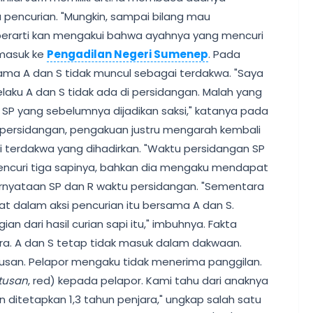
 pencurian. "Mungkin, sampai bilang mau
erarti kan mengakui bahwa ayahnya yang mencuri
 masuk ke
Pengadilan Negeri Sumenep
. Pada
Nama A dan S tidak muncul sebagai terdakwa. "Saya
aku A dan S tidak ada di persidangan. Malah yang
SP yang sebelumnya dijadikan saksi," katanya pada
 persidangan, pengakuan justru mengarah kembali
i terdakwa yang dihadirkan. "Waktu persidangan SP
ncuri tiga sapinya, bahkan dia mengaku mendapat
rnyataan SP dan R waktu persidangan. "Sementara
at dalam aksi pencurian itu bersama A dan S.
 dari hasil curian sapi itu," imbuhnya. Fakta
a. A dan S tetap tidak masuk dalam dakwaan.
usan. Pelapor mengaku tidak menerima panggilan.
tusan
, red) kepada pelapor. Kami tahu dari anaknya
 ditetapkan 1,3 tahun penjara," ungkap salah satu