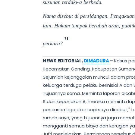
susunan terdakwa berbeda.
Nama disebut di persidangan. Pengakuan 
lain. Hukum tampak berubah arah, publi
"
perkara?
NEWS EDITORIAL,
DIMADURA
–
Kasus pen
Kecamatan Ganding, Kabupaten Sumenep
Sejumlah kejanggalan muncul dalam prose
keluarga terduga pelaku berinisial A dan S.
Tujuannya sama. Meminta laporan dicabu
S dan keponakan A, mereka meminta lap
pencurian tiga ekor sapi saya dicabut," te
rumah saya, yang tujuannya juga memoh
mengganti semua biaya dan kerugian yan
Jufri menjelaskan. Permintaan tersebut di