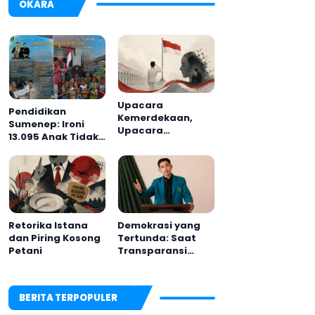
OKARA
Upacara
Pendidikan
Kemerdekaan,
Sumenep: Ironi
Upacara
13.095 Anak Tidak
Melupakan
Sekolah
Menyaksikan
Semarak Festival
Kalender Event
2026
Retorika Istana
Demokrasi yang
dan Piring Kosong
Tertunda: Saat
Petani
Transparansi
Menjadi Tanda
Tanya
BERITA TERPOPULER