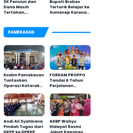
Bupati Brebes
SK Pensiun dan
Tertarik Belajar ke
Dana Masih
Sumenep Karena
Tertahan,
Ini
Keluarga Korban
Tagih Janji BRI
Sumenep
PAMEKASAN
Kodim Pamekasan
FORKAM PROPPO
Tuntaskan
Tandai 6 Tahun
Operasi Katarak
Perjalanan
Gratis, 160 Warga
dengan
Kembali Melihat
Peluncuran Mars,
Lebih Jelas
Hymne, dan Buku
Organisasi
Andi Ali Syahbana
AKBP Wahyu
Pindah Tugas dari
Hidayat Resmi
DKPP ke DPRKP
Jabat Kapolres