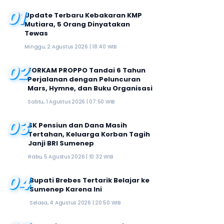
01
Update Terbaru Kebakaran KMP
Mutiara, 5 Orang Dinyatakan
Tewas
Minggu, 2 Agustus 2026 | 18:40 WIB
02
FORKAM PROPPO Tandai 6 Tahun
Perjalanan dengan Peluncuran
Mars, Hymne, dan Buku Organisasi
Sabtu, 1 Agustus 2026 | 07:50 WIB
03
SK Pensiun dan Dana Masih
Tertahan, Keluarga Korban Tagih
Janji BRI Sumenep
Rabu, 5 Agustus 2026 | 10:32 WIB
04
Bupati Brebes Tertarik Belajar ke
Sumenep Karena Ini
Selasa, 4 Agustus 2026 | 20:50 WIB