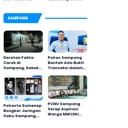
Pamekasan,
Disambut Tradisi
Gerbang Pora
SAMPANG
Deretan Fakta
Polres Sampang
Carok di
Bantah Ada Bukti
Sampang, Kakek
Transaksi dalam
60 Tahun Duel
Kasus Rudapaksa
Melawan 2 Pria
Anak 27 Tersangka
PCNU Sampang
Polresta Sumenep
Serap Aspirasi
Bongkar Jaringan
Warga MWCNU
Sabu Sampang,
Jelang Muktamar
Tiga Pengedar
ke-35
Ditangkap