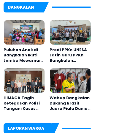
BANGKALAN
Puluhan Anak di
Prodi PPKn UNESA
Bangkalan Ikuti
Latih Guru PPKn
Lomba Mewarnai
Bangkalan
Bertema Liburan
dengan
Keluarga
Pembelajaran
Inovasi Teknologi
HIMAGA Tagih
Wabup Bangkalan
Ketegasan Polisi
Dukung Brazil
Tangani Kasus
Juara Piala Dunia
Asusila Anak di
2026, UMKM
Galis Bangkalan
Ketiban Berkah
LAPORAN WARGA