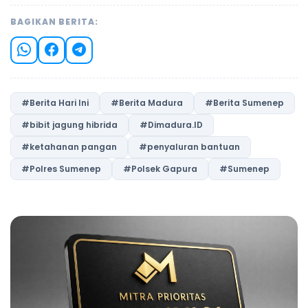
BAGIKAN BERITA:
#Berita Hari Ini
#Berita Madura
#Berita Sumenep
#bibit jagung hibrida
#Dimadura.ID
#ketahanan pangan
#penyaluran bantuan
#Polres Sumenep
#Polsek Gapura
#Sumenep