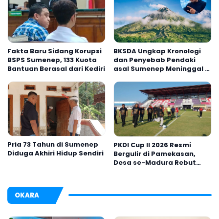
Fakta Baru Sidang Korupsi
BKSDA Ungkap Kronologi
BSPS Sumenep, 133 Kuota
dan Penyebab Pendaki
Bantuan Berasal dari Kediri
asal Sumenep Meninggal di
Gunung Argopuro
Pria 73 Tahun di Sumenep
PKDI Cup II 2026 Resmi
Diduga Akhiri Hidup Sendiri
Bergulir di Pamekasan,
Desa se-Madura Rebut
Tiket ke Tingkat Nasional
OKARA