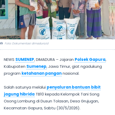
Foto: Dokumentasi dimadura.id
NEWS
SUMENEP
, DIMADURA – Jajaran
Polsek Gapura
,
Kabupaten
Sumenep
, Jawa Timur, giat ngadukung
program
ketahanan pangan
nasional.
Salah satunya melalui
penyaluran bantuan
bibit
jagung hibrida
TB10 kepada Kelompok Tani Song
Osong Lombung di Dusun Tolasan, Desa Grujugan,
Kecamatan Gapura, Sabtu (30/5/2026).