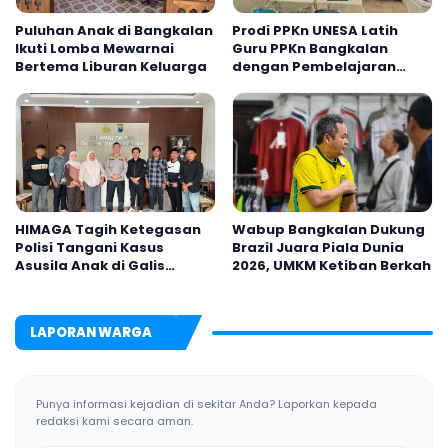
Puluhan Anak di Bangkalan
Prodi PPKn UNESA Latih
Ikuti Lomba Mewarnai
Guru PPKn Bangkalan
Bertema Liburan Keluarga
dengan Pembelajaran
Inovasi Teknologi
HIMAGA Tagih Ketegasan
Wabup Bangkalan Dukung
Polisi Tangani Kasus
Brazil Juara Piala Dunia
Asusila Anak di Galis
2026, UMKM Ketiban Berkah
Bangkalan
LAPORAN WARGA
Punya informasi kejadian di sekitar Anda? Laporkan kepada
redaksi kami secara aman.