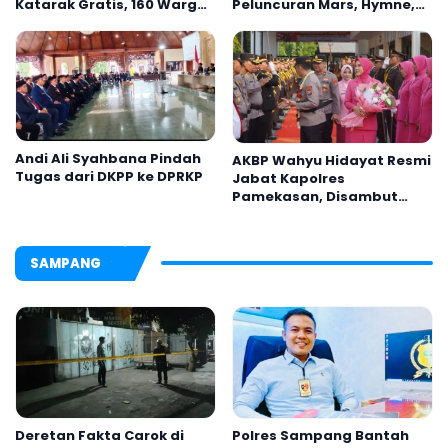
Katarak Gratis, 160 Warga
Peluncuran Mars, Hymne,
Kembali Melihat Lebih
dan Buku Organisasi
Jelas
Andi Ali Syahbana Pindah
AKBP Wahyu Hidayat Resmi
Tugas dari DKPP ke DPRKP
Jabat Kapolres
Pamekasan, Disambut
Tradisi Gerbang Pora
SAMPANG
Deretan Fakta Carok di
Polres Sampang Bantah