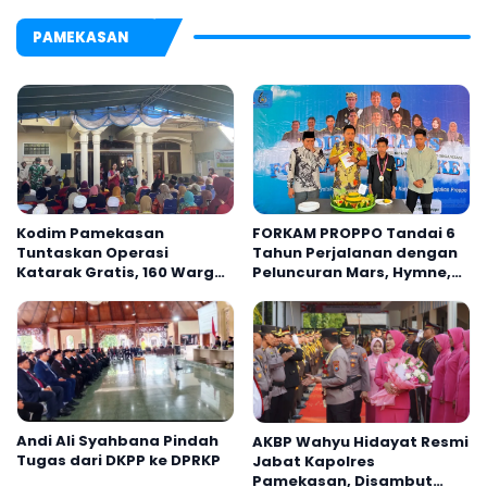
PAMEKASAN
Kodim Pamekasan
FORKAM PROPPO Tandai 6
Tuntaskan Operasi
Tahun Perjalanan dengan
Katarak Gratis, 160 Warga
Peluncuran Mars, Hymne,
Kembali Melihat Lebih
dan Buku Organisasi
Jelas
Andi Ali Syahbana Pindah
AKBP Wahyu Hidayat Resmi
Tugas dari DKPP ke DPRKP
Jabat Kapolres
Pamekasan, Disambut