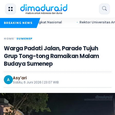
t Tiket ke Tingkat Nasional
Rektor Universitas Annuqayah 
BREAKING NEWS
HOME
SUMENEP
Warga Padati Jalan, Parade Tujuh
Grup Tong-tong Ramaikan Malam
Budaya Sumenep
Asy'ari
A
Sabtu, 6 Juni 2026 | 23:07 WIB