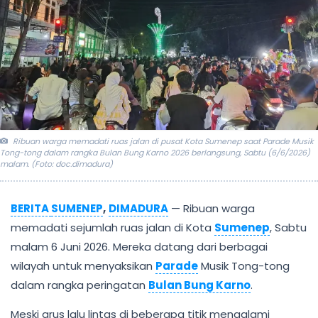
Ribuan warga memadati ruas jalan di pusat Kota Sumenep saat Parade Musik
Tong-tong dalam rangka Bulan Bung Karno 2026 berlangsung, Sabtu (6/6/2026)
malam. (Foto: doc.dimadura)
BERITA
SUMENEP
,
DIMADURA
— Ribuan warga
memadati sejumlah ruas jalan di Kota
Sumenep
, Sabtu
malam 6 Juni 2026. Mereka datang dari berbagai
wilayah untuk menyaksikan
Parade
Musik Tong-tong
dalam rangka peringatan
Bulan Bung Karno
.
Meski arus lalu lintas di beberapa titik mengalami