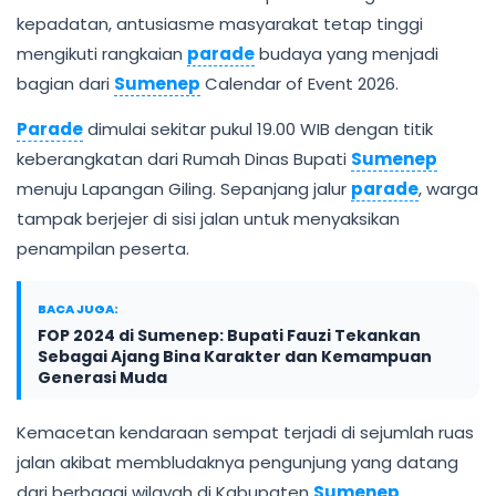
kepadatan, antusiasme masyarakat tetap tinggi
mengikuti rangkaian
parade
budaya yang menjadi
bagian dari
Sumenep
Calendar of Event 2026.
Parade
dimulai sekitar pukul 19.00 WIB dengan titik
keberangkatan dari Rumah Dinas Bupati
Sumenep
menuju Lapangan Giling. Sepanjang jalur
parade
, warga
tampak berjejer di sisi jalan untuk menyaksikan
penampilan peserta.
BACA JUGA:
FOP 2024 di Sumenep: Bupati Fauzi Tekankan
Sebagai Ajang Bina Karakter dan Kemampuan
Generasi Muda
Kemacetan kendaraan sempat terjadi di sejumlah ruas
jalan akibat membludaknya pengunjung yang datang
dari berbagai wilayah di Kabupaten
Sumenep
.