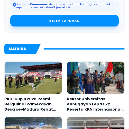
Jaminan Keamanan:
Identitas pelapor kami lindungi dan rahasiakan
sepenuhnya sesuai kode etik jurnalistik.
KIRIM LAPORAN
MADURA
PKDI Cup II 2026 Resmi
Rektor Universitas
Bergulir di Pamekasan,
Annuqayah Lepas 22
Desa se-Madura Rebut
Peserta KKN Internasional
Tiket ke Tingkat Nasional
ke Tanah Suci dan Jeddah