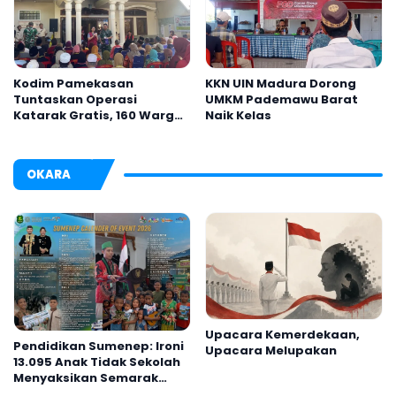
Kodim Pamekasan
KKN UIN Madura Dorong
Tuntaskan Operasi
UMKM Pademawu Barat
Katarak Gratis, 160 Warga
Naik Kelas
Kembali Melihat Lebih
Jelas
OKARA
Upacara Kemerdekaan,
Pendidikan Sumenep: Ironi
Upacara Melupakan
13.095 Anak Tidak Sekolah
Menyaksikan Semarak
Festival Kalender Event